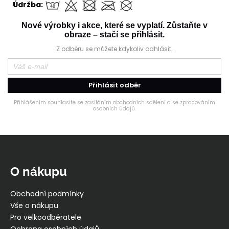
Údržba:
Nové výrobky i akce, které se vyplatí. Zůstaňte v
obraze – stačí se přihlásit.
Z odběru se můžete kdykoliv odhlásit.
Přihlásit odběr
Přihlášením souhlasíte se zasíláním obchodních sdělení a se zpracováním
osobních údajů.
Z
á
p
O nákupu
a
t
Obchodní podmínky
í
Vše o nákupu
Pro velkoodběratele