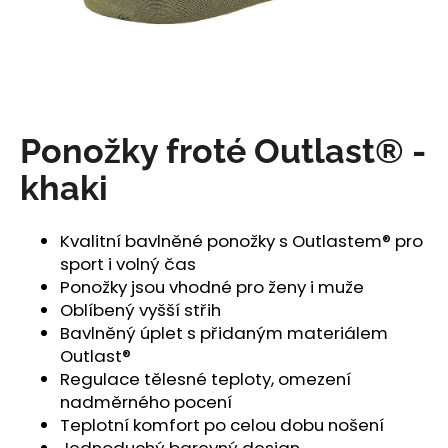
a
j
í
t
?
Ponožky froté Outlast® -
khaki
HLEDAT
Kvalitní bavlněné ponožky s Outlastem® pro
sport i volný čas
Ponožky jsou vhodné pro ženy i muže
Oblíbený vyšší střih
D
Bavlněný úplet s přidaným materiálem
o
Outlast®
p
Regulace tělesné teploty, omezení
o
nadměrného pocení
r
Teplotní komfort po celou dobu nošení
u
Jednoduchý barevný design