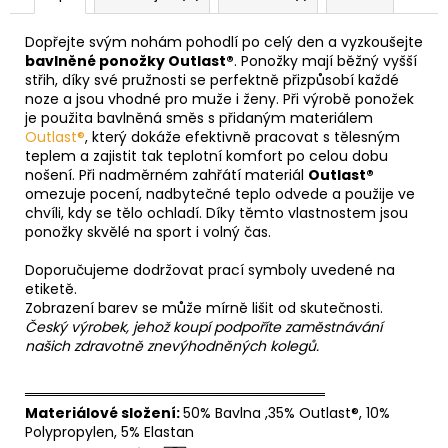
Dopřejte svým nohám pohodlí po celý den a vyzkoušejte
bavlněné ponožky Outlast®
. Ponožky mají běžný vyšší
střih, díky své pružnosti se perfektně přizpůsobí každé
noze a jsou vhodné pro muže i ženy. Při výrobě ponožek
je použita bavlněná směs s přidaným materiálem
Outlast®
, který dokáže efektivně pracovat s tělesným
teplem a zajistit tak teplotní komfort po celou dobu
nošení. Při nadměrném zahřátí materiál
Outlast®
omezuje pocení, nadbytečné teplo odvede a použije ve
chvíli, kdy se tělo ochladí. Díky těmto vlastnostem jsou
ponožky skvělé na sport i volný čas.
Doporučujeme dodržovat prací symboly uvedené na
etiketě.
Zobrazení barev se může mírně lišit od skutečnosti.
Český výrobek, jehož koupí podpoříte zaměstnávání
našich zdravotně znevýhodněných kolegů.
══════════════════════════════
Materiálové složení:
50% Bavlna ,35% Outlast®, 10%
Polypropylen, 5% Elastan