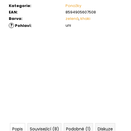
Kategorie
:
Ponožky
EAN
:
8594905607508
Barva
:
zelená
,
khaki
?
uni
Pohlaví
:
Popis
Související (8)
Podobné (1)
Diskuze