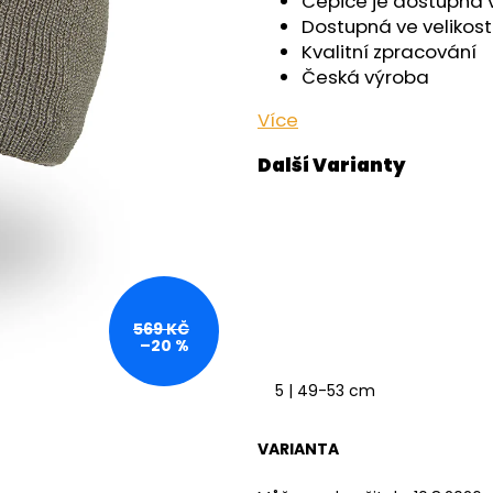
Čepice je dostupná 
OUTLAST® - ČERNÁ
OUTLAST® - PEA
Dostupná ve velikost
759 Kč
759 Kč
Kvalitní zpracování
Česká výroba
Více
569 KČ
–20 %
5 | 49-53 cm
VARIANTA