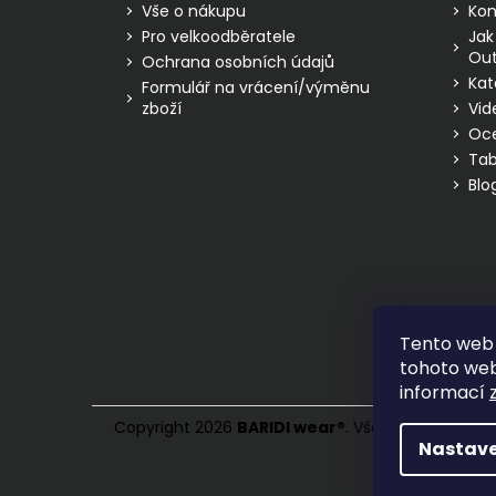
í
Vše o nákupu
Kon
Pro velkoodběratele
Jak
Out
Ochrana osobních údajů
Kat
Formulář na vrácení/výměnu
zboží
Vid
Oc
Tab
Blo
Tento web 
tohoto webu
informací
Copyright 2026
BARIDI wear
®
. Všechna práva vy
Nastave