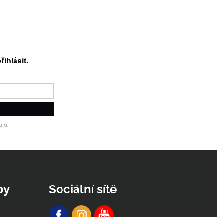
řihlásit.
jů.
py
Sociální sítě