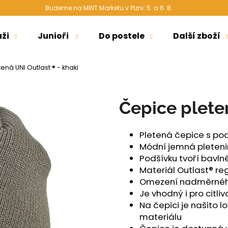
Budeme na MINT Marketu v Plzni: 5. a 6. 8.
ži
Junioři
Do postele
Další zboží
Co potřebujete najít?
ená UNI Outlast ® - khaki
HLEDAT
Čepice plete
Pletená čepice s po
Doporučujeme
Módní jemná pleten
Podšívku tvoří bavln
Materiál Outlast® re
Omezení nadměrného
Je vhodný i pro citli
Na čepici je našito 
materiálu
ŠORTKY HIGH LONG DÁMSKÉ TENKÉ
ŠORTKY HIGH L