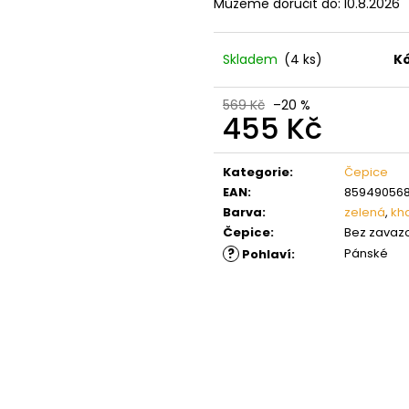
Můžeme doručit do:
10.8.2026
Skladem
(4 ks)
Kó
569 Kč
–20 %
455 Kč
Měrná
cena:
Kategorie
:
Čepice
EAN
:
85949056
Barva
:
zelená
,
kh
Čepice
:
Bez zavaz
?
Pánské
Pohlaví
: