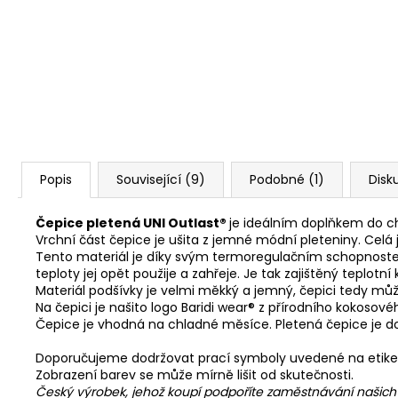
Popis
Související (9)
Podobné (1)
Disk
Čepice pletená UNI Outlast®
je ideálním doplňkem do c
Vrchní část čepice je ušita z jemné módní pleteniny. Ce
Tento materiál je díky svým termoregulačním schopnostem
teploty jej opět použije a zahřeje. Je tak zajištěný teplot
Materiál podšívky je velmi měkký a jemný, čepici tedy mů
Na čepici je našito logo Baridi wear® z přírodního kokosové
Čepice je vhodná na chladné měsíce. Pletená čepice je do
Doporučujeme dodržovat prací symboly uvedené na etike
Zobrazení barev se může mírně lišit od skutečnosti.
Český výrobek, jehož koupí podpoříte zaměstnávání našic