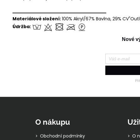
══════════════════════════════
Materiálové složení:
100% Akryl/67% Bavlna, 29% CV"Outl
Údržba:
Nové výr
Př
Z
á
p
O nákupu
Uži
a
t
Obchodní podmínky
O n