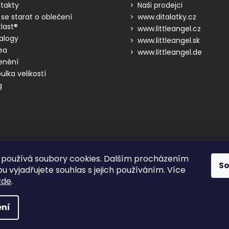
takty
Naši prodejci
 se starat o oblečení
www.ditalatky.cz
last®
www.littleangel.cz
alogy
www.littleangel.sk
ea
www.littleangel.de
enění
ulka velikostí
g
používá soubory cookies. Dalším procházením
S
 vyjadřujete souhlas s jejich používáním. Více
zde
.
hrazena.
ní