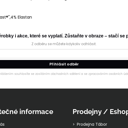
ast®",4% Elastan
obky i akce, které se vyplatí. Zůstaňte v obraze – stačí se p
Z odběru se můžete kdykoliv odhlásit.
Přihlásit odběr
ihlášením souhlasíte se zasíláním obchodních sdělení a se zpracováním osobních úda
tečné informace
Prodejny / Esho
ás
Prodejna Tábor