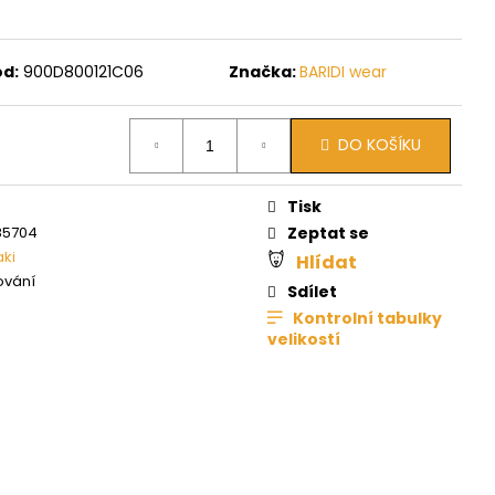
d:
900D800121C06
Značka:
BARIDI wear
DO KOŠÍKU
Tisk
85704
Zeptat se
aki
Hlídat
ování
Sdílet
Kontrolní tabulky
velikostí