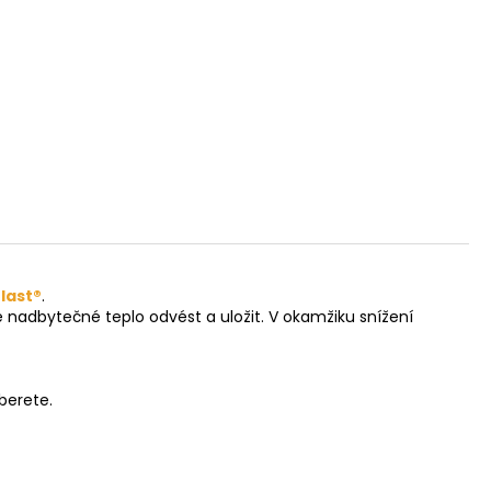
last®
.
nadbytečné teplo odvést a uložit. V okamžiku snížení
berete.