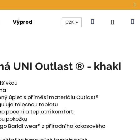
Hledat
N
Přihláše
Výprodej
Kolekce
Akce
CZK
k
ná UNI Outlast ® - khaki
dšívkou
ina
ěný úplet s příměsí materiálu Outlast®
guluje tělesnou teplotu
 pocení a teplotní komfort
vou pokožku
logo Baridi wear® z přírodního kokosového
ONG DÁMSKÉ TENKÉ