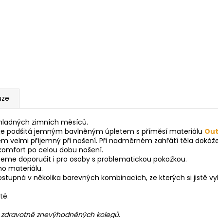
uze
hladných zimních měsíců.
lá je podšitá jemným bavlněným úpletem s příměsí materiálu
Out
 velmi příjemný při nošení. Při nadměrném zahřátí těla dokáže 
ní komfort po celou dobu nošení.
žeme doporučit i pro osoby s problematickou pokožkou.
ho materiálu.
stupná v několika barevných kombinacích, ze kterých si jistě vy
tě.
h zdravotně znevýhodněných kolegů.