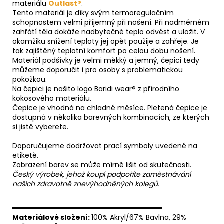
materiálu
Outlast®
.
Tento materiál je díky svým termoregulačním
schopnostem velmi příjemný při nošení. Při nadměrném
zahřátí těla dokáže nadbytečné teplo odvést a uložit. V
okamžiku snížení teploty jej opět použije a zahřeje. Je
tak zajištěný teplotní komfort po celou dobu nošení.
Materiál podšívky je velmi měkký a jemný, čepici tedy
můžeme doporučit i pro osoby s problematickou
pokožkou.
Na čepici je našito logo Baridi wear® z přírodního
kokosového materiálu.
Čepice je vhodná na chladné měsíce. Pletená čepice je
dostupná v několika barevných kombinacích, ze kterých
si jistě vyberete.
Doporučujeme dodržovat prací symboly uvedené na
etiketě.
Zobrazení barev se může mírně lišit od skutečnosti.
Český výrobek, jehož koupí podpoříte zaměstnávání
našich zdravotně znevýhodněných kolegů.
══════════════════════════════
Materiálové složení:
100% Akryl/67% Bavlna, 29%