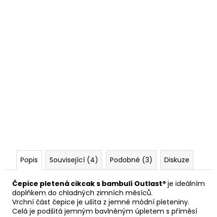
Popis
Související (4)
Podobné (3)
Diskuze
Čepice pletená cikcak s bambulí Outlast®
je ideálním
doplňkem do chladných zimních měsíců.
Vrchní část čepice je ušita z jemné módní pleteniny.
Celá je podšitá jemným bavlněným úpletem s příměsí