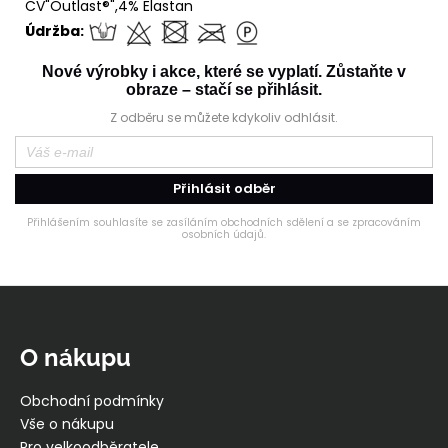
CV"Outlast®",4% Elastan
Údržba:
Nové výrobky i akce, které se vyplatí. Zůstaňte v
obraze – stačí se přihlásit.
Z odběru se můžete kdykoliv odhlásit.
Přihlásit odběr
Přihlášením souhlasíte se zasíláním obchodních sdělení a se zpracováním
osobních údajů.
Z
á
p
O nákupu
a
t
Obchodní podmínky
í
Vše o nákupu
Pro velkoodběratele