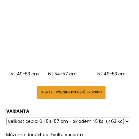
5 | 49-53 cm
6 | 54-57 cm
5 | 49-53 cm
6
ZOBRAZIT VŠECHNY PODOBNÉ PRODUKTY
VARIANTA
Můžeme doručit do:
Zvolte variantu