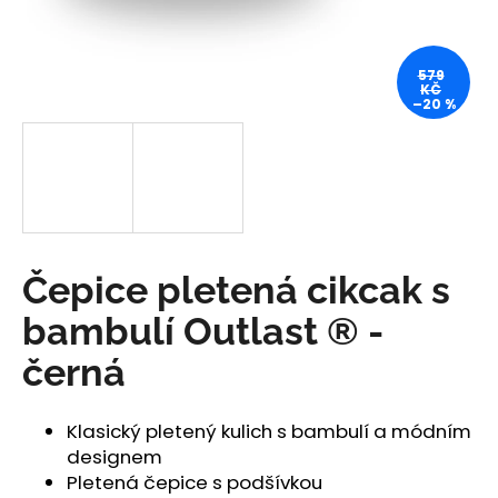
a
j
579
í
KČ
–20 %
t
?
HLEDAT
Čepice pletená cikcak s
bambulí Outlast ® -
D
černá
o
p
o
Klasický pletený kulich s bambulí a módním
r
designem
u
Pletená čepice s podšívkou