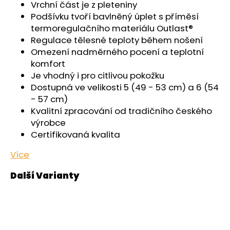
č
Vrchní část je z pleteniny
u
Podšívku tvoří bavlněný úplet s příměsí
j
termoregulačního materiálu Outlast®
e
Regulace tělesné teploty během nošení
m
Omezení nadměrného pocení a teplotní
e
komfort
Je vhodný i pro citlivou pokožku
Dostupná ve velikosti 5 (49 - 53 cm) a 6 (54
KALHOTKY
TENKÉ
- 57 cm)
DO
Kvalitní zpracování od tradičního českého
PASU
výrobce
OUTLAST®
-
Certifikovaná kvalita
ČERNÁ
439
Více
Kč