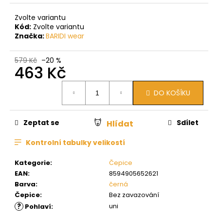
Zvolte variantu
Kód:
Zvolte variantu
Značka:
BARIDI wear
579 Kč
–20 %
463 Kč
Měrná
DO KOŠÍKU
cena:
Zeptat se
Sdílet
Hlídat
Kontrolní tabulky velikostí
Kategorie
:
Čepice
EAN
:
8594905652621
Barva
:
černá
Čepice
:
Bez zavazování
?
uni
Pohlaví
: