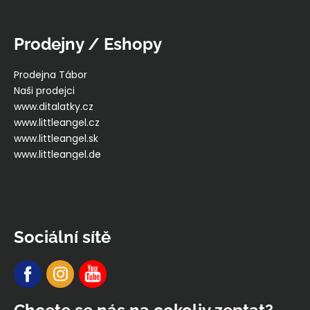
Prodejny / Eshopy
Prodejna Tábor
Naši prodejci
www.ditalatky.cz
www.littleangel.cz
www.littleangel.sk
www.littleangel.de
Sociální sítě