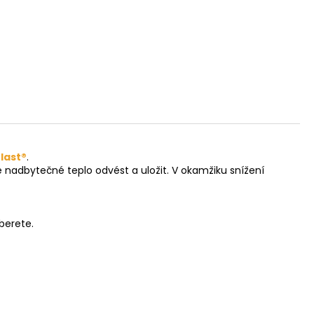
last®
.
nadbytečné teplo odvést a uložit. V okamžiku snížení
berete.