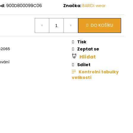
d:
900D800099C06
Značka:
BARIDI wear
DO KOŠÍKU
Tisk
52065
Zeptat se
Hlídat
ování
Sdílet
Kontrolní tabulky
velikostí