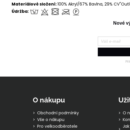
Materiálové složení:
100% Akryl/67% Bavlna, 29% CV"Outl
Údržba:
Nové výr
Př
Z
á
p
O nákupu
Uži
a
t
Obchodní podmínky
O n
í
Vše o nákupu
Kon
Pro velkoodběratele
Jak