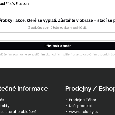
ast®",4% Elastan
obky i akce, které se vyplatí. Zůstaňte v obraze – stačí se p
Z odběru se můžete kdykoliv odhlásit.
Přihlásit odběr
ihlášením souhlasíte se zasíláním obchodních sdělení a se zpracováním osobních úda
tečné informace
Prodejny / Esho
ás
Prodejna Tábor
takty
Naši prodejci
 se starat o oblečení
www.ditalatky.cz