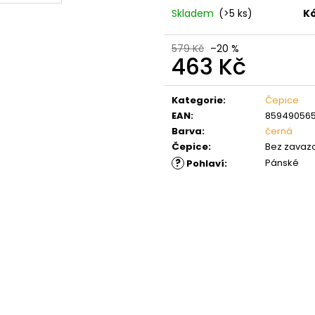
Skladem
(>5 ks)
Kó
579 Kč
–20 %
463 Kč
Měrná
cena:
Kategorie
:
Čepice
EAN
:
85949056
Barva
:
černá
Čepice
:
Bez zavaz
?
Pánské
Pohlaví
: