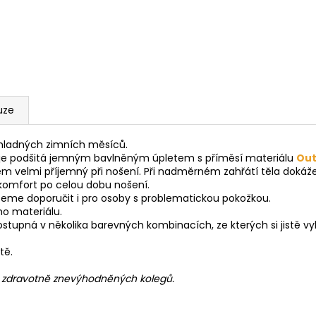
uze
hladných zimních měsíců.
lá je podšitá jemným bavlněným úpletem s příměsí materiálu
Out
 velmi příjemný při nošení. Při nadměrném zahřátí těla dokáže 
ní komfort po celou dobu nošení.
žeme doporučit i pro osoby s problematickou pokožkou.
ho materiálu.
stupná v několika barevných kombinacích, ze kterých si jistě vy
tě.
h zdravotně znevýhodněných kolegů.