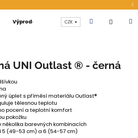
Hledat
N
Přihláše
Výprodej
Kolekce
Akce
CZK
k
ná UNI Outlast ® - černá
dšívkou
ina
ěný úplet s příměsí materiálu Outlast®
guluje tělesnou teplotu
 pocení a teplotní komfort
vou pokožku
v několika barevných kombinacích
i 5 (49-53 cm) a 6 (54-57 cm)
ÁMSKÉ TENKÉ OUTLAST®