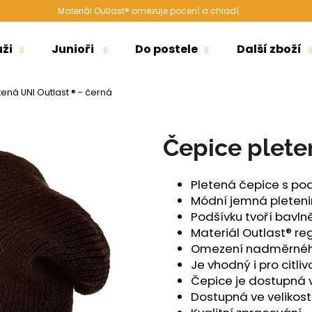
Materiál Outlast® omezuje pocení a chladí.
ži
Junioři
Do postele
Další zboží
Co potřebujete najít?
ená UNI Outlast ® - černá
HLEDAT
Čepice plete
Pletená čepice s po
Doporučujeme
Módní jemná pleten
Podšívku tvoří bavln
Materiál Outlast® re
Omezení nadměrného
Je vhodný i pro citli
Čepice je dostupná 
Dostupná ve velikost
ŠORTKY HIGH LONG DÁMSKÉ TENKÉ
ŠORTKY HIGH D