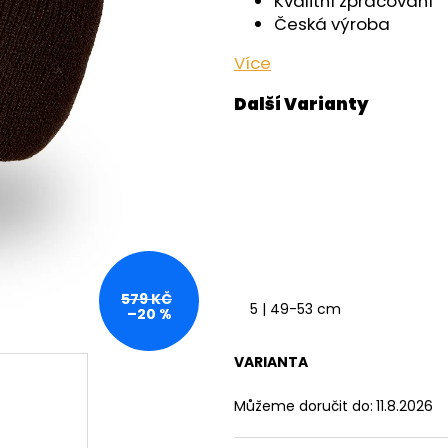
Kvalitní zpracování
OUTLAST® - ČERNÁ
- ČERNÁ
Česká výroba
759 Kč
599 Kč
Více
579 KČ
5 | 49-53 cm
–20 %
VARIANTA
Můžeme doručit do:
11.8.2026