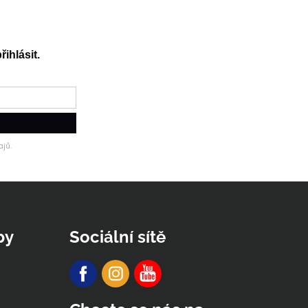
řihlásit.
jů.
py
Sociální sítě