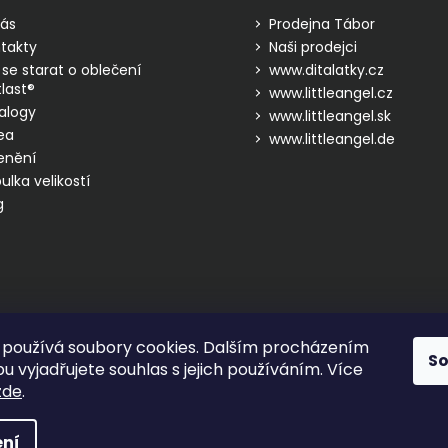
ás
Prodejna Tábor
takty
Naši prodejci
 se starat o oblečení
www.ditalatky.cz
last®
www.littleangel.cz
alogy
www.littleangel.sk
ea
www.littleangel.de
enění
ulka velikostí
g
používá soubory cookies. Dalším procházením
S
 vyjadřujete souhlas s jejich používáním. Více
zde
.
hrazena.
ní