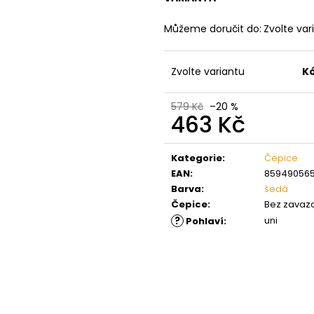
Můžeme doručit do:
Zvolte var
Zvolte variantu
K
579 Kč
–20 %
463 Kč
Měrná
cena:
Kategorie
:
Čepice
EAN
:
859490565
Barva
:
šedá
Čepice
:
Bez zavaz
?
uni
Pohlaví
: