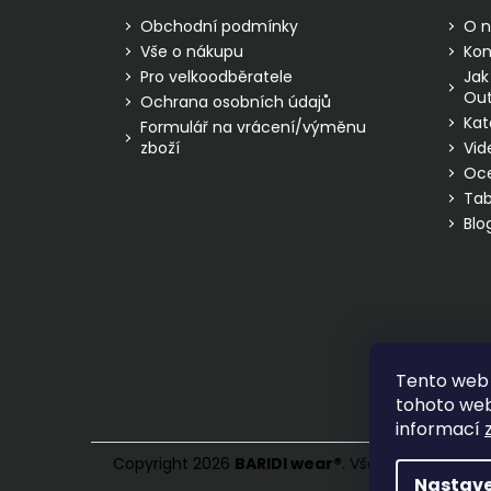
t
Obchodní podmínky
O n
í
Vše o nákupu
Kon
Pro velkoodběratele
Jak
Out
Ochrana osobních údajů
Kat
Formulář na vrácení/výměnu
zboží
Vid
Oc
Tab
Blo
Tento web 
tohoto webu
informací
Copyright 2026
BARIDI wear
®
. Všechna práva vy
Nastave