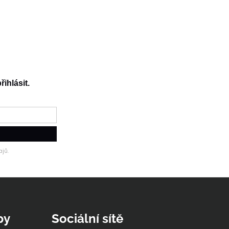
řihlásit.
jů.
py
Sociální sítě