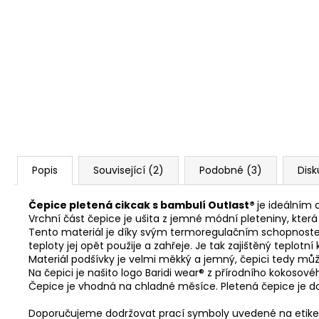
Popis
Související (2)
Podobné (3)
Disk
Čepice pletená cikcak s bambulí Outlast®
je ideálním
Vrchní část čepice je ušita z jemné módní pleteniny, kt
Tento materiál je díky svým termoregulačním schopnostem
teploty jej opět použije a zahřeje. Je tak zajištěný teplot
Materiál podšívky je velmi měkký a jemný, čepici tedy mů
Na čepici je našito logo Baridi wear® z přírodního kokosové
Čepice je vhodná na chladné měsíce. Pletená čepice je do
Doporučujeme dodržovat prací symboly uvedené na etike