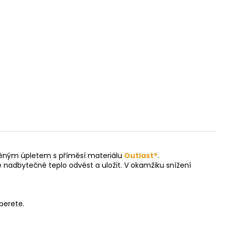
lněným úpletem s příměsí materiálu
Outlast®
.
nadbytečné teplo odvést a uložit. V okamžiku snížení
berete.