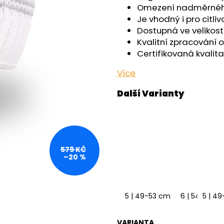
OUTLAST® - ČERNÁ
OUTLAST® - PEA
Omezení nadměrného
759 Kč
759 Kč
Je vhodný i pro citli
Dostupná ve velikost
Kvalitní zpracování 
Certifikovaná kvalita
Více
579 KČ
–20 %
5 | 49-53 cm
6 | 54-57 c
5 | 4
VARIANTA