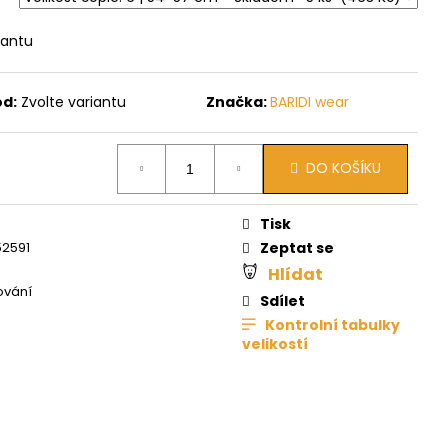
iantu
ód:
Zvolte variantu
Značka:
BARIDI wear
DO KOŠÍKU
Tisk
2591
Zeptat se
Hlídat
ování
Sdílet
Kontrolní tabulky
velikostí