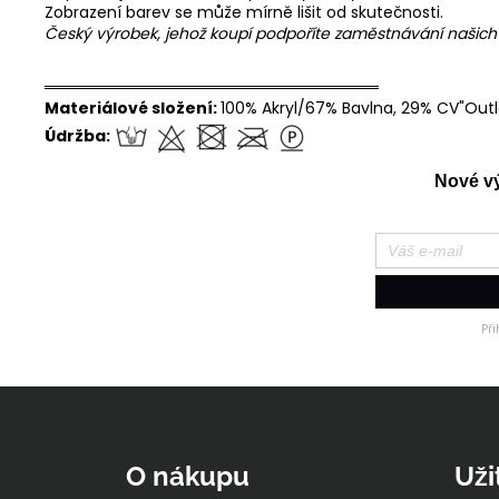
Zobrazení barev se může mírně lišit od skutečnosti.
Český výrobek, jehož koupí podpoříte zaměstnávání našic
══════════════════════════════
Materiálové složení:
100% Akryl/67% Bavlna, 29% CV"Outl
Údržba:
Nové výr
Př
Z
á
p
O nákupu
Uži
a