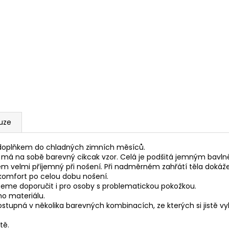
uze
 doplňkem do chladných zimních měsíců.
erá má na sobě barevný cikcak vzor. Celá je podšitá jemným bav
 velmi příjemný při nošení. Při nadměrném zahřátí těla dokáže 
ní komfort po celou dobu nošení.
žeme doporučit i pro osoby s problematickou pokožkou.
ho materiálu.
stupná v několika barevných kombinacích, ze kterých si jistě vy
tě.