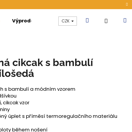
Hledat
N
Přihláše
Výprodej
Kolekce
Akce
CZK
k
ná cikcak s bambulí
bílošedá
lich s bambulí a módním vzorem
dšívkou
, cikcak vzor
eniny
ěný úplet s příměsí termoregulačního materiálu
ONG DÁMSKÉ TENKÉ
ploty během nošení