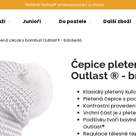
Materiál Outlast® omezuje pocení a chladí.
ži
Junioři
Do postele
Další zboží
Co potřebujete najít?
ená cikcak s bambulí Outlast ® - bílošedá
HLEDAT
Čepice plete
Outlast ® - 
Doporučujeme
Klasický pletený ku
Pletená čepice s po
Kontrastní provedení
Vrchní část je z plet
Podšívku tvoří bavln
Outlast®
ŠORTKY HIGH LONG DÁMSKÉ TENKÉ
ŠORTKY HIGH L
Regulace tělesné te