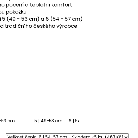
RL
 pocení a teplotní komfort
vou pokožku
i 5 (49 - 53 cm) a 6 (54 - 57 cm)
od tradičního českého výrobce
m
9-53 cm
5 | 49-53 cm
6 | 54-57 cm