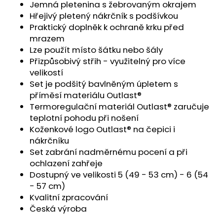
č
Jemná pletenina s žebrovaným okrajem
u
Hřejivý pletený nákrčník s podšívkou
j
Praktický doplněk k ochraně krku před
e
mrazem
m
Lze použít místo šátku nebo šály
e
Přizpůsobivý střih - využitelný pro více
velikostí
Set je podšitý bavlněným úpletem s
ŠORTKY
HIGH
příměsí materiálu Outlast®
LONG
Termoregulační materiál Outlast® zaručuje
DÁMSKÉ
teplotní pohodu při nošení
TENKÉ
OUTLAST®
Koženkové logo Outlast® na čepici i
-
nákrčníku
ČERNÁ
Set zabrání nadměrnému pocení a při
759
ochlazení zahřeje
Kč
Dostupný ve velikosti 5 (49 - 53 cm) - 6 (54
- 57 cm)
Kvalitní zpracování
Česká výroba