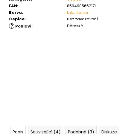
EAN
:
8594905652171
Barva
:
bílá
,
černá
Čepice
:
Bez zavazování
?
Dámské
Pohlaví
:
Popis
Související (4)
Podobné (3)
Diskuze