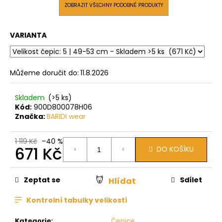
ZOBRAZIT VŠECHNY PODOBNÉ PRODUKTY
VARIANTA
Můžeme doručit do:
11.8.2026
Skladem
(>5 ks)
Kód:
900D800078H06
Značka:
BARIDI wear
1 119 Kč
–40 %
671 Kč
DO KOŠÍKU
Měrná
cena:
Zeptat se
Sdílet
Hlídat
Kontrolní tabulky velikostí
Kategorie
:
Čepice