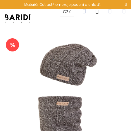
K
Přejít
Materiál Outlast® omezuje pocení a chladí.
na
o
Hledat
Nákup
M
Přihlášení
CZK
obsah
Zpět
Zpět
š
í
C
košík
k
o
p
o
t
ř
e
b
u
j
e
t
e
n