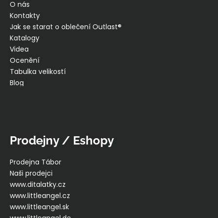
O nás
Kontakty
Jak se starat o oblečení Outlast®
Katalogy
Videa
Ocenění
Tabulka velikostí
Blog
Prodejny / Eshopy
Prodejna Tábor
Naši prodejci
www.ditalatky.cz
www.littleangel.cz
www.littleangel.sk