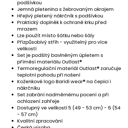
č
podšívkou
u
Jemná pletenina s žebrovaným okrajem
j
Hřejivý pletený nákrčník s podšívkou
e
Praktický doplněk k ochraně krku před
m
mrazem
e
Lze použít místo šátku nebo šály
Přizpůsobivý střih - využitelný pro více
velikostí
PONOŽKY
NÍZKÉ
Set je podšitý bavlněným úpletem s
OUTLAST®
příměsí materiálu Outlast®
-
Termoregulační materiál Outlast® zaručuje
ČERNÁ
teplotní pohodu při nošení
129
Kč
Koženkové logo Baridi wear® na čepici i
nákrčníku
Set zabrání nadměrnému pocení a při
ochlazení zahřeje
Dostupný ve velikosti 5 (49 - 53 cm) - 6 (54
- 57 cm)
Kvalitní zpracování
Česká výroba