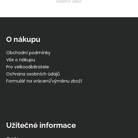
osobních údajů.
Z
á
p
O nákupu
a
t
Obchodní podmínky
í
Vše o nákupu
Pro velkoodběratele
Ochrana osobních údajů
Formulář na vrácení/výměnu zboží
Užitečné informace