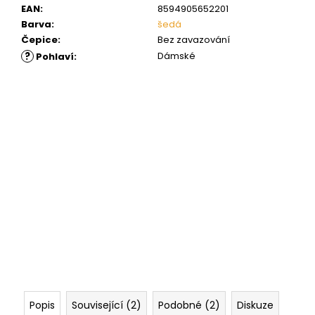
EAN
:
8594905652201
Barva
:
šedá
Čepice
:
Bez zavazování
?
Dámské
Pohlaví
:
Popis
Související (2)
Podobné (2)
Diskuze