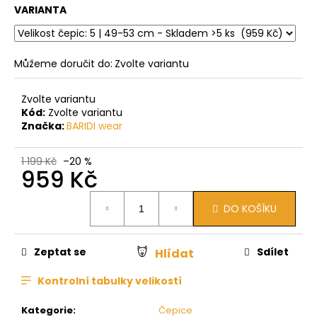
VARIANTA
Můžeme doručit do:
Zvolte variantu
Zvolte variantu
Kód:
Zvolte variantu
Značka:
BARIDI wear
1 199 Kč
–20 %
959 Kč
Měrná
DO KOŠÍKU
cena:
Zeptat se
Sdílet
Hlídat
Kontrolní tabulky velikostí
Kategorie
:
Čepice