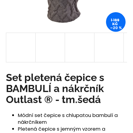
a
j
1 199
í
KČ
–20 %
t
?
HLEDAT
Set pletená čepice s
BAMBULÍ a nákrčník
D
Outlast ® - tm.šedá
o
p
o
Módní set čepice s chlupatou bambulí a
r
nákrčníkem
u
Pletená čepice s jemným vzorem a