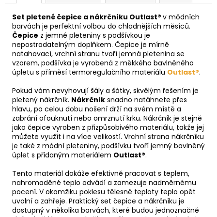
Set pletené čepice a nákrčníku Outlast®
v módních
barvách je perfektní volbou do chladnějších měsíců.
Čepice
z jemné pleteniny s podšívkou je
nepostradatelným doplňkem. Čepice je mírně
natahovací, vrchní stranu tvoří jemná pletenina se
vzorem, podšívka je vyrobená z měkkého bavlněného
úpletu s příměsí termoregulačního materiálu
Outlast®
.
Pokud vám nevyhovují šály a šátky, skvělým řešením je
pletený nákrčník.
Nákrčník
snadno natáhnete přes
hlavu, po celou dobu nošení drží na svém místě a
zabrání ofouknutí nebo omrznutí krku. Nákrčník je stejně
jako čepice vyroben z přizpůsobivého materiálu, takže jej
můžete využít i na více velikostí. Vrchní strana nákrčníku
je také z módní pleteniny, podšívku tvoří jemný bavlněný
úplet s přidaným materiálem
Outlast®
.
Tento materiál dokáže efektivně pracovat s teplem,
nahromaděné teplo odvádí a zamezuje nadměrnému
pocení. V okamžiku poklesu tělesné teploty teplo opět
uvolní a zahřeje. Praktický set čepice a nákrčníku je
dostupný v několika barvách, které budou jednoznačně