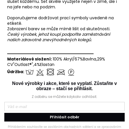
slušet každému. Set skvěle využijete nejen v zimě, ale i
na jaře nebo na podzim.
Doporučujeme dodržovat prací symboly uvedené na
etiketě.
Zobrazení barev se může mírně lišit od skutečnosti.
Český výrobek, jehož koupí podpoříte zaměstnávání
našich zdravotně znevýhodněných kolegů.
══════════════════════════════
Materiálové složení:
100% Akryl/67%Bavlna,29%
CV"Outlast®",4%Elastan
Údržba:
Nové výrobky i akce, které se vyplatí. Zůstaňte v
obraze – stačí se přihlásit.
Z odběru se můžete kdykoliv odhlásit.
Přihlásit odběr
Přihlášením souhlasíte se zasíláním obchodních sdělení a se zpracováním