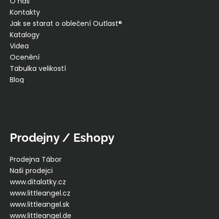
O nás
Kontakty
Jak se starat o oblečení Outlast®
Katalogy
Videa
Ocenění
Tabulka velikostí
Blog
Prodejny / Eshopy
Prodejna Tábor
Naši prodejci
www.ditalatky.cz
www.littleangel.cz
www.littleangel.sk
www.littleangel.de