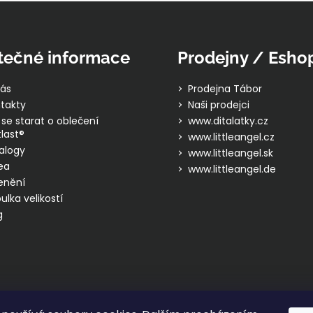
tečné informace
Prodejny / Esho
ás
Prodejna Tábor
takty
Naši prodejci
 se starat o oblečení
www.ditalatky.cz
last®
www.littleangel.cz
alogy
www.littleangel.sk
ea
www.littleangel.de
enění
ulka velikostí
g