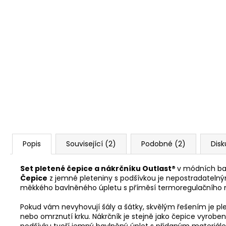
Popis
Související (2)
Podobné (2)
Disk
Set pletené čepice a nákrčníku Outlast®
v módních bar
Čepice
z jemné pleteniny s podšívkou je nepostradatelný
měkkého bavlněného úpletu s příměsí termoregulačního 
Pokud vám nevyhovují šály a šátky, skvělým řešením je pl
nebo omrznutí krku. Nákrčník je stejně jako čepice vyroben 