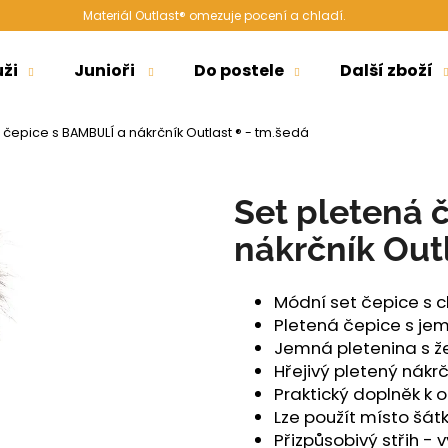
Materiál Outlast® omezuje pocení a chladí.
ži
Junioři
Do postele
Další zboží
Co potřebujete najít?
 čepice s BAMBULÍ a nákrčník Outlast ® - tm.šedá
HLEDAT
Set pletená 
nákrčník Out
Doporučujeme
Módní set čepice s 
Pletená čepice s j
Jemná pletenina s 
Hřejivý pletený nákr
Praktický doplněk k
Lze použít místo šát
ŠORTKY HIGH LONG DÁMSKÉ TENKÉ
ŠORTKY HIGH D
Přizpůsobivý střih - v