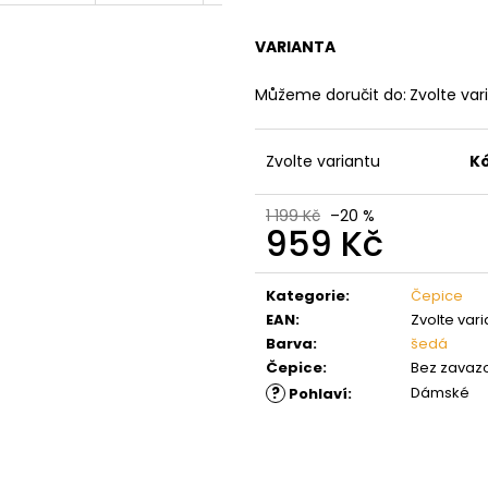
VARIANTA
Můžeme doručit do:
Zvolte var
Zvolte variantu
K
1 199 Kč
–20 %
959 Kč
Měrná
cena:
Kategorie
:
Čepice
EAN
:
Zvolte vari
Barva
:
šedá
Čepice
:
Bez zavaz
?
Dámské
Pohlaví
: