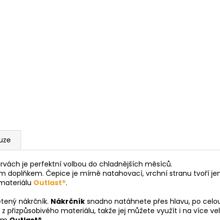
uze
vách je perfektní volbou do chladnějších měsíců.
m doplňkem. Čepice je mírně natahovací, vrchní stranu tvoří je
materiálu
Outlast®
.
etený nákrčník.
Nákrčník
snadno natáhnete přes hlavu, po celou
z přizpůsobivého materiálu, takže jej můžete využít i na více vel