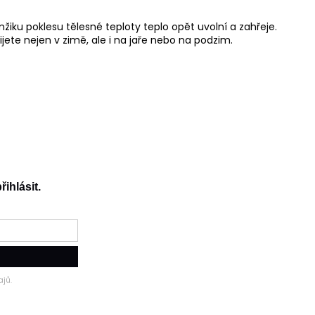
u poklesu tělesné teploty teplo opět uvolní a zahřeje.
jete nejen v zimě, ale i na jaře nebo na podzim.
řihlásit.
jů.