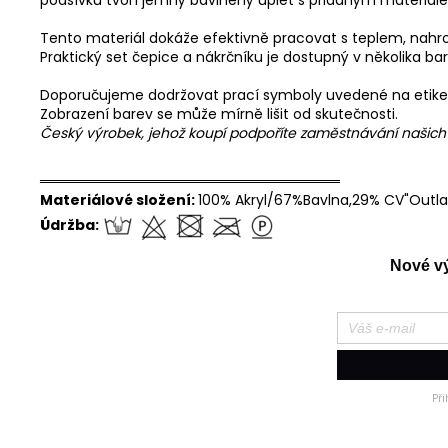
podšívku tvoří jemný bavlněný úplet s přidaným materiá
Tento materiál dokáže efektivně pracovat s teplem, nahr
Praktický set čepice a nákrčníku je dostupný v několika ba
Doporučujeme dodržovat prací symboly uvedené na etike
Zobrazení barev se může mírně lišit od skutečnosti.
Český výrobek, jehož koupí podpoříte zaměstnávání našic
══════════════════════════════
Materiálové složení:
100% Akryl/67%Bavlna,29% CV"Outla
Údržba:
Nové výr
Př