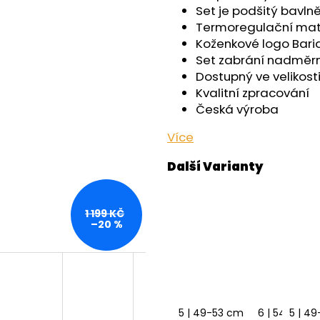
OUTLAST® - ČERNÁ
- ČERNÁ
Set je podšitý bavl
759 Kč
599 Kč
Termoregulační mater
Koženkové logo Barid
Set zabrání nadměrn
Dostupný ve velikosti
Kvalitní zpracování
Česká výroba
Více
1 199 KČ
–20 %
5 | 49-53 cm
6 | 54-57 c
5 | 4