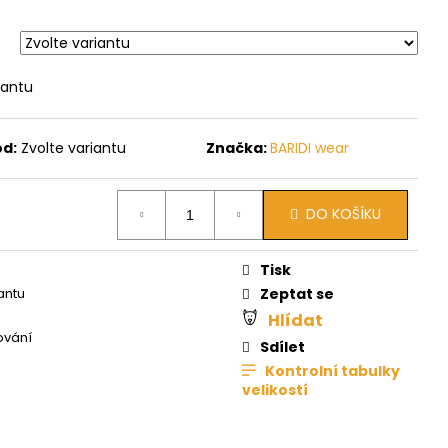
iantu
ód:
Zvolte variantu
Značka:
BARIDI wear
DO KOŠÍKU
Tisk
antu
Zeptat se
Hlídat
ování
Sdílet
Kontrolní tabulky
velikostí