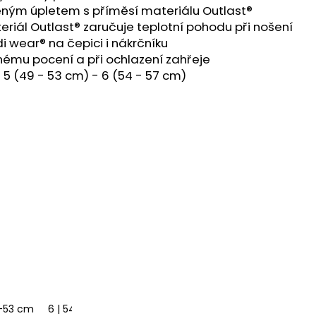
něným úpletem s příměsí materiálu Outlast®
iál Outlast® zaručuje teplotní pohodu při nošení
i wear® na čepici i nákrčníku
ému pocení a při ochlazení zahřeje
 5 (49 - 53 cm) - 6 (54 - 57 cm)
m
9-53 cm
6 | 54-57 cm