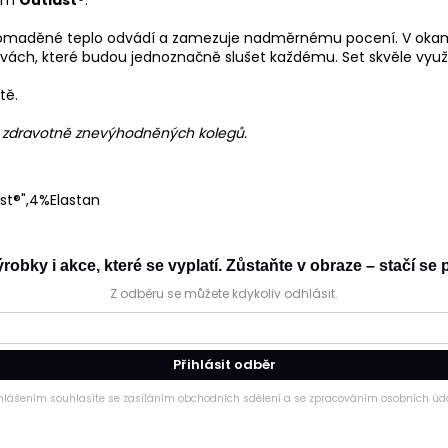
lem
Outlast®
.
omaděné teplo odvádí a zamezuje nadměrnému pocení. V okamžik
rvách, které budou jednoznačně slušet každému. Set skvěle využi
tě.
h zdravotně znevýhodněných kolegů.
st®",4%Elastan
obky i akce, které se vyplatí. Zůstaňte v obraze – stačí se p
Z odběru se můžete kdykoliv odhlásit.
Přihlásit odběr
ihlášením souhlasíte se zasíláním obchodních sdělení a se zpracováním osobních úda