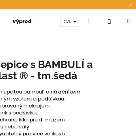
Hledat
N
Přihláše
Výprodej
Kolekce
Akce
CZK
k
čepice s BAMBULÍ a
last ® - tm.šedá
chlupatou bambulí a nákrčníkem
emným vzorem a podšívkou
žebrovaným okrajem
čník s podšívkou
 ochraně krku před mrazem
ku nebo šály
ÁMSKÉ TENKÉ OUTLAST®
yužitelný pro více velikostí