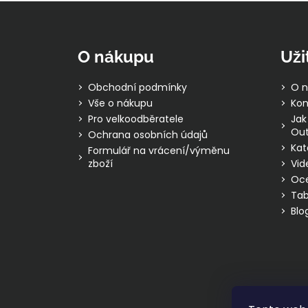
Z
á
p
O nákupu
Uži
a
t
Obchodní podmínky
O n
í
Vše o nákupu
Kon
Pro velkoodběratele
Jak
Out
Ochrana osobních údajů
Kat
Formulář na vrácení/výměnu
zboží
Vid
Oc
Tab
Blo