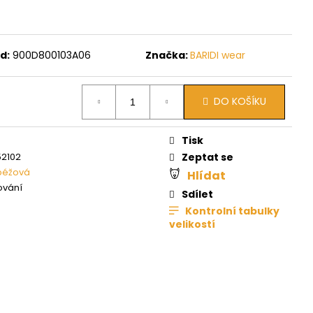
d:
900D800103A06
Značka:
BARIDI wear
DO KOŠÍKU
Tisk
2102
Zeptat se
béžová
Hlídat
ování
Sdílet
Kontrolní tabulky
velikostí