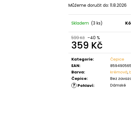
Můžeme doručit do:
11.8.2026
Skladem
(3 ks)
Kó
599 Kč
–40 %
359 Kč
Měrná
cena:
Kategorie
:
Čepice
EAN
:
859490565
Barva
:
krémová
,
Čepice
:
Bez zavaz
?
Dámské
Pohlaví
: