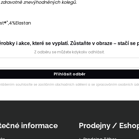
h zdravotně znevýhodněných kolegů.
st®",4%Elastan
obky i akce, které se vyplatí. Zůstaňte v obraze – stačí se p
Z odběru se můžete kdykoliv odhlásit.
Přihlásit odběr
ihlášením souhlasíte se zasíláním obchodních sdělení a se zpracováním osobních úda
tečné informace
Prodejny / Esho