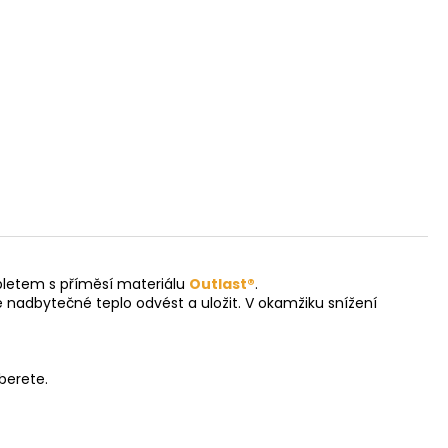
pletem s příměsí materiálu
Outlast®
.
nadbytečné teplo odvést a uložit. V okamžiku snížení
berete.