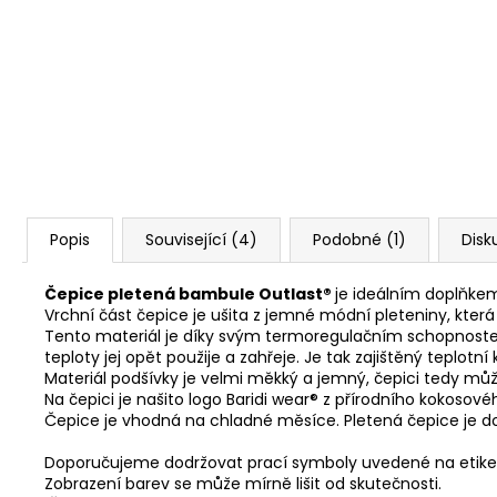
Popis
Související (4)
Podobné (1)
Disk
Čepice pletená bambule Outlast®
je ideálním doplňke
Vrchní část čepice je ušita z jemné módní pleteniny, kt
Tento materiál je díky svým termoregulačním schopnostem
teploty jej opět použije a zahřeje. Je tak zajištěný teplot
Materiál podšívky je velmi měkký a jemný, čepici tedy mů
Na čepici je našito logo Baridi wear® z přírodního kokosové
Čepice je vhodná na chladné měsíce. Pletená čepice je do
Doporučujeme dodržovat prací symboly uvedené na etike
Zobrazení barev se může mírně lišit od skutečnosti.