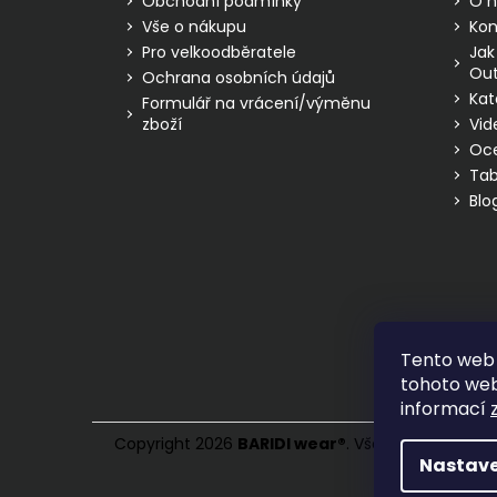
Obchodní podmínky
O n
í
Vše o nákupu
Kon
Pro velkoodběratele
Jak
Out
Ochrana osobních údajů
Kat
Formulář na vrácení/výměnu
zboží
Vid
Oc
Tab
Blo
Tento web 
tohoto webu
informací
Copyright 2026
BARIDI wear
®
. Všechna práva vy
Nastave