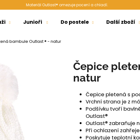
Materiál Outlast® omezuje pocení a chladí.
ži
Junioři
Do postele
Další zboží
Co potřebujete najít?
ená bambule Outlast ® - natur
HLEDAT
Čepice plete
natur
Doporučujeme
Čepice pletená s po
Vrchní strana je z m
Podšívku tvoří bavln
Outlast®
Outlast® zabraňuje
Při ochlazení zahřeje
ŠORTKY HIGH LONG DÁMSKÉ TENKÉ
ŠORTKY HIGH D
Poskytuje teplotní k