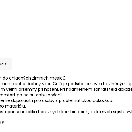
uze
m do chladných zimních měsíců.
erá má na sobě drobný vzor. Celá je podšitá jemným bavlněným ú
 velmi příjemný při nošení. Při nadměrném zahřátí těla dokáže 
ní komfort po celou dobu nošení.
žeme doporučit i pro osoby s problematickou pokožkou.
ho materiálu.
stupná v několika barevných kombinacích, ze kterých si jistě vy
tě.