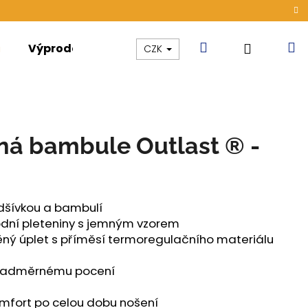
Hledat
N
Přihláše
Výprodej
Kolekce
Akce
CZK
k
ná bambule Outlast ® -
dšívkou a bambulí
ódní pleteniny s jemným vzorem
ěný úplet s příměsí termoregulačního materiálu
 nadměrnému pocení
ÁMSKÉ TENKÉ OUTLAST®
omfort po celou dobu nošení