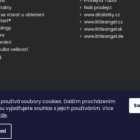
ás
Prodejna Tábor
takty
Naši prodejci
 se starat o oblečení
www.ditalatky.cz
last®
www.littleangel.cz
alogy
www.littleangel.sk
ea
www.littleangel.de
enění
ulka velikostí
g
používá soubory cookies. Dalším procházením
S
 vyjadřujete souhlas s jejich používáním. Více
zde
.
hrazena.
ní