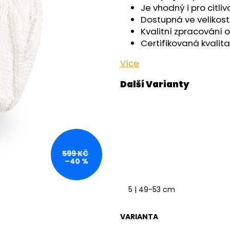
OUTLAST® - ČERNÁ
- ČERNÁ
Je vhodný i pro citli
759 Kč
599 Kč
Dostupná ve velikost
Kvalitní zpracování 
Certifikovaná kvalita
Více
599 KČ
–40 %
5 | 49-53 cm
VARIANTA