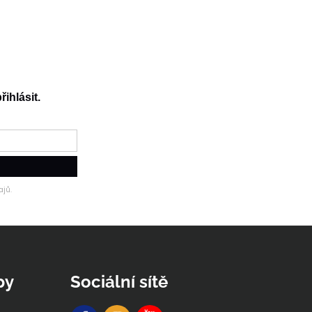
řihlásit.
jů.
py
Sociální sítě