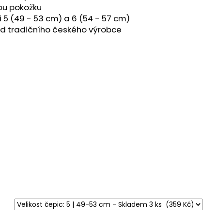
vou pokožku
i 5 (49 - 53 cm) a 6 (54 - 57 cm)
od tradičního českého výrobce