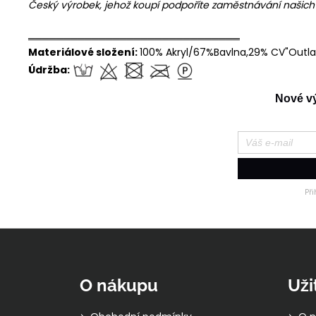
Český výrobek, jehož koupí podpoříte zaměstnávání našic
══════════════════════════════
Materiálové složení:
100% Akryl/67%Bavlna,29% CV"Outla
Údržba:
Nové výr
Př
Z
á
p
O nákupu
Uži
a
t