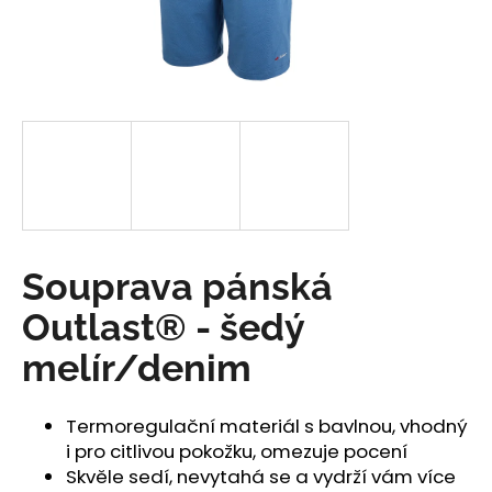
a
j
í
t
?
HLEDAT
Souprava pánská
Outlast® - šedý
D
melír/denim
o
p
o
Termoregulační materiál s bavlnou, vhodný
r
i pro citlivou pokožku, omezuje pocení
u
Skvěle sedí, nevytahá se a vydrží vám více