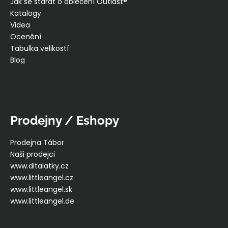
Jak se starat o oblečení Outlast®
Katalogy
Videa
Ocenění
Tabulka velikostí
Blog
Prodejny / Eshopy
Prodejna Tábor
Naši prodejci
www.ditalatky.cz
www.littleangel.cz
www.littleangel.sk
www.littleangel.de