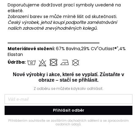
Doporučujeme dodržovat prací symboly uvedené na
etiketě.
Zobrazení barev se může mírně lišit od skutečnosti.
Český výrobek, jehož koupí podpoříte zaměstnávání
našich zdravotně znevýhodněných kolegů.
══════════════════════════════
Materiálové složení:
67% Bavlna,29% CV"Outlast®",4%
Elastan
Údržba:
Nové výrobky i akce, které se vyplatí. Zůstaňte v
obraze – stačí se přihlásit.
Z odběru se můžete kdykoliv odhlásit.
Přihlásit odběr
Přihlášením souhlasíte se zasíláním obchodních sdělení a se zpracováním
osobních údajů.