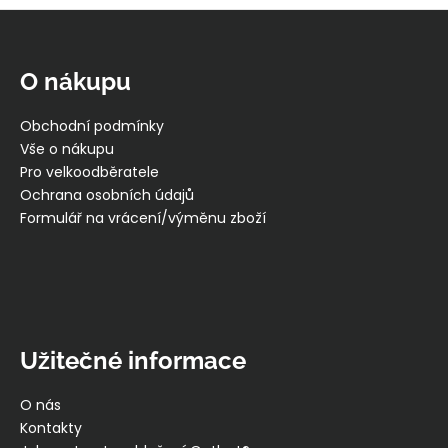
Z
á
p
O nákupu
a
t
Obchodní podmínky
í
Vše o nákupu
Pro velkoodběratele
Ochrana osobních údajů
Formulář na vrácení/výměnu zboží
Užitečné informace
O nás
Kontakty