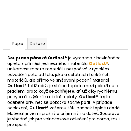
Popis
Diskuze
Souprava pánská Outlast®
je vyrobena z bavlněného
úpletu s příměsí jedinečného materiálu
Outlast®
.
Unikátnost tohoto materiálu nespočívá v rychlém
odvádění potu od těla, jako u ostatních funkčních
materiálů, ale přímo ve snižování pocení. Materiál
Outlast®
totiž udržuje stálou teplotu mezi pokožkou a
prádlem, proto když se zahřejete, ať už díky rychlému
pohybu či zvýšením okolní teploty,
Outlast®
teplo
odebere dřív, než se pokožka začne potit. V případě
ochlazení,
Outlast®
vašemu tělu naopak teplotu dodá.
Materiál je velmi pružný a příjemný na dotek. Souprava
je vhodná jak pro volnočasové oblečení pro doma, tak i
pro spaní.