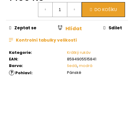
Měrná
DO KOŠÍKU
cena:
Zeptat se
Sdílet
Hlídat
Kontrolní tabulky velikostí
Kategorie
:
Krátký rukáv
EAN
:
8594905515841
Barva
:
šedá
,
modrá
?
Pánské
Pohlaví
: