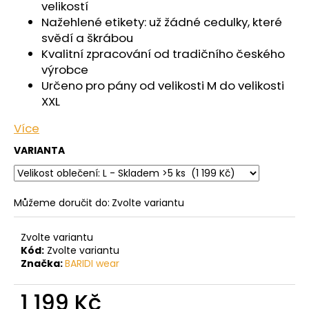
č
velikostí
u
Nažehlené etikety: už žádné cedulky, které
j
svědí a škrábou
e
Kvalitní zpracování od tradičního českého
m
výrobce
e
Určeno pro pány od velikosti M do velikosti
XXL
KALHOTKY
Více
TENKÉ
DO
VARIANTA
PASU
OUTLAST®
-
ČERNÁ
Můžeme doručit do:
Zvolte variantu
439
Kč
Zvolte variantu
Kód:
Zvolte variantu
Značka:
BARIDI wear
1 199 Kč