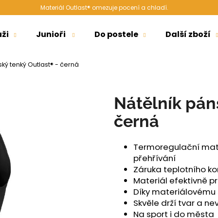
Materiál Outlast® omezuje pocení a chladí.
ži
Junioři
Do postele
Další zboží
Co potřebujete najít?
ský tenký Outlast® - černá
HLEDAT
Nátělník pán
černá
Doporučujeme
Termoregulační mater
přehřívání
Záruka teplotního k
Materiál efektivně p
Díky materiálovému s
Skvěle drží tvar a n
ŠORTKY HIGH LONG DÁMSKÉ TENKÉ
ŠORTKY HIGH D
Na sport i do města