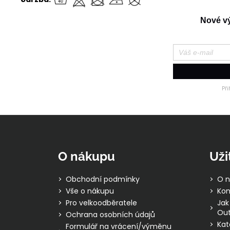
Nové výr
Př
Z
á
p
O nákupu
Uži
a
t
Obchodní podmínky
O n
í
Vše o nákupu
Kon
Pro velkoodběratele
Jak
Out
Ochrana osobních údajů
Kat
Formulář na vrácení/výměnu