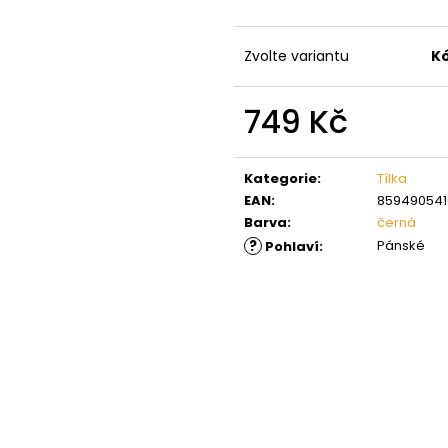
Zvolte variantu
K
749 Kč
Měrná
cena:
Kategorie
:
Tílka
EAN
:
859490541
Barva
:
černá
?
Pánské
Pohlaví
: