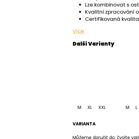
OUTLAST® - ČERNÁ
- ČERNÁ
Lze kombinovat s ost
759 Kč
599 Kč
Kvalitní zpracování 
Certifikovaná kvalita
Více
M
XL
XXL
M
L
VARIANTA
Můžeme doručit do:
Zvolte var