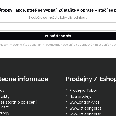
obky i akce, které se vyplatí. Zůstaňte v obraze – stačí se p
Z odběru se můžete kdykoliv odhlásit.
Přihlásit odběr
ihlášením souhlasíte se zasíláním obchodních sdělení a se zpracováním osobních úda
tečné informace
Prodejny / Esho
ás
Prodejna Tábor
takty
Naši prodejci
 se starat o oblečení
www.ditalatky.cz
last®
www.littleangel.cz
alogy
www.littleangel.sk