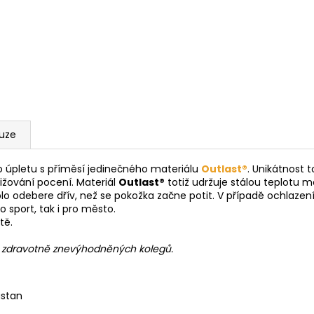
kuze
o úpletu s příměsí jedinečného materiálu
Outlast®
. Unikátnost
nižování pocení. Materiál
Outlast®
totiž udržuje stálou teplotu m
lo odebere dřív, než se pokožka začne potit. V případě ochlazen
o sport, tak i pro město.
tě.
h zdravotně znevýhodněných kolegů.
astan