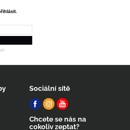
řihlásit.
jů.
py
Sociální sítě
Chcete se nás na
cokoliv zeptat?