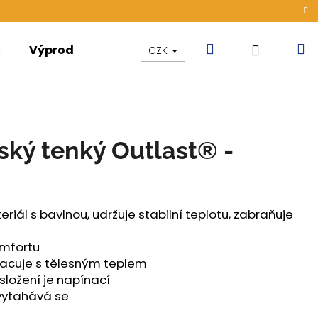
Hledat
N
Přihláše
Výprodej
Kolekce
Akce
CZK
k
ský tenký Outlast® -
iál s bavlnou, udržuje stabilní teplotu, zabraňuje
omfortu
racuje s tělesným teplem
ložení je napínací
evytahává se
ÁMSKÉ TENKÉ OUTLAST®