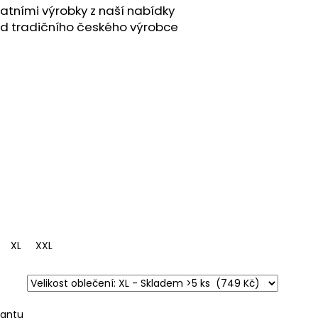
atními výrobky z naší nabídky
od tradičního českého výrobce
XL
XXL
iantu