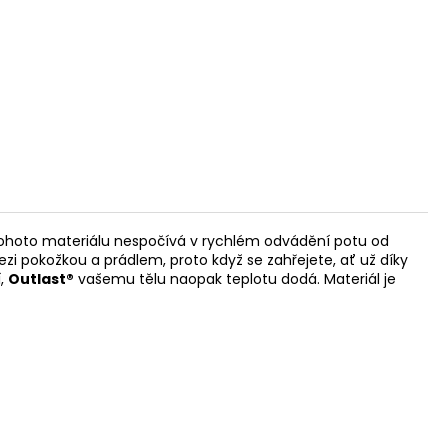
 tohoto materiálu nespočívá v rychlém odvádění potu od
ezi pokožkou a prádlem, proto když se zahřejete, ať už díky
í,
Outlast®
vašemu tělu naopak teplotu dodá. Materiál je