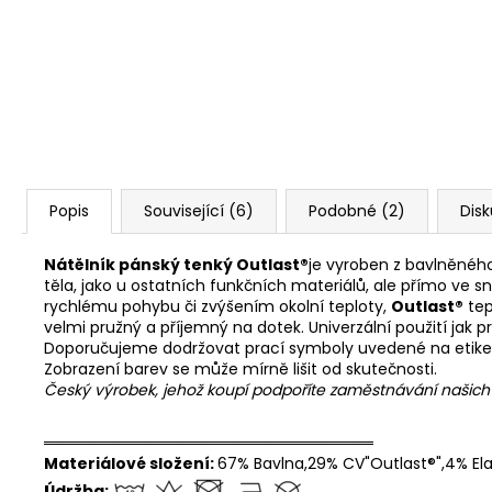
Popis
Související (6)
Podobné (2)
Dis
Nátělník pánský tenký Outlast®
je vyroben z bavlněnéh
těla, jako u ostatních funkčních materiálů, ale přímo ve s
rychlému pohybu či zvýšením okolní teploty,
Outlast®
tep
velmi pružný a příjemný na dotek. Univerzální použití jak pr
Doporučujeme dodržovat prací symboly uvedené na etike
Zobrazení barev se může mírně lišit od skutečnosti.
Český výrobek, jehož koupí podpoříte zaměstnávání našic
══════════════════════════════
Materiálové složení:
67% Bavlna,29% CV"Outlast®",4% El
Údržba: