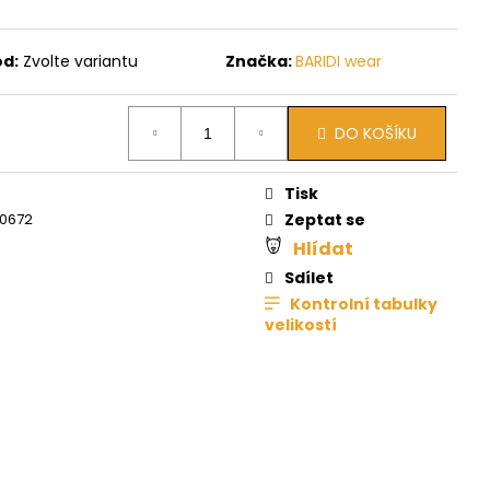
ód:
Zvolte variantu
Značka:
BARIDI wear
DO KOŠÍKU
Tisk
0672
Zeptat se
Hlídat
Sdílet
Kontrolní tabulky
velikostí