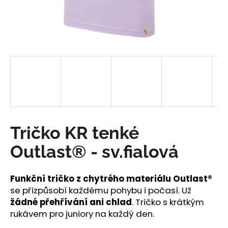
a
j
í
t
?
HLEDAT
Tričko KR tenké
Outlast® - sv.fialová
D
o
Funkční tričko
z chytrého materiálu Outlast®
p
se přizpůsobí každému pohybu i počasí. Už
o
žádné přehřívání ani chlad
. Tričko s krátkým
r
rukávem pro juniory na každý den.
u