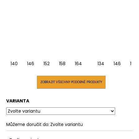
140
146
152
158
164
134
146
152
ZOBRAZIT VŠECHNY PODOBNÉ PRODUKTY
VARIANTA
Můžeme doručit do:
Zvolte variantu