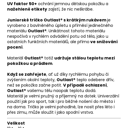
UV faktor 50+
ochrání jemnou dětskou pokožku a
nažehlené etikety
zajistí, že nic neškrábe.
Juniorské tričko Outlast® s krátkým rukávem
je
vyrobeno z bavlněného úpletu s příměsí jedinečného
materiálu
Outlast®
. Unikátnost tohoto materiálu
nespočívá v rychlém odvádění potu od těla, jako u
ostatních funkčních materiálů, ale přímo
ve snižování
pocení
.
Materiál
Outlast®
totiž
udržuje stálou teplotu mezi
pokožkou a prádlem
.
Když se zahřejete
, ať už díky rychlému pohybu či
zvýšením okolní teploty,
Outlast®
teplo odebere dřív,
než se pokožka začne potit.
V případě ochlazení
,
Outlast®
vašemu tělu naopak teplotu dodá.
Materiál je velmi pružný a příjemný na dotek. Univerzální
použití jak pro sport, tak i pro běžné nošení do města i
na doma. Tričko je velmi pohodlné, lze nosit přes léto i
přes zimu, může sloužit i jako spodní vrstva.
Velikost