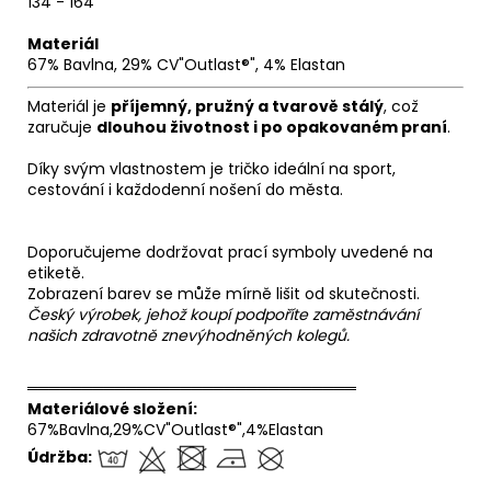
134 - 164
Materiál
67% Bavlna, 29% CV"Outlast®", 4% Elastan
Materiál je
příjemný, pružný a tvarově stálý
, což
zaručuje
dlouhou životnost i po opakovaném praní
.
Díky svým vlastnostem je tričko ideální na sport,
cestování i každodenní nošení do města.
Doporučujeme dodržovat prací symboly uvedené na
etiketě.
Zobrazení barev se může mírně lišit od skutečnosti.
Český výrobek, jehož koupí podpoříte zaměstnávání
našich zdravotně znevýhodněných kolegů.
══════════════════════════════
Materiálové složení:
67%Bavlna,29%CV"Outlast®",4%Elastan
Údržba: