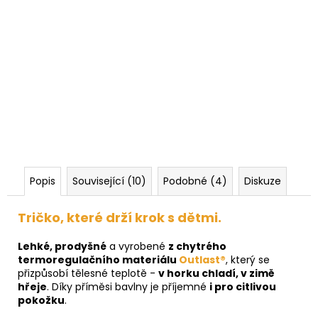
Popis
Související (10)
Podobné (4)
Diskuze
Tričko, které drží krok s dětmi.
Lehké, prodyšné
a vyrobené
z chytrého
termoregulačního materiálu
Outlast®
, který se
přizpůsobí tělesné teplotě -
v horku chladí, v zimě
hřeje
. Díky příměsi bavlny je příjemné
i pro citlivou
pokožku
.