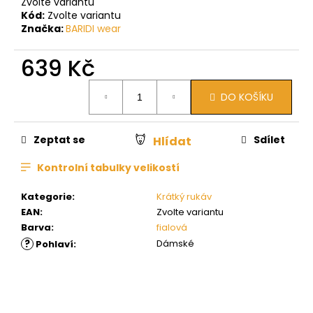
Zvolte variantu
Kód:
Zvolte variantu
Značka:
BARIDI wear
639 Kč
Měrná
DO KOŠÍKU
cena:
Zeptat se
Sdílet
Hlídat
Kontrolní tabulky velikostí
Kategorie
:
Krátký rukáv
EAN
:
Zvolte variantu
Barva
:
fialová
?
Dámské
Pohlaví
: