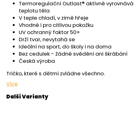
č
Termoregulační Outlast® aktivně vyrovnává
u
teplotu těla
j
V teple chladí, v zimě hřeje
e
Vhodné i pro citlivou pokožku
m
UV ochranný faktor 50+
e
Drží tvar, nevytahá se
Ideální na sport, do školy i na doma
KALHOTKY
Bez cedulek - žádné svědění ani škrábání
TENKÉ
Česká výroba
DO
PASU
Tričko, které s dětmi zvládne všechno.
OUTLAST®
-
Více
ČERNÁ
439
Kč