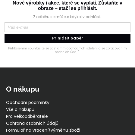
Nové výrobky i akce, které se vyplatí. Zůstaňte v
obraze – stačí se přihlásit.
Z odběru se můžete kdykoliv odhlásit.
Přihlásit odběr
Přihlášením souhlasíte se zasíláním obchodních sdělení a se zpracováním
osobních údajů.
Z
á
p
O nákupu
a
t
Obchodní podmínky
í
Vše o nákupu
Pro velkoodběratele
Ochrana osobních údajů
Formulář na vrácení/výměnu zboží