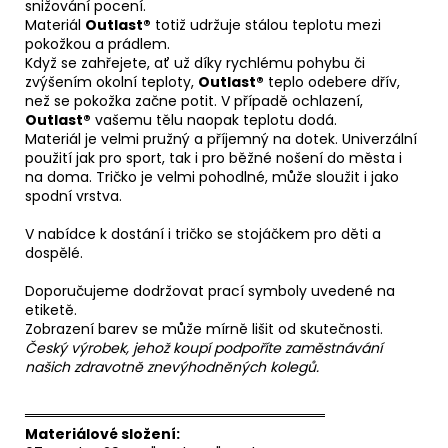
snižování pocení.
Materiál
Outlast®
totiž udržuje stálou teplotu mezi
pokožkou a prádlem.
Když se zahřejete, ať už díky rychlému pohybu či
zvýšením okolní teploty,
Outlast®
teplo odebere dřív,
než se pokožka začne potit. V případě ochlazení,
Outlast®
vašemu tělu naopak teplotu dodá.
Materiál je velmi pružný a příjemný na dotek. Univerzální
použití jak pro sport, tak i pro běžné nošení do města i
na doma. Tričko je velmi pohodlné, může sloužit i jako
spodní vrstva.
V nabídce k dostání i tričko se stojáčkem pro děti a
dospělé.
Doporučujeme dodržovat prací symboly uvedené na
etiketě.
Zobrazení barev se může mírně lišit od skutečnosti.
Český výrobek, jehož koupí podpoříte zaměstnávání
našich zdravotně znevýhodněných kolegů.
══════════════════════════════
Materiálové složení: