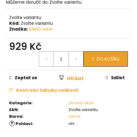
Můžeme doručit do:
Zvolte variantu
Zvolte variantu
Kód:
Zvolte variantu
Značka:
BARIDI wear
929 Kč
Měrná
DO KOŠÍKU
cena:
Zeptat se
Sdílet
Hlídat
Kontrolní tabulky velikostí
Kategorie
:
Dlouhý rukáv
EAN
:
Zvolte variantu
Barva
:
černá
?
uni
Pohlaví
: