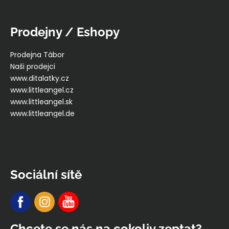
Prodejny / Eshopy
Prodejna Tábor
Naši prodejci
www.ditalatky.cz
www.littleangel.cz
www.littleangel.sk
www.littleangel.de
Sociální sítě
Chcete se nás na cokoliv zeptat?