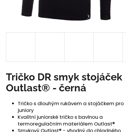
a
j
í
t
?
HLEDAT
Tričko DR smyk stojáček
Outlast® - černá
D
o
Tričko s dlouhým rukávem a stojáčkem pro
p
juniory
o
Kvalitní juniorské tričko s bavlnou a
r
termoregulačním materiálem Outlast®
u
Smykový Outlast® - vhodný do chladného