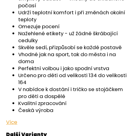
č
počasí
u
Udrží teplotní komfort i při změnách okolní
j
teploty
e
Omezuje pocení
m
Nažehlené etikety - už žádné škrábající
e
cedulky
Skvěle sedí, přizpůsobí se každé postavě
ŠORTKY
Vhodné jak na sport, tak do města i na
HIGH
doma
DÁMSKÉ
TENKÉ
Perfektní volbou i jako spodní vrstva
OUTLAST®
Určeno pro děti od velikosti 134 do velikosti
-
164
ČERNÁ
V nabídce k dostání i tričko se stojáčkem
599
pro děti a dospělé
Kč
Kvalitní zpracování
Česká výroba
Více