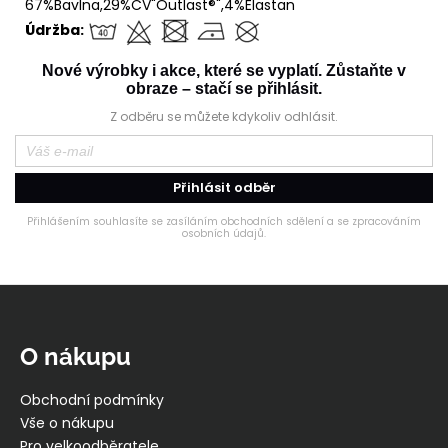
67%Bavlna,29%CV"Outlast®",4%Elastan
Údržba:
Nové výrobky i akce, které se vyplatí. Zůstaňte v
obraze – stačí se přihlásit.
Z odběru se můžete kdykoliv odhlásit.
Přihlásit odběr
Přihlášením souhlasíte se zasíláním obchodních sdělení a se zpracováním
osobních údajů.
Z
á
p
O nákupu
a
t
Obchodní podmínky
í
Vše o nákupu
Pro velkoodběratele