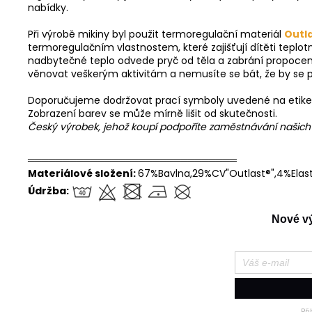
nabídky.
Při výrobě mikiny byl použit termoregulační materiál
Outl
termoregulačním vlastnostem, které zajišťují dítěti teplotn
nadbytečné teplo odvede pryč od těla a zabrání propocení d
věnovat veškerým aktivitám a nemusíte se bát, že by se p
Doporučujeme dodržovat prací symboly uvedené na etike
Zobrazení barev se může mírně lišit od skutečnosti.
Český výrobek, jehož koupí podpoříte zaměstnávání našic
══════════════════════════════
Materiálové složení:
67%Bavlna,29%CV"Outlast®",4%Elas
Údržba:
Nové výr
Př