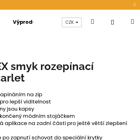
Hledat
N
Přihláše
Výprodej
Kolekce
Akce
CZK
k
X smyk rozepínací
arlet
zapínáním na zip
 pro lepší viditelnost
ny jsou kapsy
 zakončený módním stojáčkem
 aplikace na zadní části pro ještě větší zlepšení
ÁMSKÉ TENKÉ OUTLAST®
 po zapnutí schovat do speciální krytky