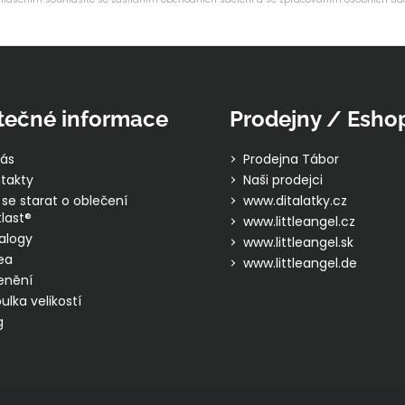
tečné informace
Prodejny / Esho
ás
Prodejna Tábor
takty
Naši prodejci
 se starat o oblečení
www.ditalatky.cz
last®
www.littleangel.cz
alogy
www.littleangel.sk
ea
www.littleangel.de
enění
ulka velikostí
g