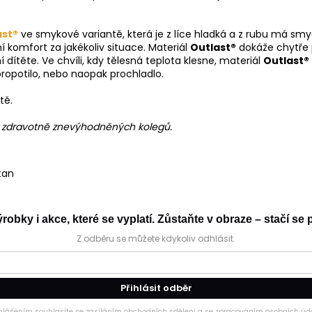
ast®
ve smykové variantě, která je z líce hladká a z rubu má smy
í komfort za jakékoliv situace. Materiál
Outlast®
dokáže chytře 
ítěte. Ve chvíli, kdy tělesná teplota klesne, materiál
Outlast®
ropotilo, nebo naopak prochladlo.
tě.
h zdravotně znevýhodněných kolegů.
tan
obky i akce, které se vyplatí. Zůstaňte v obraze – stačí se p
Z odběru se můžete kdykoliv odhlásit.
Přihlásit odběr
ihlášením souhlasíte se zasíláním obchodních sdělení a se zpracováním osobních úda