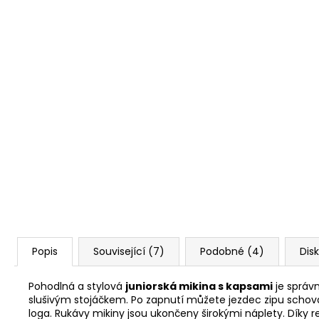
Popis
Související (7)
Podobné (4)
Dis
Pohodlná a stylová
juniorská mikina s kapsami
je správn
slušivým stojáčkem. Po zapnutí můžete jezdec zipu schovat
loga. Rukávy mikiny jsou ukončeny širokými náplety. Díky 