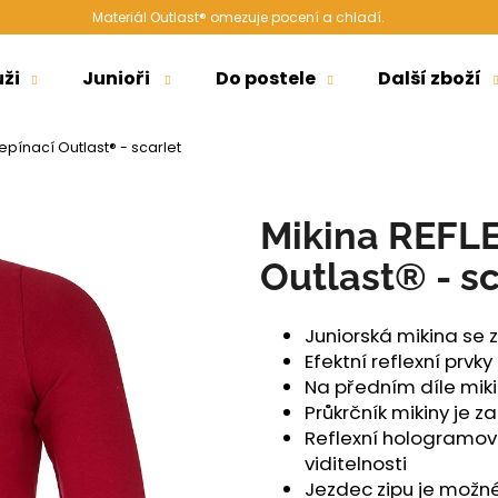
Materiál Outlast® omezuje pocení a chladí.
ži
Junioři
Do postele
Další zboží
Co potřebujete najít?
epínací Outlast® - scarlet
HLEDAT
Mikina REFLE
Outlast® - sc
Doporučujeme
Juniorská mikina se 
Efektní reflexní prvky
Na předním díle miki
Průkrčník mikiny je
Reflexní hologramová
viditelnosti
ŠORTKY HIGH LONG DÁMSKÉ TENKÉ
ŠORTKY HIGH D
Jezdec zipu je možné