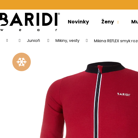
K
Přejít
na
o
obsah
Zpět
Zpět
š
Novinky
Ženy
Mu
do
do
í
obchodu
obchodu
k
Domů
Junioři
Mikiny, vesty
Mikina REFLEX smyk roz
PONOŽKY NÍZKÉ OUTLAST® - ČERNÁ