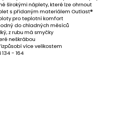
é širokými náplety, které lze ohrnout
plet s přidaným materiálem Outlast®
loty pro teplotní komfort
vhodný do chladných měsíců
adký, z rubu má smyčky
teré neškrábou
řizpůsobí více velikostem
 134 - 164