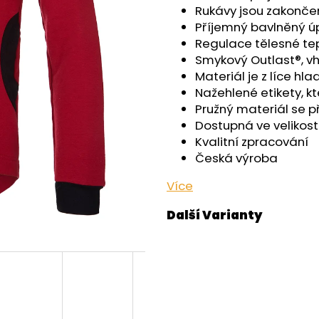
OUTLAST® - ČERNÁ
- ČERNÁ
Rukávy jsou zakončen
759 Kč
599 Kč
Příjemný bavlněný ú
Regulace tělesné tep
Smykový Outlast®, 
Materiál je z líce hl
Nažehlené etikety, k
Pružný materiál se p
Dostupná ve velikosti
Kvalitní zpracování
Česká výroba
Více