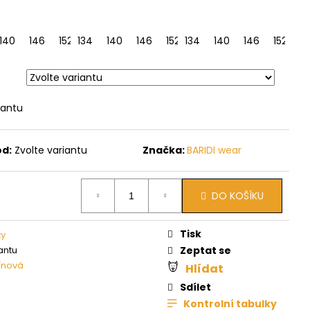
140
164
146
152
134
158
140
146
152
134
158
140
164
146
152
1
iantu
ód:
Zvolte variantu
Značka:
BARIDI wear
DO KOŠÍKU
Tisk
ty
antu
Zeptat se
ínová
Hlídat
Sdílet
Kontrolní tabulky