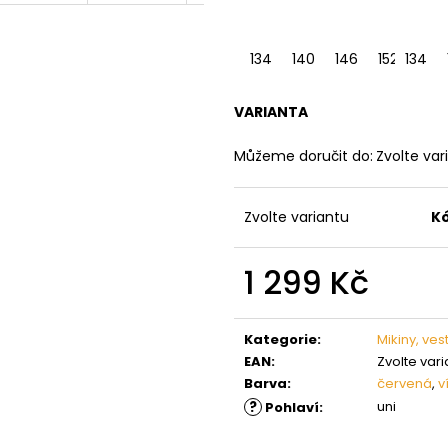
134
140
146
152
134
158
VARIANTA
Můžeme doručit do:
Zvolte var
Zvolte variantu
K
1 299 Kč
Měrná
cena:
Kategorie
:
Mikiny, ves
EAN
:
Zvolte vari
Barva
:
červená
,
v
?
uni
Pohlaví
: