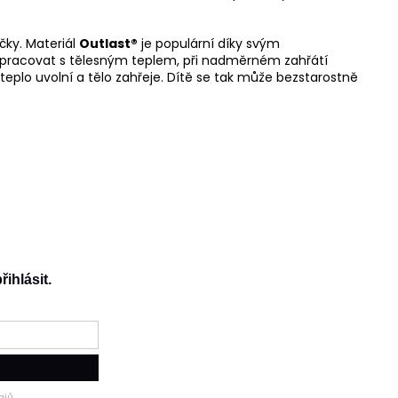
čky. Materiál
Outlast®
je populární díky svým
pracovat s tělesným teplem, při nadměrném zahřátí
teplo uvolní a tělo zahřeje. Dítě se tak může bezstarostně
řihlásit.
jů.