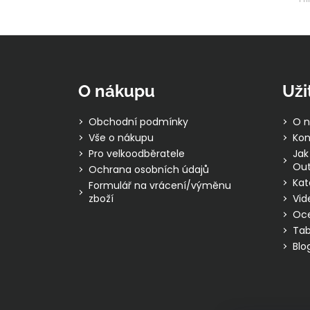
Z
á
p
O nákupu
Uži
a
t
Obchodní podmínky
O n
í
Vše o nákupu
Kon
Pro velkoodběratele
Jak
Out
Ochrana osobních údajů
Kat
Formulář na vrácení/výměnu
zboží
Vid
Oc
Tab
Blo