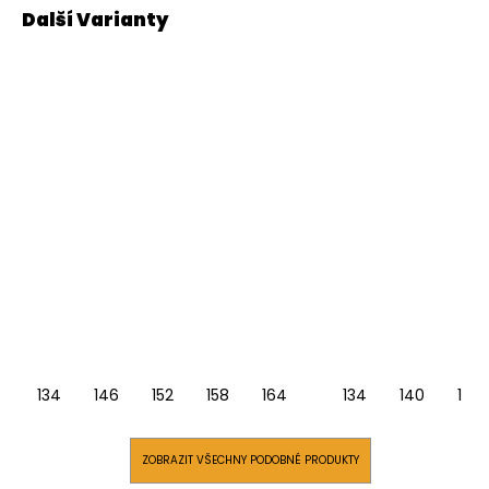
134
146
152
158
164
134
140
146
ZOBRAZIT VŠECHNY PODOBNÉ PRODUKTY