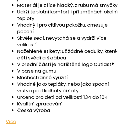
č
Materiál je z líce hladký, z rubu má smyčky
u
Udrží teplotní komfort i při změnách okolní
j
teploty
e
Vhodný i pro citlivou pokožku, omezuje
m
pocení
e
Skvěle sedí, nevytahá se a vydrží více
velikostí
KALHOTKY
Nažehlené etikety: už žádné cedulky, které
TENKÉ
děti svědí a škrábou
DO
PASU
V přední části je natištěné logo Outlast®
OUTLAST®
V pase na gumu
-
Mnohostranné využití
ČERNÁ
Vhodné jako tepláky, nebo jako spodní
439
vrstva pod kalhoty či šaty
Kč
Určeno pro děti od velikosti 134 do 164
Kvalitní zpracování
Česká výroba
Více