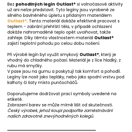
Bez
pohodlných legín
Outlast®
si volnočasové aktivity
už ani nelze představit. Tyto legíny jsou vyrobené ze
silného bavlněného úpletu s přidaným materiálem
Outlast®
. Tento materiál dokáže efektivně pracovat s
teplem - zabrání přehřátí těla, v případě ochlazení
dokáže nahromaděné teplo opět uvolňovat, takže
zahřeje. Díky těmto vlastnostem materiál
Outlast®
zajistí teplotní pohodu po celou dobu nošení.
Při výrobě legín byl využit smykový
Outlast®
, který je
vhodný do chladného počasí. Materiál je z líce hladký, z
rubu má smyčky.
V pase jsou na gumu a poskytují tak komfort a pohodlí.
Legíny lze nosit jako tepláky, nebo jako spodní vrstvu pod
kalhoty či šaty místo punčocháčů.
Doporučujeme dodržovat prací symboly uvedené na
etiketě.
Zobrazení barev se může mírně lišit od skutečnosti.
Český výrobek, jehož koupí podpoříte zaměstnávání
našich zdravotně znevýhodněných kolegů.
══════════════════════════════