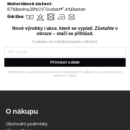
Materiálové složení:
67%Bavlna,29%CV"Outlast®",4%Elastan
Údržba:
Nové výrobky i akce, které se vyplatí. Zůstaňte v
obraze – stačí se přihlásit.
Z odběru se můžete kdykoliv odhlásit.
Přihlásit odběr
Přihlášením souhlasíte se zasíláním obchodních sdělení a se zpracováním
osobních údajů.
Z
á
p
O nákupu
a
t
Obchodní podmínky