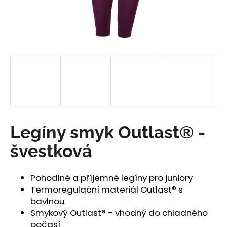
a
j
í
t
?
HLEDAT
Legíny smyk Outlast® -
švestková
D
o
Pohodlné a příjemné legíny pro juniory
p
Termoregulační materiál Outlast® s
o
bavlnou
r
Smykový Outlast® - vhodný do chladného
u
počasí