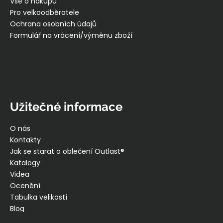
í
Vše o nákupu
Pro velkoodběratele
Ochrana osobních údajů
Formulář na vrácení/výměnu zboží
Užitečné informace
O nás
Kontakty
Jak se starat o oblečení Outlast®
Katalogy
Videa
Ocenění
Tabulka velikostí
Blog