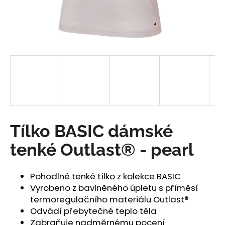
a
j
í
t
?
HLEDAT
Tílko BASIC dámské
tenké Outlast® - pearl
D
o
Pohodlné tenké tílko z kolekce BASIC
p
Vyrobeno z bavlněného úpletu s příměsí
o
termoregulačního materiálu Outlast®
r
Odvádí přebytečné teplo těla
u
Zabraňuje nadměrnému pocení