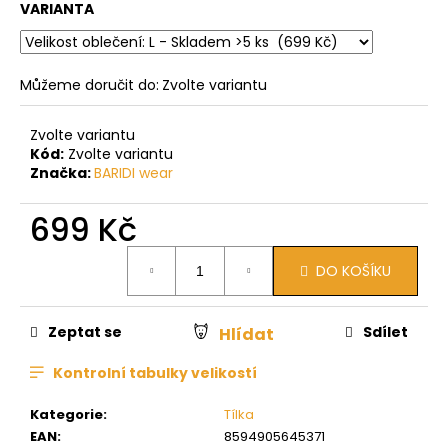
VARIANTA
Můžeme doručit do:
Zvolte variantu
Zvolte variantu
Kód:
Zvolte variantu
Značka:
BARIDI wear
699 Kč
Měrná
DO KOŠÍKU
cena:
Zeptat se
Sdílet
Hlídat
Kontrolní tabulky velikostí
Kategorie
:
Tílka
EAN
:
8594905645371