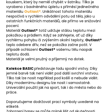
kouskem, který by neměl chybět v šatníku. Tílko je
vyrobeno z bavlněného úpletu s příměsí jedinečného
materiálu
Outlast®
. Unikátnost tohoto materiálu
nespočívá v rychlém odvádění potu od těla, jako u
ostatních funkčních materiálů, ale přímo ve snižování
pocení.
Materiál
Outlast®
totiž udržuje stálou teplotu mezi
pokožkou a prádlem. Když se zahřejete, ať už díky
rychlému pohybu či zvýšením okolní teploty,
Outlast®
teplo odebere dřív, než se pokožka začne potit. V
případě ochlazení
Outlast®
vašemu tělu naopak
teplotu dodá.
Materiál je velmi pružný a příjemný na dotek.
Kolekce BASIC
představuje řadu spodní vrstvy. Díky
jemné barvě tak není vidět pod další svrchní vrstvou.
Tílko tak lze nosit například pod košilí a nebude vidět.
Díky modernímu designu lze nosit i samostatně.
Univerzální použití jak na sport, tak i do města nebo do
práce.
Doporučujeme dodržovat prací symboly uvedené na
etiketě.
Zobrazení barev se může mírně lišit od skutečnosti.