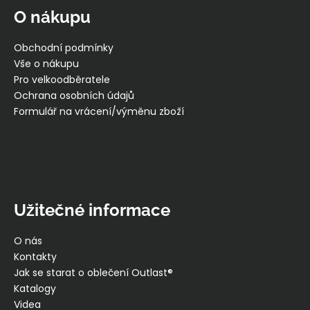
p
O nákupu
a
t
Obchodní podmínky
í
Vše o nákupu
Pro velkoodběratele
Ochrana osobních údajů
Formulář na vrácení/výměnu zboží
Užitečné informace
O nás
Kontakty
Jak se starat o oblečení Outlast®
Katalogy
Videa