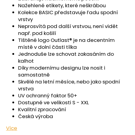
č
Nažehlené etikety, které neškrábou
u
Kolekce BASIC představuje řadu spodní
j
vrstvy
e
Neprosvítá pod další vrstvou, není vidět
m
např. pod košilí
e
Tištěné logo Outlast® je na decentním
místě v dolní části tílka
ŠORTKY
Jednoduše lze schovat zakasáním do
HIGH
kalhot
LONG
DÁMSKÉ
Díky modernímu designu lze nosit i
TENKÉ
samostatně
OUTLAST®
Skvělé na letní měsíce, nebo jako spodní
-
PEARL
vrstva
UV ochranný faktor 50+
759
Kč
Dostupné ve velikosti S - XXL
Kvalitní zpracování
Česká výroba
Více