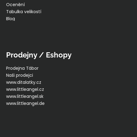
Ocenění
Tabulka velikostí
Blog
Prodejny / Eshopy
Prodejna Tábor
Naši prodejci
www.ditalatky.cz
www.littleangel.cz
www.littleangel.sk
www.littleangel.de