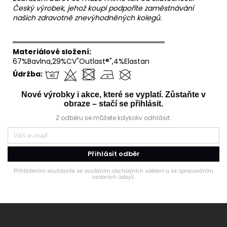
Český výrobek, jehož koupí podpoříte zaměstnávání
našich zdravotně znevýhodněných kolegů.
══════════════════════════════
Materiálové složení:
67%Bavlna,29%CV"Outlast®",4%Elastan
Údržba:
Nové výrobky i akce, které se vyplatí. Zůstaňte v
obraze – stačí se přihlásit.
Z odběru se můžete kdykoliv odhlásit.
Přihlásit odběr
Přihlášením souhlasíte se zasíláním obchodních sdělení a se zpracováním
osobních údajů.
Z
á