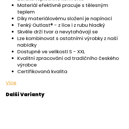
č
Materiál efektivně pracuje s tělesným
u
teplem
j
Díky materiálovému složení je napínací
e
Tenký Outlast® - z líce i z rubu hladký
m
Skvěle drží tvar a nevytahávají se
e
Lze kombinovat s ostatními výrobky z naší
nabídky
PONOŽKY
Dostupné ve velikosti S - XXL
NÍZKÉ
Kvalitní zpracování od tradičního českého
OUTLAST®
-
výrobce
ČERNÁ
Certifikovaná kvalita
129
Kč
Více