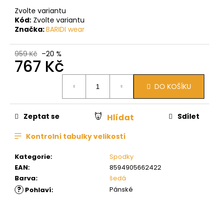
Zvolte variantu
Kód:
Zvolte variantu
Značka:
BARIDI wear
959 Kč
–20 %
767 Kč
Měrná
DO KOŠÍKU
cena:
Zeptat se
Sdílet
Hlídat
Kontrolní tabulky velikostí
Kategorie
:
Spodky
EAN
:
8594905662422
Barva
:
šedá
?
Pánské
Pohlaví
: