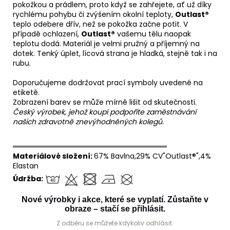
pokožkou a prádlem, proto když se zahřejete, ať už díky
rychlému pohybu či zvýšením okolní teploty,
Outlast®
teplo odebere dřív, než se pokožka začne potit. V
případě ochlazení,
Outlast®
vašemu tělu naopak
teplotu dodá. Materiál je velmi pružný a příjemný na
dotek. Tenký úplet, lícová strana je hladká, stejně tak i na
rubu.
Doporučujeme dodržovat prací symboly uvedené na
etiketě.
Zobrazení barev se může mírně lišit od skutečnosti.
Český výrobek, jehož koupí podpoříte zaměstnávání
našich zdravotně znevýhodněných kolegů.
══════════════════════════════
Materiálové složení:
67% Bavlna,29% CV"Outlast®",4%
Elastan
Údržba:
Nové výrobky i akce, které se vyplatí. Zůstaňte v
obraze – stačí se přihlásit.
Z odběru se můžete kdykoliv odhlásit.