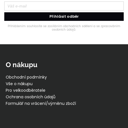
Přihlásit odběr
Přihlášením souhlasíte se zasíláním obchodních sdělení a se zpracováním
osobních údajů.
Z
á
p
O nákupu
a
t
Obchodní podmínky
í
Vše o nákupu
Pro velkoodběratele
Ochrana osobních údajů
Formulář na vrácení/výměnu zboží