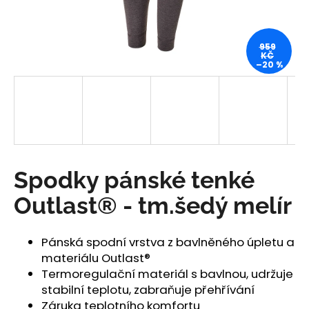
a
j
959
í
KČ
–20 %
t
?
HLEDAT
Spodky pánské tenké
Outlast® - tm.šedý melír
D
o
Pánská spodní vrstva z bavlněného úpletu a
p
materiálu Outlast®
o
Termoregulační materiál s bavlnou, udržuje
r
stabilní teplotu, zabraňuje přehřívání
u
Záruka teplotního komfortu