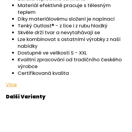
č
Materiál efektivně pracuje s tělesným
u
teplem
j
Díky materiálovému složení je napínací
e
Tenký Outlast® - z líce i z rubu hladký
m
Skvěle drží tvar a nevytahávají se
e
Lze kombinovat s ostatními výrobky z naší
nabídky
PONOŽKY
Dostupné ve velikosti S - XXL
NÍZKÉ
Kvalitní zpracování od tradičního českého
OUTLAST®
-
výrobce
ČERNÁ
Certifikovaná kvalita
129
Kč
Více