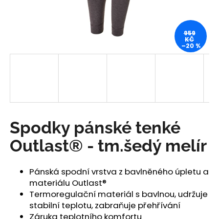
a
j
959
í
KČ
–20 %
t
?
HLEDAT
Spodky pánské tenké
Outlast® - tm.šedý melír
D
o
Pánská spodní vrstva z bavlněného úpletu a
p
materiálu Outlast®
o
Termoregulační materiál s bavlnou, udržuje
r
stabilní teplotu, zabraňuje přehřívání
u
Záruka teplotního komfortu