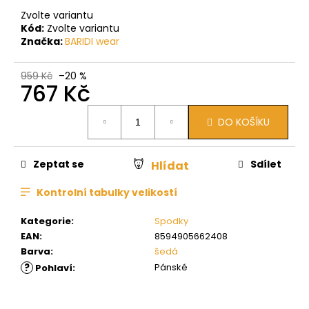
Zvolte variantu
Kód:
Zvolte variantu
Značka:
BARIDI wear
959 Kč
–20 %
767 Kč
Měrná
DO KOŠÍKU
cena:
Zeptat se
Sdílet
Hlídat
Kontrolní tabulky velikostí
Kategorie
:
Spodky
EAN
:
8594905662408
Barva
:
šedá
?
Pánské
Pohlaví
: