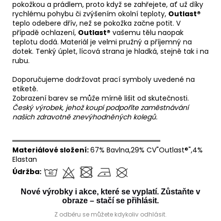
pokožkou a prádlem, proto když se zahřejete, ať už díky
rychlému pohybu či zvýšením okolní teploty,
Outlast®
teplo odebere dřív, než se pokožka začne potit. V
případě ochlazení,
Outlast®
vašemu tělu naopak
teplotu dodá. Materiál je velmi pružný a příjemný na
dotek. Tenký úplet, lícová strana je hladká, stejně tak i na
rubu.
Doporučujeme dodržovat prací symboly uvedené na
etiketě.
Zobrazení barev se může mírně lišit od skutečnosti.
Český výrobek, jehož koupí podpoříte zaměstnávání
našich zdravotně znevýhodněných kolegů.
══════════════════════════════
Materiálové složení:
67% Bavlna,29% CV"Outlast®",4%
Elastan
Údržba:
Nové výrobky i akce, které se vyplatí. Zůstaňte v
obraze – stačí se přihlásit.
Z odběru se můžete kdykoliv odhlásit.