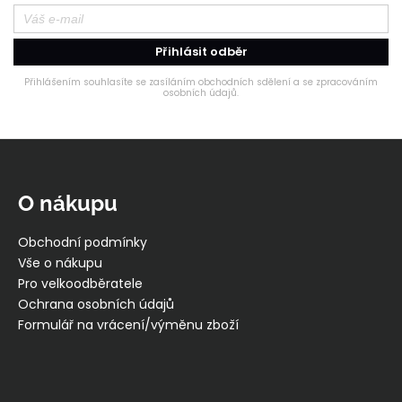
Přihlásit odběr
Přihlášením souhlasíte se zasíláním obchodních sdělení a se zpracováním
osobních údajů.
Z
á
p
O nákupu
a
t
Obchodní podmínky
í
Vše o nákupu
Pro velkoodběratele
Ochrana osobních údajů
Formulář na vrácení/výměnu zboží