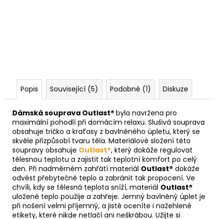
Popis
Související (5)
Podobné (1)
Diskuze
Dámská souprava Outlast®
byla navržena pro
maximální pohodlí při domácím relaxu. Slušivá souprava
obsahuje tričko a kraťasy z bavlněného úpletu, který se
skvěle přizpůsobí tvaru těla. Materiálové složení této
soupravy obsahuje
Outlast®
, který dokáže regulovat
tělesnou teplotu a zajistit tak teplotní komfort po celý
den. Při nadměrném zahřátí materiál
Outlast®
dokáže
odvést přebytečné teplo a zabránit tak propocení. Ve
chvíli, kdy se tělesná teplota sníží, materiál
Outlast®
uložené teplo použije a zahřeje. Jemný bavlněný úplet je
při nošení velmi příjemný, a jistě oceníte i nažehlené
etikety, které nikde netlačí ani neškrábou. Užijte si