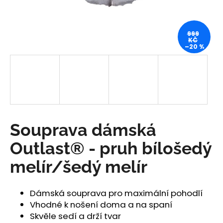
a
j
999
í
KČ
–20 %
t
?
HLEDAT
Souprava dámská
Outlast® - pruh bílošedý
D
melír/šedý melír
o
p
o
Dámská souprava pro maximální pohodlí
r
Vhodné k nošení doma a na spaní
u
Skvěle sedí a drží tvar