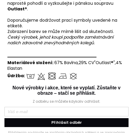
naprosté pohodlí a vyzkoušejte i pánskou soupravu
Outlast®
.
Doporučujeme dodržovat prací symboly uvedené na
etiketě.
Zobrazení barev se může mírně lišit od skutečnosti.
Český výrobek, jehož koupí podpoříte zaměstnávání
našich zdravotně znevýhodněných kolegů.
══════════════════════════════
Materiálové složení:
67% Bavlna,29% CV"Outlast®",4%
Elastan
Údržba:
Nové výrobky i akce, které se vyplatí. Zůstaňte v
obraze – stačí se přihlásit.
Z odběru se můžete kdykoliv odhlásit.
Přihlásit odběr
Přihlášením souhlasíte se zasíláním obchodních sdělení a se zpracováním