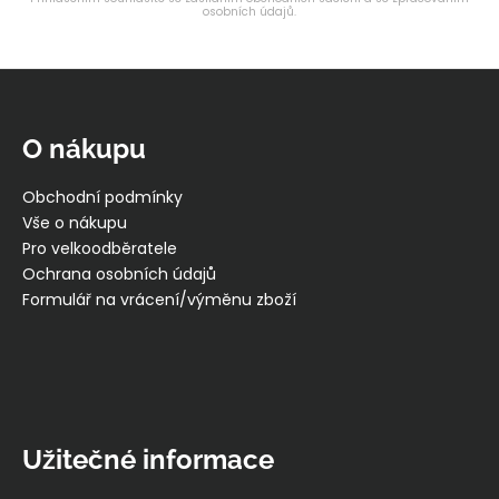
osobních údajů.
Z
á
p
O nákupu
a
t
Obchodní podmínky
í
Vše o nákupu
Pro velkoodběratele
Ochrana osobních údajů
Formulář na vrácení/výměnu zboží
Užitečné informace