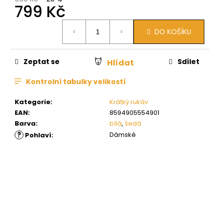
799 Kč
Měrná
DO KOŠÍKU
cena:
Zeptat se
Sdílet
Hlídat
Kontrolní tabulky velikostí
Kategorie
:
Krátký rukáv
EAN
:
8594905554901
Barva
:
bílá
,
šedá
?
Dámské
Pohlaví
: