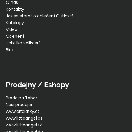
O nás
Kontakty
Jak se starat o oblečení Outlast®
Katalogy
Videa
Ocenění
Tabulka velikostí
Blog
Prodejny / Eshopy
Prodejna Tábor
Naši prodejci
www.ditalatky.cz
www.littleangel.cz
www.littleangel.sk
www.littleangel.de