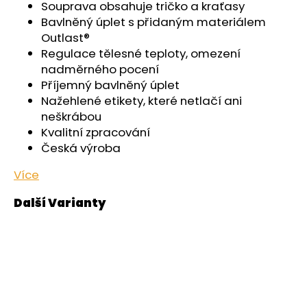
č
Souprava obsahuje tričko a kraťasy
u
Bavlněný úplet s přidaným materiálem
j
Outlast®
e
Regulace tělesné teploty, omezení
m
nadměrného pocení
e
Příjemný bavlněný úplet
Nažehlené etikety, které netlačí ani
neškrábou
ŠORTKY
HIGH
Kvalitní zpracování
DÁMSKÉ
Česká výroba
TENKÉ
OUTLAST®
Více
-
ČERNÁ
599
Kč