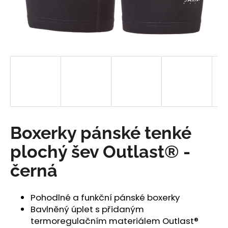
a
j
í
t
?
HLEDAT
Boxerky pánské tenké
plochý šev Outlast® -
D
černá
o
p
o
Pohodlné a funkční pánské boxerky
r
Bavlněný úplet s přidaným
u
termoregulačním materiálem Outlast®