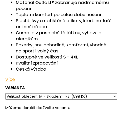
č
Materiál Outlast® zabraňuje nadměrnému
u
pocení
j
Teplotní komfort po celou dobu nošení
e
Ploché švy a natištěné etikety, které netlačí
m
ani neškrábou
e
Guma je v pase obšitá látkou, vyhovuje
alergikům
Boxerky jsou pohodlné, komfortní, vhodné
KALHOTKY
TENKÉ
na sport i volný čas
DO
Dostupné ve velikosti S - 4XL
PASU
Kvalitní zpracování
OUTLAST®
-
Česká výroba
ČERNÁ
439
Více
Kč
VARIANTA
Můžeme doručit do:
Zvolte variantu