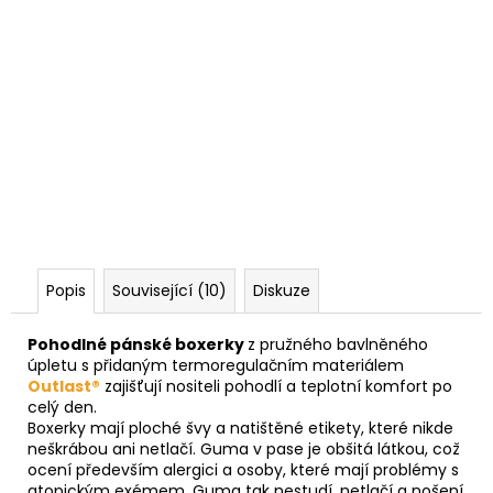
Popis
Související (10)
Diskuze
Pohodlné pánské boxerky
z pružného bavlněného
úpletu s přidaným termoregulačním materiálem
Outlast®
zajišťují nositeli pohodlí a teplotní komfort po
celý den.
Boxerky mají ploché švy a natištěné etikety, které nikde
neškrábou ani netlačí. Guma v pase je obšitá látkou, což
ocení především alergici a osoby, které mají problémy s
atopickým exémem. Guma tak nestudí, netlačí a nošení