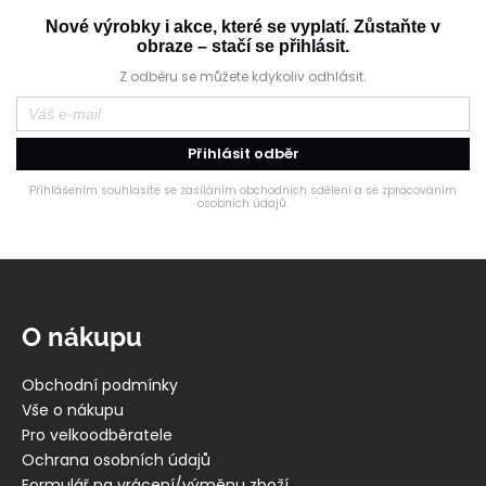
Nové výrobky i akce, které se vyplatí. Zůstaňte v
obraze – stačí se přihlásit.
Z odběru se můžete kdykoliv odhlásit.
Přihlásit odběr
Přihlášením souhlasíte se zasíláním obchodních sdělení a se zpracováním
osobních údajů.
Z
á
p
O nákupu
a
t
Obchodní podmínky
í
Vše o nákupu
Pro velkoodběratele
Ochrana osobních údajů
Formulář na vrácení/výměnu zboží