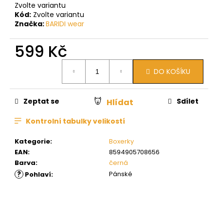
Zvolte variantu
Kód:
Zvolte variantu
Značka:
BARIDI wear
599 Kč
Měrná
DO KOŠÍKU
cena:
Zeptat se
Sdílet
Hlídat
Kontrolní tabulky velikostí
Kategorie
:
Boxerky
EAN
:
8594905708656
Barva
:
černá
?
Pánské
Pohlaví
: