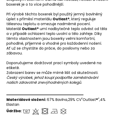
boxerek je o to více pohodlnější.
Při výrobě těchto boxerek byl použitý jemný bavlněný
úplet s příměsí materiálu
Outlast®
, který reguluje
tělesnou teplotu a omezuje nadměrné pocení.
Materiál
Outlast®
umí nadbytečné teplo odvést od těla
a v případě ochlazení teplo uvolní a tělo zahřeje. Díky
těmto vlastnostem jsou boxerky velmi komfortní,
pohodlné, příjemné a vhodné pro každodenní nošení.
Ať už se chystáte do práce, do posilovny nebo za
zábavou.
Doporučujeme dodržovat prací symboly uvedené na
etiketě.
Zobrazení barev se může mírně lišit od skutečnosti.
Český výrobek, jehož koupí podpoříte zaměstnávání
našich zdravotně znevýhodněných kolegů.
══════════════════════════════
Materiálové složení:
67% Bavlna,29% CV"Outlast®",4%
Elastan
Údržba: