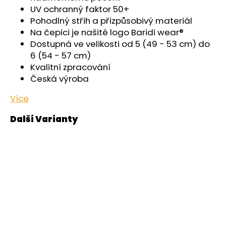
č
UV ochranný faktor 50+
u
Pohodlný střih a přizpůsobivý materiál
j
Na čepici je našité logo Baridi wear®
e
Dostupná ve velikosti od 5 (49 - 53 cm) do
m
6 (54 - 57 cm)
e
Kvalitní zpracování
Česká výroba
ŠORTKY
HIGH
Více
DÁMSKÉ
TENKÉ
OUTLAST®
-
ČERNÁ
599
Kč