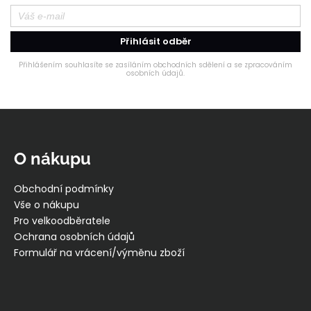
Přihlásit odběr
Přihlášením souhlasíte se zasíláním obchodních sdělení a se zpracováním
osobních údajů.
Z
á
p
O nákupu
a
t
Obchodní podmínky
í
Vše o nákupu
Pro velkoodběratele
Ochrana osobních údajů
Formulář na vrácení/výměnu zboží