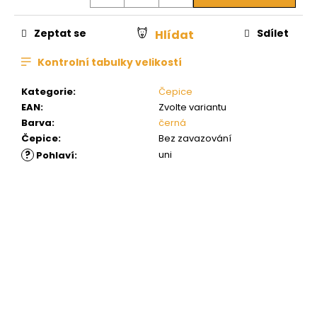
Zeptat se
Sdílet
Hlídat
Kontrolní tabulky velikostí
Kategorie
:
Čepice
EAN
:
Zvolte variantu
Barva
:
černá
Čepice
:
Bez zavazování
?
uni
Pohlaví
: