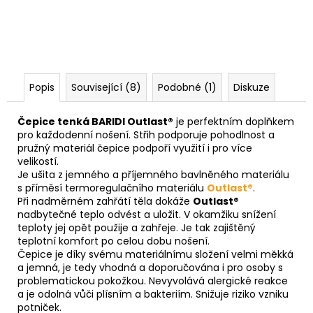
Popis
Související (8)
Podobné (1)
Diskuze
Čepice tenká BARIDI Outlast®
je perfektním doplňkem
pro každodenní nošení. Střih podporuje pohodlnost a
pružný materiál čepice podpoří využití i pro více
velikostí.
Je ušita z jemného a příjemného bavlněného materiálu
s příměsí termoregulačního materiálu
Outlast®
.
Při nadměrném zahřátí těla dokáže
Outlast®
nadbytečné teplo odvést a uložit. V okamžiku snížení
teploty jej opět použije a zahřeje. Je tak zajištěný
teplotní komfort po celou dobu nošení.
Čepice je díky svému materiálnímu složení velmi měkká
a jemná, je tedy vhodná a doporučována i pro osoby s
problematickou pokožkou. Nevyvolává alergické reakce
a je odolná vůči plísním a bakteriím. Snižuje riziko vzniku
potniček.