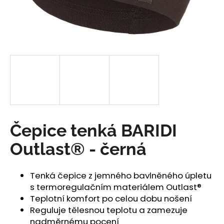
a
j
í
t
?
HLEDAT
Čepice tenká BARIDI
Outlast® - černá
D
o
Tenká čepice z jemného bavlněného úpletu
p
s termoregulačním materiálem Outlast®
o
Teplotní komfort po celou dobu nošení
r
Reguluje tělesnou teplotu a zamezuje
u
nadměrnému pocení