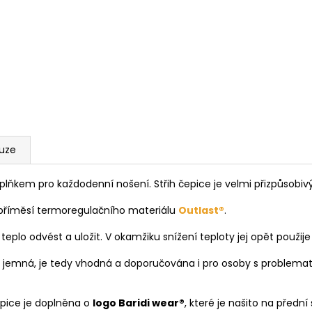
kuze
plňkem pro každodenní nošení. Střih čepice je velmi přizpůsobi
 příměsí termoregulačního materiálu
Outlast®
.
plo odvést a uložit. V okamžiku snížení teploty jej opět použije
 jemná, je tedy vhodná a doporučována i pro osoby s problemati
epice je doplněna o
logo Baridi wear®
, které je našito na přední