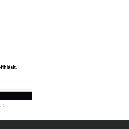
řihlásit.
jů.