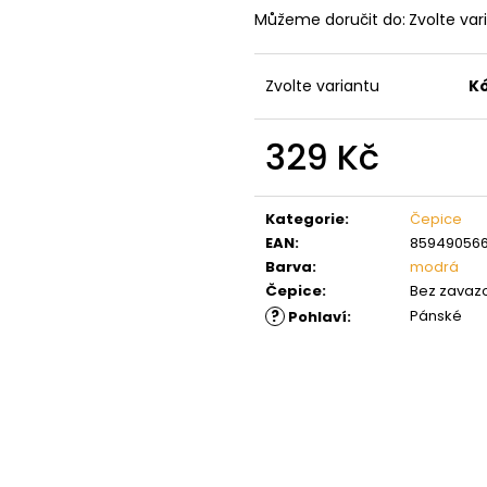
Můžeme doručit do:
Zvolte var
Zvolte variantu
K
329 Kč
Měrná
cena:
Kategorie
:
Čepice
EAN
:
85949056
Barva
:
modrá
Čepice
:
Bez zavaz
?
Pánské
Pohlaví
: