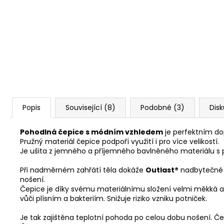
Popis
Související (8)
Podobné (3)
Dis
Pohodlná čepice s módním vzhledem
je perfektním do
Pružný materiál čepice podpoří využití i pro více velikostí.
Je ušita z jemného a příjemného bavlněného materiálu s
Při nadměrném zahřátí těla dokáže
Outlast®
nadbytečné te
nošení.
Čepice je díky svému materiálnímu složení velmi měkká a
vůči plísním a bakteriím. Snižuje riziko vzniku potniček.
Je tak zajištěna teplotní pohoda po celou dobu nošení. Č