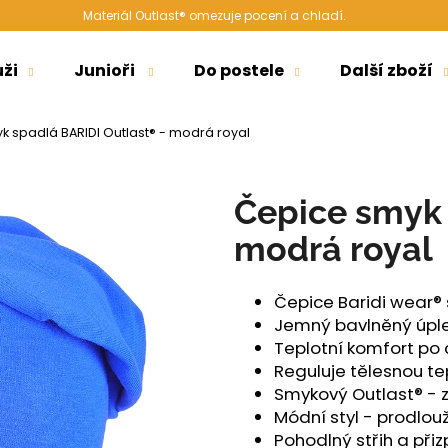
Materiál Outlast® omezuje pocení a chladí.
ži
Junioři
Do postele
Další zboží
Co potřebujete najít?
 spadlá BARIDI Outlast® - modrá royal
HLEDAT
Čepice smyk 
modrá royal
Doporučujeme
Čepice Baridi wear
Jemný bavlněný úpl
Teplotní komfort po
Reguluje tělesnou 
Smykový Outlast® - z
Módní styl - prodlou
PONOŽKY NÍZKÉ OUTLAST® - ČERNÁ
ŠORTKY HIGH L
Pohodlný střih a při