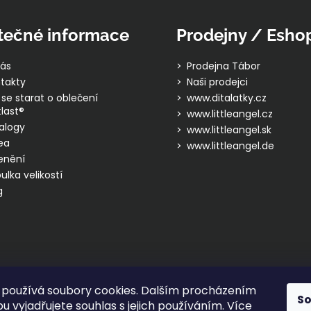
tečné informace
Prodejny / Esho
ás
Prodejna Tábor
takty
Naši prodejci
 se starat o oblečení
www.ditalatky.cz
last®
www.littleangel.cz
alogy
www.littleangel.sk
ea
www.littleangel.de
enění
ulka velikostí
g
používá soubory cookies. Dalším procházením
S
 vyjadřujete souhlas s jejich používáním. Více