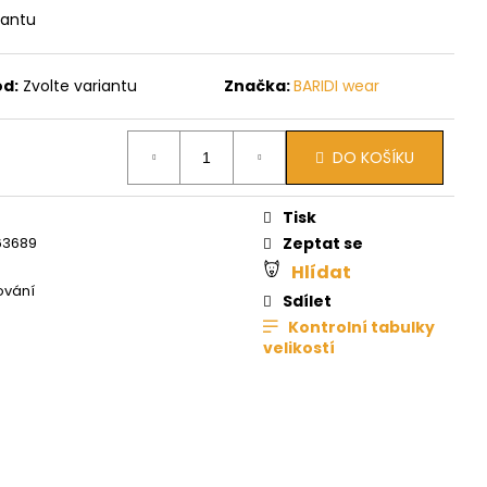
iantu
ód:
Zvolte variantu
Značka:
BARIDI wear
DO KOŠÍKU
Tisk
63689
Zeptat se
Hlídat
ování
Sdílet
Kontrolní tabulky
velikostí