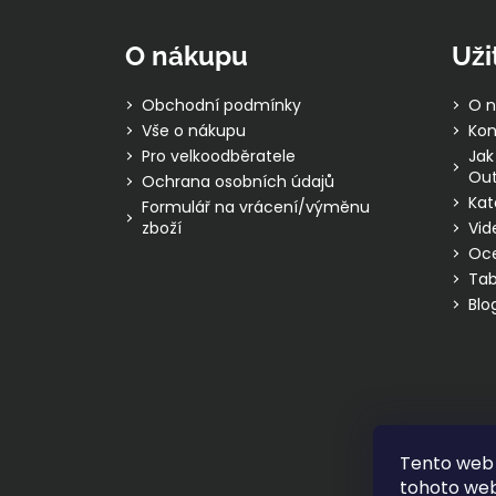
á
p
O nákupu
Uži
a
t
Obchodní podmínky
O n
í
Vše o nákupu
Kon
Pro velkoodběratele
Jak
Out
Ochrana osobních údajů
Kat
Formulář na vrácení/výměnu
zboží
Vid
Oc
Tab
Blo
Tento web 
tohoto webu