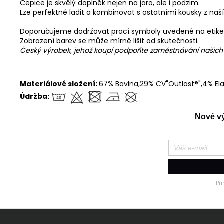
Čepice je skvělý doplněk nejen na jaro, ale i podzim.
Lze perfektně ladit a kombinovat s ostatními kousky z naší
Doporučujeme dodržovat prací symboly uvedené na etike
Zobrazení barev se může mírně lišit od skutečnosti.
Český výrobek, jehož koupí podpoříte zaměstnávání našic
══════════════════════════════
Materiálové složení:
67% Bavlna,29% CV"Outlast®",4% El
Údržba:
Nové výr
Př
Z