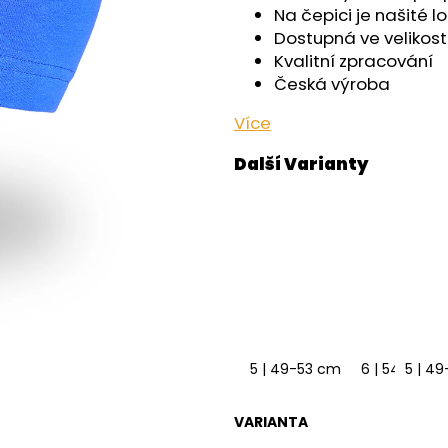
OUTLAST® - ČE
129 Kč
Na čepici je našité l
759 Kč
Dostupná ve velikost
Kvalitní zpracování
Česká výroba
Více
5 | 49-53 cm
6 | 54-57 c
5 | 4
VARIANTA