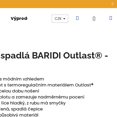
Hledat
N
Přihláše
Výprodej
Kolekce
Akce
CZK
k
spadlá BARIDI Outlast® -
® s módním vzhledem
et s termoregulačním materiálem Outlast®
 celou dobu nošení
teplotu a zamezuje nadměrnému pocení
 líce hladký, z rubu má smyčky
žená, spadlá čepice
ONG DÁMSKÉ TENKÉ
způsobivý materiál