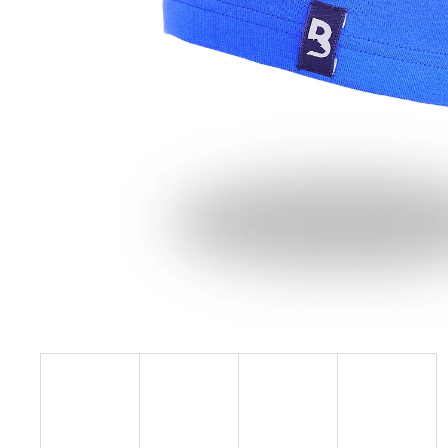
- ČERNÁ
599 Kč