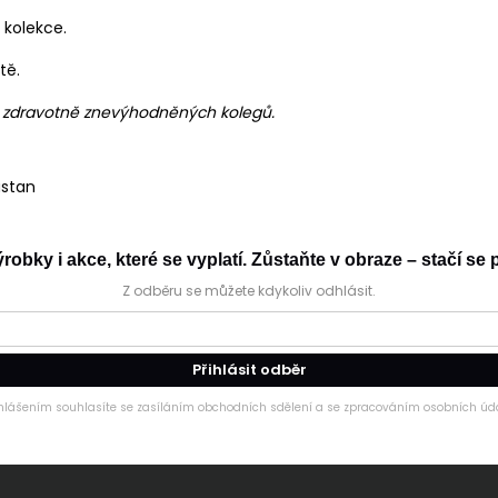
 kolekce.
tě.
h zdravotně znevýhodněných kolegů.
astan
obky i akce, které se vyplatí. Zůstaňte v obraze – stačí se p
Z odběru se můžete kdykoliv odhlásit.
Přihlásit odběr
ihlášením souhlasíte se zasíláním obchodních sdělení a se zpracováním osobních úda