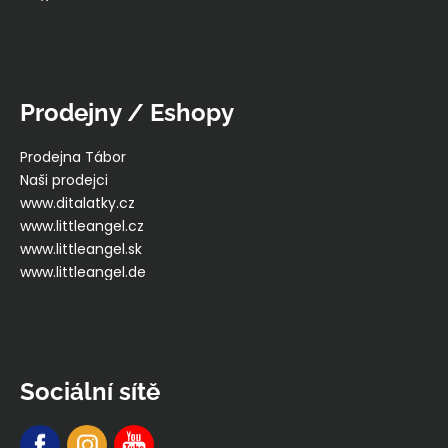
Prodejny / Eshopy
Prodejna Tábor
Naši prodejci
www.ditalatky.cz
www.littleangel.cz
www.littleangel.sk
www.littleangel.de
Sociální sítě