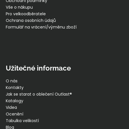
t
Obchodní podmínky
u
í
Vše o nákupu
Pro velkoodběratele
Ochrana osobních údajů
Formulář na vrácení/výměnu zboží
Užitečné informace
O nás
Kontakty
Jak se starat o oblečení Outlast®
Katalogy
Videa
Ocenění
Tabulka velikostí
Blog