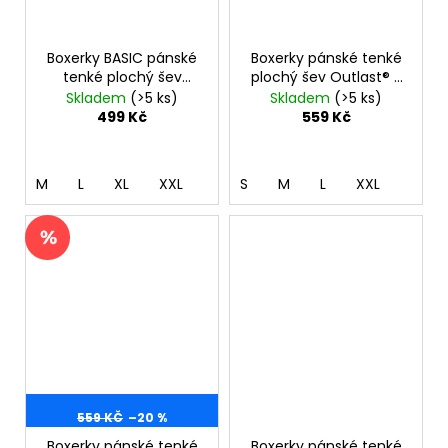
Boxerky BASIC pánské
Boxerky pánské tenké
tenké plochý šev
plochý šev Outlast® -
Outlast® - pearl
tm.lišejník
Skladem
(>5 ks)
Skladem
(>5 ks)
499 Kč
559 Kč
M
L
XL
XXL
S
M
L
XXL
559 KČ
–20 %
Boxerky pánské tenké
Boxerky pánské tenké