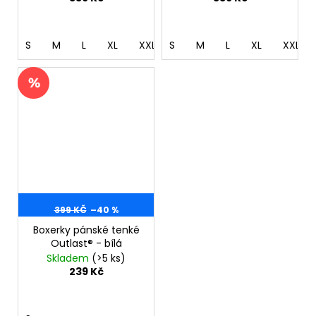
S
M
L
XL
XXL
S
3XL
M
4XL
L
XL
XXL
399 KČ
–40 %
Boxerky pánské tenké
Outlast® - bílá
Skladem
(>5 ks)
239 Kč