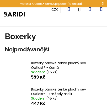
K
Přejít
Materiál Outlast® omezuje pocení a chladí.
na
o
Hledat
Nákup
M
Přihlášení
CZK
obsah
Zpět
Zpět
š
í
C
košík
k
o
Boxerky
p
o
Nejprodávanější
t
ř
e
Boxerky pánské tenké plochý šev
Outlast® - černá
b
Skladem
(>5 ks)
u
599 Kč
j
e
Boxerky pánské tenké plochý šev
t
Outlast® - tm.šedý melír
Skladem
(>5 ks)
e
447 Kč
n