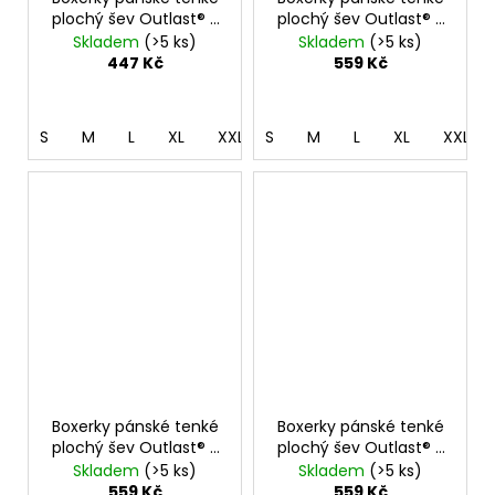
plochý šev Outlast® -
plochý šev Outlast® -
tm.šedý melír
černá
Skladem
(>5 ks)
Skladem
(>5 ks)
447 Kč
559 Kč
S
M
L
XL
XXL
S
M
L
XL
XXL
Boxerky pánské tenké
Boxerky pánské tenké
plochý šev Outlast® -
plochý šev Outlast® -
khaki
šedý melír
Skladem
(>5 ks)
Skladem
(>5 ks)
559 Kč
559 Kč