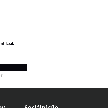
řihlásit.
jů.
py
Sociální sítě