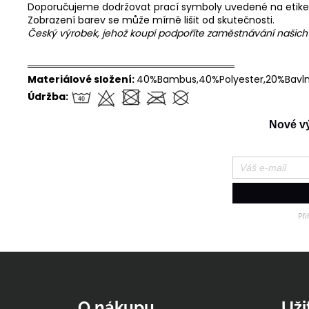
Doporučujeme dodržovat prací symboly uvedené na etike
Zobrazení barev se může mírně lišit od skutečnosti.
Český výrobek, jehož koupí podpoříte zaměstnávání našic
══════════════════════════════
Materiálové složení:
40%Bambus,40%Polyester,20%Bavl
Údržba:
Nové výr
Př
Z
á
p
O nákupu
Uži