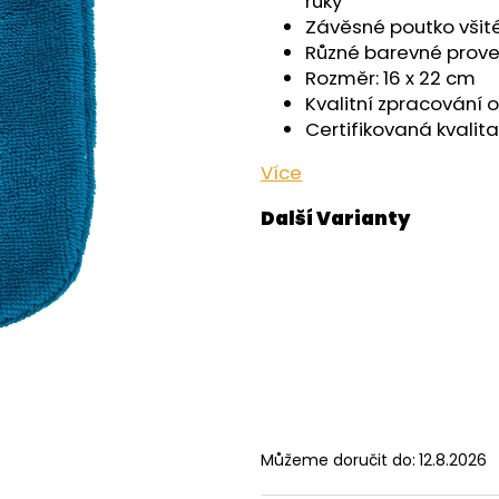
ruky
OUTLAST® - ČERNÁ
- ČERNÁ
Závěsné poutko všit
759 Kč
599 Kč
Různé barevné prov
Rozměr: 16 x 22 cm
Kvalitní zpracování 
Certifikovaná kvalita
Více
Můžeme doručit do:
12.8.2026