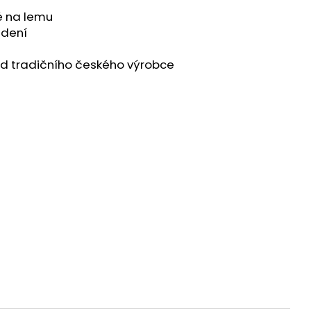
é na lemu
edení
od tradičního českého výrobce