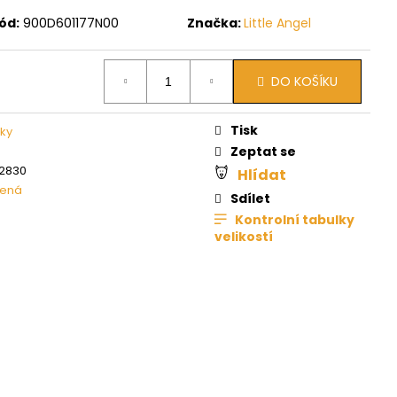
ód:
900D601177N00
Značka:
Little Angel
DO KOŠÍKU
Tisk
nky
Zeptat se
2830
Hlídat
lená
Sdílet
Kontrolní tabulky
velikostí