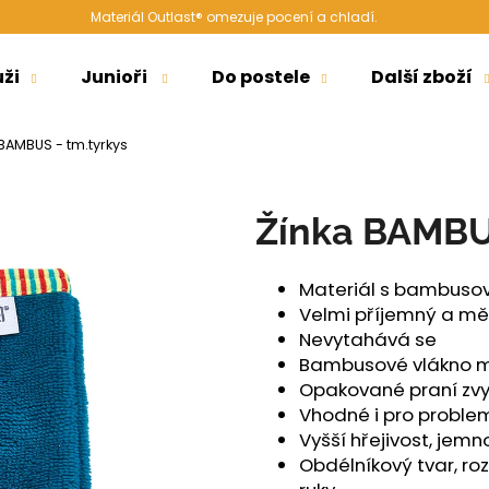
Materiál Outlast® omezuje pocení a chladí.
ži
Junioři
Do postele
Další zboží
Co potřebujete najít?
BAMBUS - tm.tyrkys
HLEDAT
Žínka BAMBUS
Materiál s bambusov
Doporučujeme
Velmi příjemný a mě
Nevytahává se
Bambusové vlákno má
Opakované praní zvy
Vhodné i pro proble
Vyšší hřejivost, jemn
Obdélníkový tvar, ro
ŠORTKY HIGH LONG DÁMSKÉ TENKÉ
ŠORTKY HIGH D