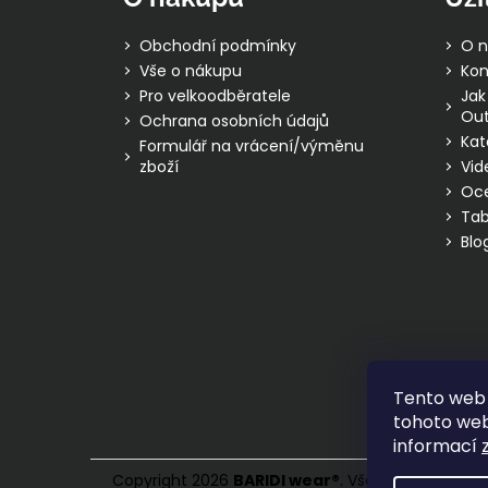
a
t
Obchodní podmínky
O n
í
Vše o nákupu
Kon
Pro velkoodběratele
Jak
Out
Ochrana osobních údajů
Kat
Formulář na vrácení/výměnu
zboží
Vid
Oc
Tab
Blo
Tento web 
tohoto webu
informací
Copyright 2026
BARIDI wear
®
. Všechna práva vy