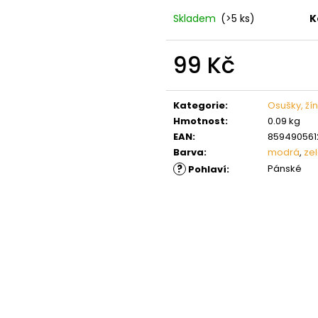
Skladem
(>5 ks)
K
99 Kč
Měrná
cena:
Kategorie
:
Osušky, ží
Hmotnost
:
0.09 kg
EAN
:
859490561
Barva
:
modrá
,
ze
?
Pánské
Pohlaví
: