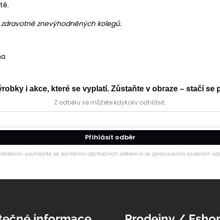
tě.
h zdravotně znevýhodněných kolegů.
na
obky i akce, které se vyplatí. Zůstaňte v obraze – stačí se p
Z odběru se můžete kdykoliv odhlásit.
Přihlásit odběr
ihlášením souhlasíte se zasíláním obchodních sdělení a se zpracováním osobních úda
tečné informace
Prodejny / Esho