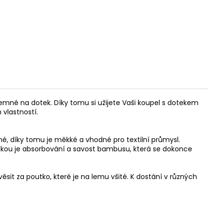
emné na dotek. Díky tomu si užijete Vaši koupel s dotekem
vlastností.
né, díky tomu je měkké a vhodné pro textilní průmysl.
ánkou je absorbování a savost bambusu, která se dokonce
sit za poutko, které je na lemu všité. K dostání v různých