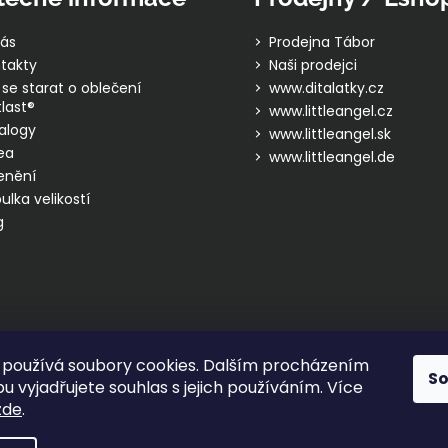
ás
Prodejna Tábor
takty
Naši prodejci
 se starat o oblečení
www.ditalatky.cz
last®
www.littleangel.cz
alogy
www.littleangel.sk
ea
www.littleangel.de
enění
ulka velikostí
g
používá soubory cookies. Dalším procházením
S
 vyjadřujete souhlas s jejich používáním. Více
zde
.
hrazena.