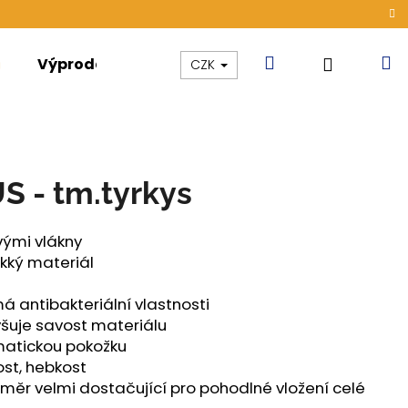
Hledat
N
Přihláše
Výprodej
Kolekce
Akce
CZK
k
 - tm.tyrkys
ými vlákny
kký materiál
 antibakteriální vlastnosti
šuje savost materiálu
matickou pokožku
ost, hebkost
změr velmi dostačující pro pohodlné vložení celé
ÁMSKÉ TENKÉ OUTLAST®