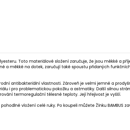
esteru. Toto materiálové složení zaručuje, že jsou měkké a příj
né a měkké na dotek, zaručují také spoustu přidaných funkčních 
dní antibakteriální vlastnosti. Zároveň je velmi jemné a prodyš
álu i pro problematickou pokožku a astmatiky. Další silnou str
vání termoregulační tělesné teploty. Její hřejivost je vyšší.
 pohodlné vložení celé ruky. Po koupeli můžete Žínku BAMBUS zavě