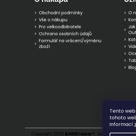
a
t
Obchodní podmínky
O n
í
Vše o nákupu
Kon
Pro velkoodběratele
Jak
Out
Ochrana osobních údajů
Kat
Formulář na vrácení/výměnu
zboží
Vid
Oc
Tab
Blo
Tento web 
tohoto webu
informací
Copyright 2026
BARIDI wear
®
. Všechna práva vy