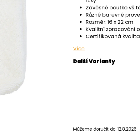
ruky
OUTLAST® - ČERNÁ
- ČERNÁ
Závěsné poutko všit
759 Kč
599 Kč
Různé barevné prov
Rozměr: 16 x 22 cm
Kvalitní zpracování 
Certifikovaná kvalita
Více
Můžeme doručit do:
12.8.2026