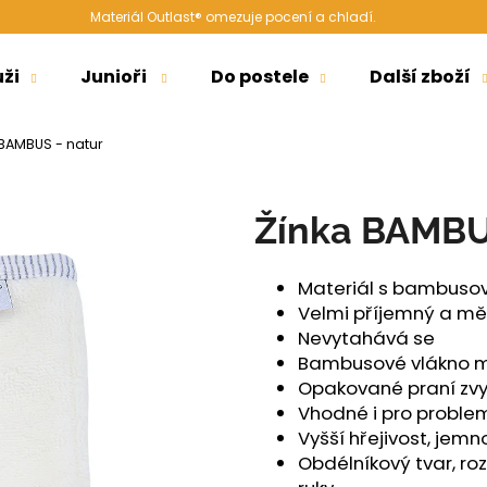
Materiál Outlast® omezuje pocení a chladí.
ži
Junioři
Do postele
Další zboží
Co potřebujete najít?
 BAMBUS - natur
HLEDAT
Žínka BAMBU
Materiál s bambusov
Doporučujeme
Velmi příjemný a mě
Nevytahává se
Bambusové vlákno má
Opakované praní zvy
Vhodné i pro proble
Vyšší hřejivost, jemn
Obdélníkový tvar, ro
ŠORTKY HIGH LONG DÁMSKÉ TENKÉ
ŠORTKY HIGH D