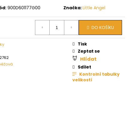
ód:
900D601177G00
Značka:
Little Angel
DO KOŠÍKU
Tisk
nky
Zeptat se
2762
Hlídat
béžová
Sdílet
Kontrolní tabulky
velikostí