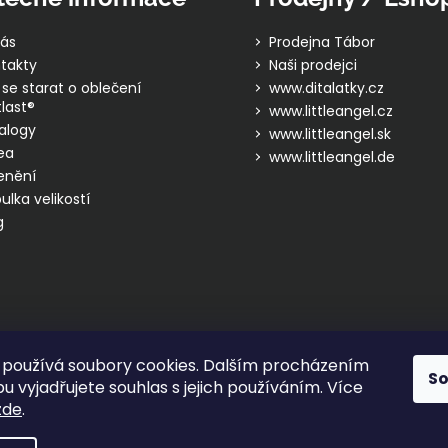
ás
Prodejna Tábor
takty
Naši prodejci
 se starat o oblečení
www.ditalatky.cz
last®
www.littleangel.cz
alogy
www.littleangel.sk
ea
www.littleangel.de
enění
ulka velikostí
g
používá soubory cookies. Dalším procházením
S
 vyjadřujete souhlas s jejich používáním. Více
zde
.
hrazena.