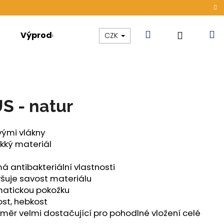
Hledat
N
Přihláše
Výprodej
Kolekce
Akce
CZK
k
S - natur
ými vlákny
kký materiál
 antibakteriální vlastnosti
šuje savost materiálu
matickou pokožku
ost, hebkost
změr velmi dostačující pro pohodlné vložení celé
ÁMSKÉ TENKÉ OUTLAST®