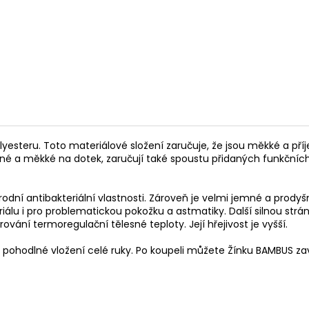
esteru. Toto materiálové složení zaručuje, že jsou měkké a příj
né a měkké na dotek, zaručují také spoustu přidaných funkčních 
dní antibakteriální vlastnosti. Zároveň je velmi jemné a prodyš
álu i pro problematickou pokožku a astmatiky. Další silnou str
vání termoregulační tělesné teploty. Její hřejivost je vyšší.
 pohodlné vložení celé ruky. Po koupeli můžete Žínku BAMBUS zavě