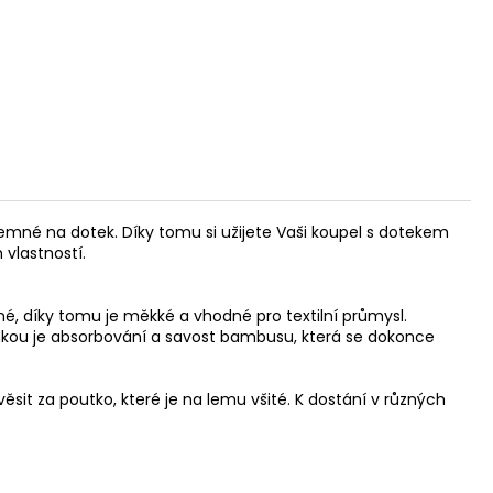
emné na dotek. Díky tomu si užijete Vaši koupel s dotekem
vlastností.
né, díky tomu je měkké a vhodné pro textilní průmysl.
ánkou je absorbování a savost bambusu, která se dokonce
sit za poutko, které je na lemu všité. K dostání v různých