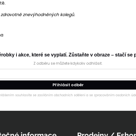
tě.
h zdravotně znevýhodněných kolegů.
na
obky i akce, které se vyplatí. Zůstaňte v obraze – stačí se p
Z odběru se můžete kdykoliv odhlásit.
Přihlásit odběr
ihlášením souhlasíte se zasíláním obchodních sdělení a se zpracováním osobních úda
tečné informace
Prodejny / Esho