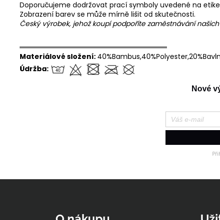
Doporučujeme dodržovat prací symboly uvedené na etike
Zobrazení barev se může mírně lišit od skutečnosti.
Český výrobek, jehož koupí podpoříte zaměstnávání našic
══════════════════════════════
Materiálové složení:
40%Bambus,40%Polyester,20%Bavl
Údržba:
Nové výr
Př
Z
á
p
O nákupu
Uži