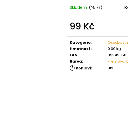
Skladem
(>5 ks)
K
99 Kč
Měrná
cena:
Kategorie
:
Osušky, ží
Hmotnost
:
0.09 kg
EAN
:
859490561
Barva
:
krémová
,
?
uni
Pohlaví
: