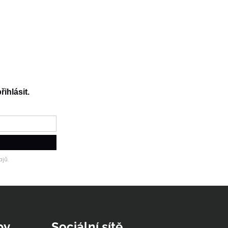
řihlásit.
jů.
py
Sociální sítě