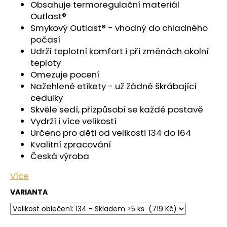
č
Obsahuje termoregulační materiál
u
Outlast®
j
Smykový Outlast® - vhodný do chladného
e
počasí
m
Udrží teplotní komfort i při změnách okolní
e
teploty
Omezuje pocení
Nažehlené etikety - už žádné škrábající
PONOŽKY
NÍZKÉ
cedulky
OUTLAST®
Skvěle sedí, přizpůsobí se každé postavě
-
Vydrží i více velikostí
ČERNÁ
Určeno pro děti od velikosti 134 do 164
129
Kč
Kvalitní zpracování
Česká výroba
Více
VARIANTA