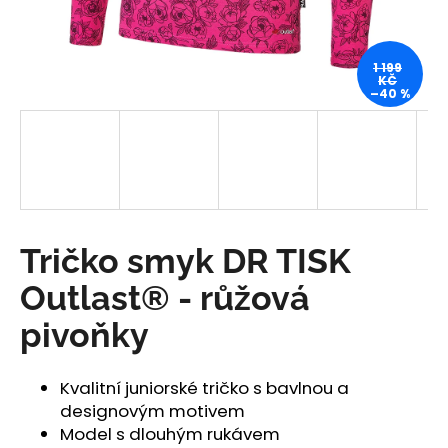
a
j
1 199
í
KČ
–40 %
t
?
HLEDAT
Tričko smyk DR TISK
Outlast® - růžová
D
pivoňky
o
p
o
Kvalitní juniorské tričko s bavlnou a
r
designovým motivem
u
Model s dlouhým rukávem