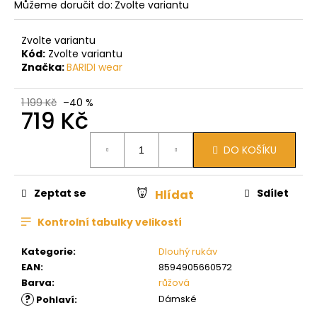
Můžeme doručit do:
Zvolte variantu
Zvolte variantu
Kód:
Zvolte variantu
Značka:
BARIDI wear
1 199 Kč
–40 %
719 Kč
Měrná
DO KOŠÍKU
cena:
Zeptat se
Sdílet
Hlídat
Kontrolní tabulky velikostí
Kategorie
:
Dlouhý rukáv
EAN
:
8594905660572
Barva
:
růžová
?
Dámské
Pohlaví
: