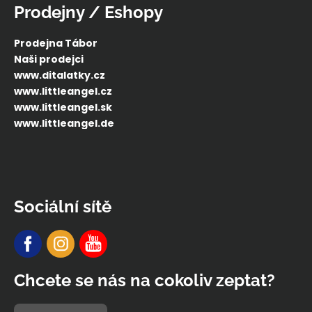
Prodejny / Eshopy
Prodejna Tábor
Naši prodejci
www.ditalatky.cz
www.littleangel.cz
www.littleangel.sk
www.littleangel.de
Sociální sítě
Chcete se nás na cokoliv zeptat?