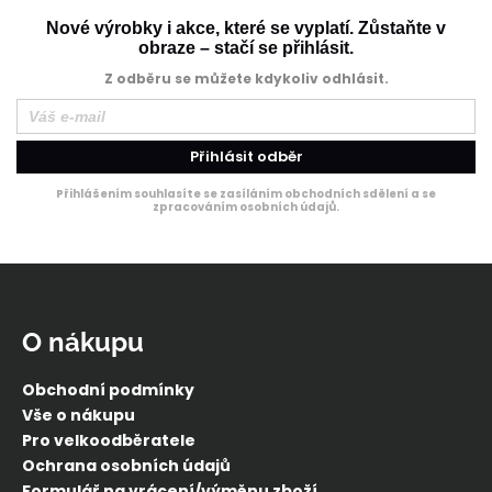
Nové výrobky i akce, které se vyplatí. Zůstaňte v
obraze – stačí se přihlásit.
Z odběru se můžete kdykoliv odhlásit.
Přihlásit odběr
Přihlášením souhlasíte se zasíláním obchodních sdělení a se
zpracováním osobních údajů.
Z
á
p
O nákupu
a
t
Obchodní podmínky
í
Vše o nákupu
Pro velkoodběratele
Ochrana osobních údajů
Formulář na vrácení/výměnu zboží