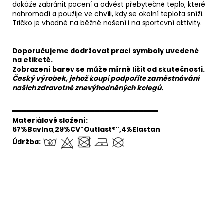
dokáže zabránit pocení a odvést přebytečné teplo, které
nahromadí a použije ve chvíli, kdy se okolní teplota sníží.
Tričko je vhodné na běžné nošení i na sportovní aktivity.
Doporučujeme dodržovat prací symboly uvedené
na etiketě.
Zobrazení barev se může mírně lišit od skutečnosti.
Český výrobek, jehož koupí podpoříte zaměstnávání
našich zdravotně znevýhodněných kolegů.
══════════════════════════════
Materiálové složení:
67%Bavlna,29%CV"Outlast®",4%Elastan
Údržba:
1 199 KČ
–40 %
999 KČ