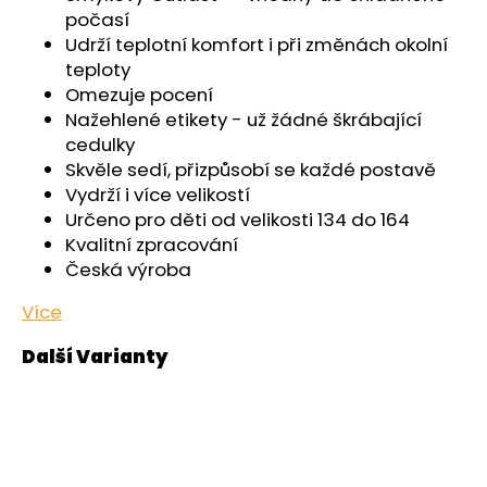
č
počasí
u
Udrží teplotní komfort i při změnách okolní
j
teploty
e
Omezuje pocení
m
Nažehlené etikety - už žádné škrábající
e
cedulky
Skvěle sedí, přizpůsobí se každé postavě
PONOŽKY
Vydrží i více velikostí
NÍZKÉ
Určeno pro děti od velikosti 134 do 164
OUTLAST®
-
Kvalitní zpracování
ČERNÁ
Česká výroba
129
Kč
Více