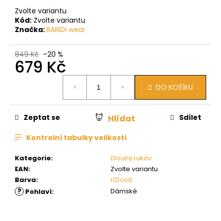
Zvolte variantu
Kód:
Zvolte variantu
Značka:
BARIDI wear
849 Kč
–20 %
679 Kč
Měrná
DO KOŠÍKU
cena:
Zeptat se
Sdílet
Hlídat
Kontrolní tabulky velikostí
Kategorie
:
Dlouhý rukáv
EAN
:
Zvolte variantu
Barva
:
růžová
?
Dámské
Pohlaví
: