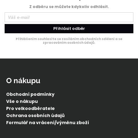
Z odběru se můžete kdykoliv odhlásit.
Přihlásit odběr
Přihlášením souhlasíte se zasíláním obchodních sdělení a se
zpracováním osobních údajů.
Z
á
p
O nákupu
a
t
Obchodní podmínky
í
Vše o nákupu
Pro velkoodběratele
Ochrana osobních údajů
Formulář na vrácení/výměnu zboží