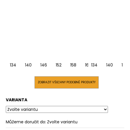
134
140
146
152
158
164
134
140
146
ZOBRAZIT VŠECHNY PODOBNÉ PRODUKTY
VARIANTA
Můžeme doručit do:
Zvolte variantu