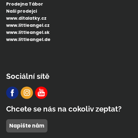
Prodejna Tábor
Naši prodejci
www.ditalatky.cz
www.littleangel.cz
www.littleangel.sk
www.littleangel.de
Sociální sítě
Chcete se nás na cokoliv zeptat?
Napište nám