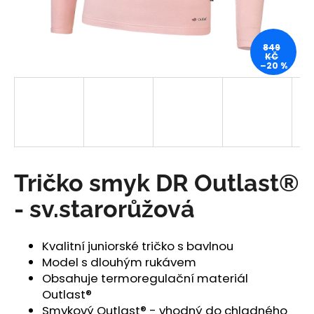
a
j
849
í
KČ
–20 %
t
?
HLEDAT
Tričko smyk DR Outlast®
- sv.starorůžová
D
o
Kvalitní juniorské tričko s bavlnou
p
Model s dlouhým rukávem
o
Obsahuje termoregulační materiál
r
Outlast®
u
Smykový Outlast® - vhodný do chladného