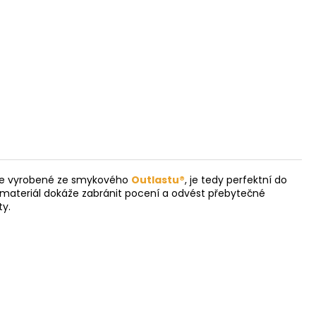
Da
p
a je vyrobené ze smykového
Outlastu®
, je tedy perfektní do
 materiál dokáže zabránit pocení a odvést přebytečné
ty.