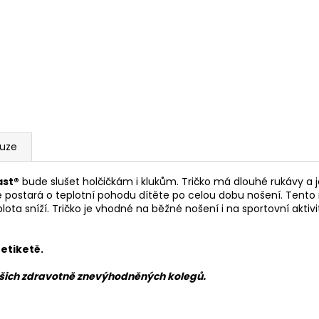
kuze
ast®
bude slušet holčičkám i klukům. Tričko má dlouhé rukávy 
 postará o teplotní pohodu dítěte po celou dobu nošení. Tento
plota sníží. Tričko je vhodné na běžné nošení i na sportovní aktivi
etiketě.
šich zdravotně znevýhodněných kolegů.