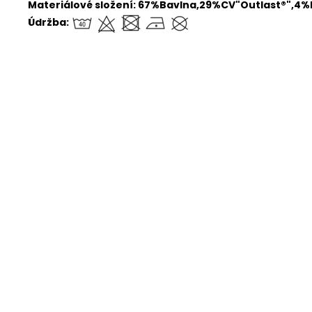
Materiálové složení:
67%Bavlna,29%CV"Outlast®",4%
Údržba:
Kód:
900D100114B14
Tričko DR smyk obrázek
Tri
Outlast® - oříšková
Skladem
(>5 ks)
929 Kč