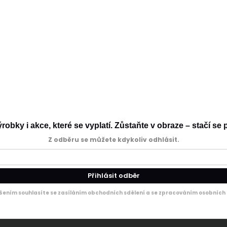
0
146
152
158
164
134
140
146
152
158
ky. Prosím
přihlaste se
nebo se
registrujte
.
obky i akce, které se vyplatí. Zůstaňte v obraze – stačí se p
Z odběru se můžete kdykoliv odhlásit.
Přihlásit odběr
ášením souhlasíte se zasíláním obchodních sdělení a se zpracováním osobních 