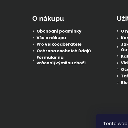
á
p
O nákupu
Uži
a
t
Obchodní podmínky
O 
í
Vše o nákupu
Ko
Pro velkoodběratele
Jak
Out
Ochrana osobních údajů
Ka
Formulář na
vrácení/výměnu zboží
Vi
Oc
Tab
Blo
Tento web 