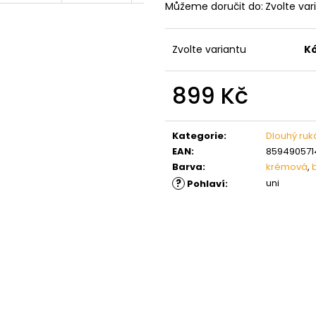
Můžeme doručit do:
Zvolte var
Zvolte variantu
K
899 Kč
Měrná
cena:
Kategorie
:
Dlouhý ruk
EAN
:
859490571
Barva
:
krémová
,
?
uni
Pohlaví
: