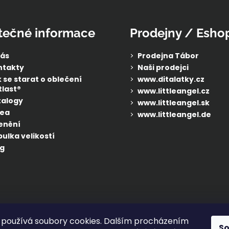
tečné informace
Prodejny / Esho
nás
Prodejna Tábor
ntakty
Naši prodejci
 se starat o oblečení
www.ditalatky.cz
last®
www.littleangel.cz
talogy
www.littleangel.sk
dea
www.littleangel.de
enění
ulka velikostí
g
používá soubory cookies. Dalším procházením
S