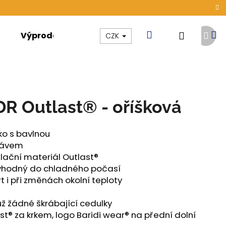
Další
Hledat
N
Přihláše
Výprodej
Kolekce
Akce
CZK
prod
k
DR Outlast® - oříšková
čko s bavlnou
kávem
ační materiál Outlast®
 vhodný do chladného počasí
t i při změnách okolní teploty
už žádné škrábající cedulky
st® za krkem, logo Baridi wear® na přední dolní
ÁMSKÉ TENKÉ OUTLAST®