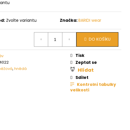
iantu
ód:
Zvolte variantu
Značka:
BARIDI wear
DO KOŠÍKU
Tisk
áv
4022
Zeptat se
béžová
,
hnědá
Hlídat
Sdílet
Kontrolní tabulky
velikostí