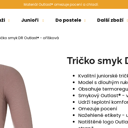
Materiál Outlast® omezuje pocení a chladí.
ži
Junioři
Do postele
Další zboží
Co potřebujete najít?
ičko smyk DR Outlast® - oříšková
HLEDAT
Tričko smyk 
Kvalitní juniorské tri
Doporučujeme
Model s dlouhým ru
Obsahuje termoregul
Smykový Outlast® -
Udrží teplotní komfor
Omezuje pocení
Nažehlené etikety - 
Natištěné logo Outla
ŠORTKY HIGH LONG DÁMSKÉ TENKÉ
ŠORTKY HIGH D