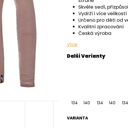
straně
OUTLAST® - ČERNÁ
- ČERNÁ
Skvěle sedí, přizpůs
759 Kč
599 Kč
Vydrží i více velikostí
Určeno pro děti od ve
Kvalitní zpracování
Česká výroba
Více
134
140
146
134
152
140
158
146
13
VARIANTA