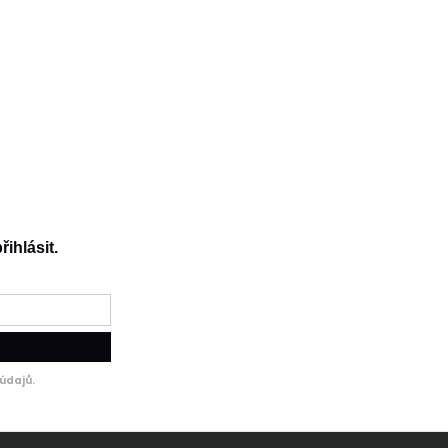
164
134
140
146
152
158
164
řihlásit.
údajů.