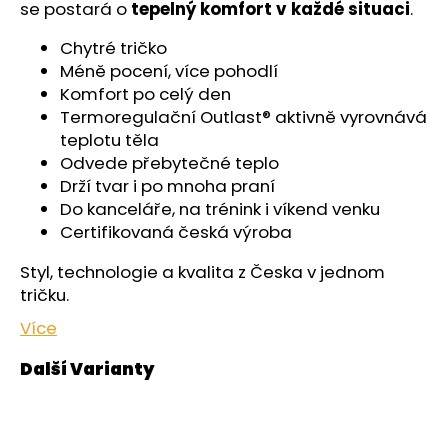
č
se postará o
tepelný komfort v každé situaci
.
u
j
Chytré tričko
e
Méně pocení, více pohodlí
m
Komfort po celý den
e
Termoregulační Outlast® aktivně vyrovnává
teplotu těla
Odvede přebytečné teplo
KALHOTKY
Drží tvar i po mnoha praní
TENKÉ
DO
Do kanceláře, na trénink i víkend venku
PASU
Certifikovaná česká výroba
OUTLAST®
-
Styl, technologie a kvalita z Česka v jednom
ČERNÁ
tričku.
439
Kč
Více