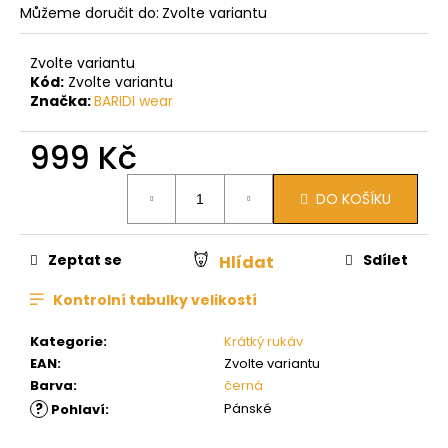
Můžeme doručit do:
Zvolte variantu
Zvolte variantu
Kód:
Zvolte variantu
Značka:
BARIDI wear
999 Kč
Měrná
DO KOŠÍKU
cena:
Zeptat se
Sdílet
Hlídat
Kontrolní tabulky velikostí
Kategorie
:
Krátký rukáv
EAN
:
Zvolte variantu
Barva
:
černá
?
Pánské
Pohlaví
: