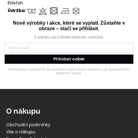
Elastan
Údržba:
Nové výrobky i akce, které se vyplatí. Zůstaňte v
obraze – stačí se přihlásit.
Z odběru se můžete kdykoliv odhlásit.
Přihlásit odběr
Přihlášením souhlasíte se zasíláním obchodních sdělení a se zpracováním
osobních údajů.
Z
á
p
O nákupu
a
t
Obchodní podmínky
í
Vše o nákupu