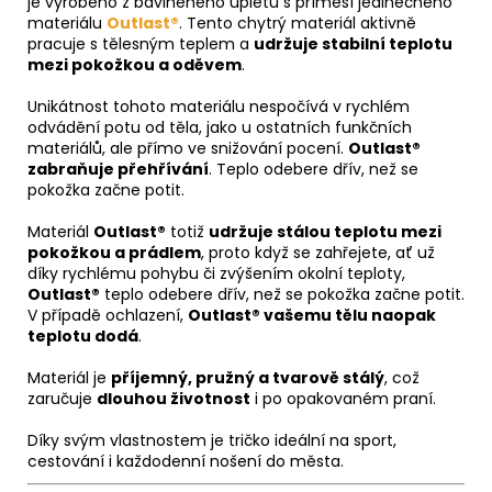
je vyrobeno z bavlněného úpletu s příměsí jedinečného
materiálu
Outlast®
. Tento chytrý materiál aktivně
pracuje s tělesným teplem a
udržuje stabilní teplotu
mezi pokožkou a oděvem
.
Unikátnost tohoto materiálu nespočívá v rychlém
odvádění potu od těla, jako u ostatních funkčních
materiálů, ale přímo ve snižování pocení.
Outlast®
zabraňuje přehřívání
. Teplo odebere dřív, než se
pokožka začne potit.
Materiál
Outlast®
totiž
udržuje stálou teplotu mezi
pokožkou a prádlem
, proto když se zahřejete, ať už
díky rychlému pohybu či zvýšením okolní teploty,
Outlast®
teplo odebere dřív, než se pokožka začne potit.
V případě ochlazení,
Outlast® vašemu tělu naopak
teplotu dodá
.
Materiál je
příjemný, pružný a tvarově stálý
, což
zaručuje
dlouhou životnost
i po opakovaném praní.
Díky svým vlastnostem je tričko ideální na sport,
cestování i každodenní nošení do města.