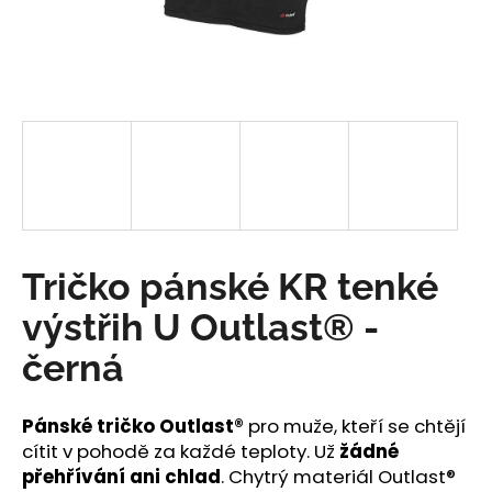
a
j
í
t
?
HLEDAT
Tričko pánské KR tenké
výstřih U Outlast® -
D
černá
o
p
o
Pánské tričko Outlast®
pro muže, kteří se chtějí
r
cítit v pohodě za každé teploty. Už
žádné
u
přehřívání ani chlad
. Chytrý materiál Outlast®