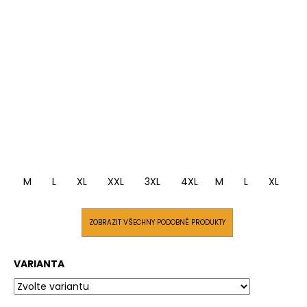
M
L
XL
XXL
3XL
4XL
M
L
XL
X
ZOBRAZIT VŠECHNY PODOBNÉ PRODUKTY
VARIANTA