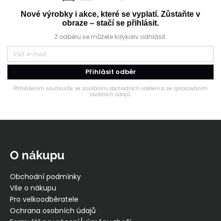
Nové výrobky i akce, které se vyplatí. Zůstaňte v
obraze – stačí se přihlásit.
Z odběru se můžete kdykoliv odhlásit.
Přihlásit odběr
Přihlášením souhlasíte se zasíláním obchodních sdělení a se zpracováním
osobních údajů.
Z
á
p
O nákupu
a
t
Obchodní podmínky
í
Vše o nákupu
Pro velkoodběratele
Ochrana osobních údajů