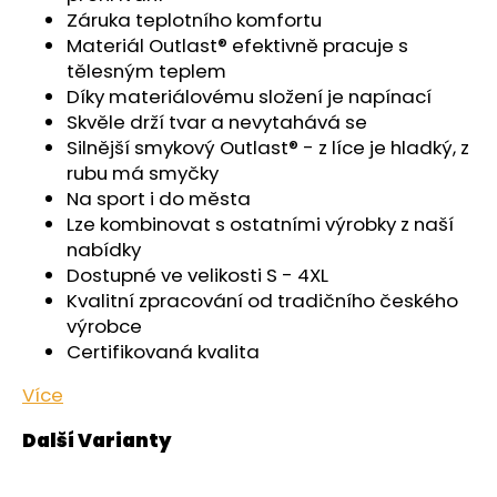
č
Záruka teplotního komfortu
u
Materiál Outlast® efektivně pracuje s
j
tělesným teplem
e
Díky materiálovému složení je napínací
m
Skvěle drží tvar a nevytahává se
e
Silnější smykový Outlast® - z líce je hladký, z
rubu má smyčky
KALHOTKY
Na sport i do města
TENKÉ
Lze kombinovat s ostatními výrobky z naší
DO
PASU
nabídky
OUTLAST®
Dostupné ve velikosti S - 4XL
-
Kvalitní zpracování od tradičního českého
ČERNÁ
výrobce
439
Certifikovaná kvalita
Kč
Více