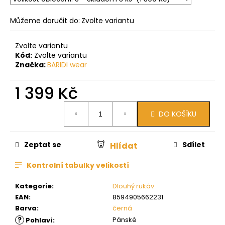
Můžeme doručit do:
Zvolte variantu
Zvolte variantu
Kód:
Zvolte variantu
Značka:
BARIDI wear
1 399 Kč
Měrná
DO KOŠÍKU
cena:
Zeptat se
Sdílet
Hlídat
Kontrolní tabulky velikostí
Kategorie
:
Dlouhý rukáv
EAN
:
8594905662231
Barva
:
černá
?
Pánské
Pohlaví
: