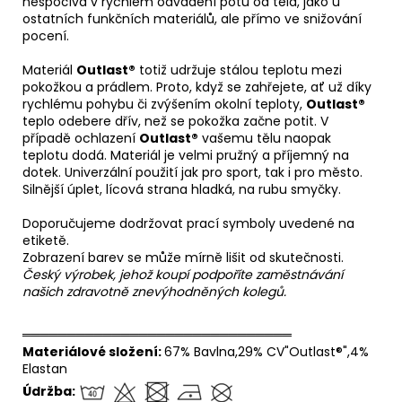
nespočívá v rychlém odvádění potu od těla, jako u
ostatních funkčních materiálů, ale přímo ve snižování
pocení.
Materiál
Outlast®
totiž udržuje stálou teplotu mezi
pokožkou a prádlem. Proto, když se zahřejete, ať už díky
rychlému pohybu či zvýšením okolní teploty,
Outlast®
teplo odebere dřív, než se pokožka začne potit. V
případě ochlazení
Outlast®
vašemu tělu naopak
teplotu dodá. Materiál je velmi pružný a příjemný na
dotek. Univerzální použití jak pro sport, tak i pro město.
Silnější úplet, lícová strana hladká, na rubu smyčky.
Doporučujeme dodržovat prací symboly uvedené na
etiketě.
Zobrazení barev se může mírně lišit od skutečnosti.
Český výrobek, jehož koupí podpoříte zaměstnávání
našich zdravotně znevýhodněných kolegů.
══════════════════════════════
Materiálové složení:
67% Bavlna,29% CV"Outlast®",4%
Elastan
Údržba: