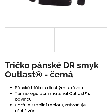
a
j
í
t
?
HLEDAT
Tričko pánské DR smyk
Outlast® - černá
D
o
Pánské tričko s dlouhým rukávem
p
Termoregulační materiál Outlast® s
o
bavlnou
r
Udržuje stabilní teplotu, zabraňuje
u
přehřívání