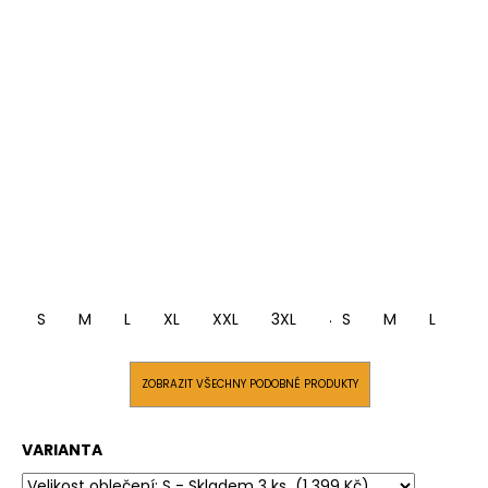
S
M
L
XL
XXL
3XL
4XL
S
M
L
XL
ZOBRAZIT VŠECHNY PODOBNÉ PRODUKTY
VARIANTA