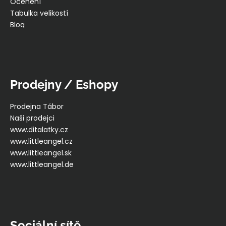
Ocenění
Tabulka velikostí
Blog
Prodejny / Eshopy
Prodejna Tábor
Naši prodejci
www.ditalatky.cz
www.littleangel.cz
www.littleangel.sk
www.littleangel.de
Sociální sítě