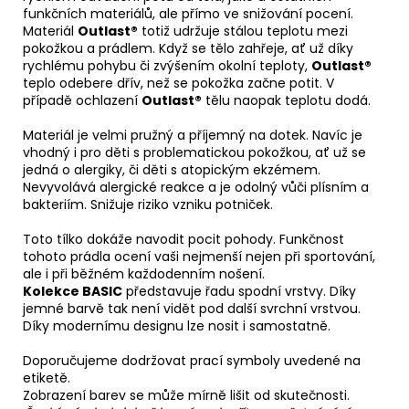
funkčních materiálů, ale přímo ve snižování pocení.
Materiál
Outlast®
totiž udržuje stálou teplotu mezi
pokožkou a prádlem. Když se tělo zahřeje, ať už díky
rychlému pohybu či zvýšením okolní teploty,
Outlast®
teplo odebere dřív, než se pokožka začne potit. V
případě ochlazení
Outlast®
tělu naopak teplotu dodá.
Materiál je velmi pružný a příjemný na dotek. Navíc je
vhodný i pro děti s problematickou pokožkou, ať už se
jedná o alergiky, či děti s atopickým ekzémem.
Nevyvolává alergické reakce a je odolný vůči plísním a
bakteriím. Snižuje riziko vzniku potniček.
Toto tílko dokáže navodit pocit pohody. Funkčnost
tohoto prádla ocení vaši nejmenší nejen při sportování,
ale i při běžném každodenním nošení.
Kolekce BASIC
představuje řadu spodní vrstvy. Díky
jemné barvě tak není vidět pod další svrchní vrstvou.
Díky modernímu designu lze nosit i samostatně.
Doporučujeme dodržovat prací symboly uvedené na
etiketě.
Zobrazení barev se může mírně lišit od skutečnosti.