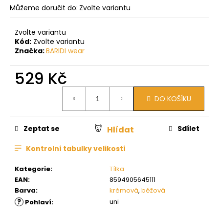
Můžeme doručit do:
Zvolte variantu
Zvolte variantu
Kód:
Zvolte variantu
Značka:
BARIDI wear
529 Kč
Měrná
DO KOŠÍKU
cena:
Zeptat se
Sdílet
Hlídat
Kontrolní tabulky velikostí
Kategorie
:
Tílka
EAN
:
8594905645111
Barva
:
krémová
,
béžová
?
uni
Pohlaví
: