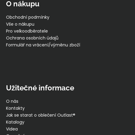
p
O nákupu
a
t
Obchodní podmínky
í
Vše o nákupu
Pro velkoodběratele
Ochrana osobních údajů
Formulář na vrácení/výměnu zboží
Užitečné informace
O nás
Kontakty
Jak se starat o oblečení Outlast®
Katalogy
Videa