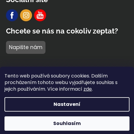
Chcete se nás na cokoliv zeptat?
Napište nám
Tento web používá soubory cookies. Dalším
procházením tohoto webu vyjadřujete souhlas s
jejich používáním. Více informací
zde
.
Nastavení
Vytvořil Shoptet Premium
Copyright 2026
BARIDI wear
®
. Všechna práva vyhrazena.
Souhlasím
Napište nám