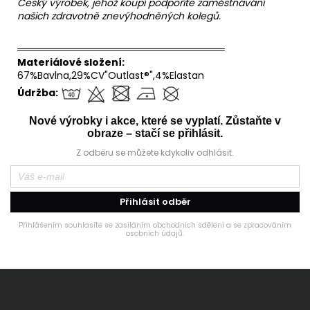
Český výrobek, jehož koupí podpoříte zaměstnávání
našich zdravotně znevýhodněných kolegů.
══════════════════════════════
Materiálové složení:
67%Bavlna,29%CV"Outlast®",4%Elastan
Údržba:
Nové výrobky i akce, které se vyplatí. Zůstaňte v
obraze – stačí se přihlásit.
Z odběru se můžete kdykoliv odhlásit.
Přihlásit odběr
Přihlášením souhlasíte se zasíláním obchodních sdělení a se zpracováním
osobních údajů.
Z
á