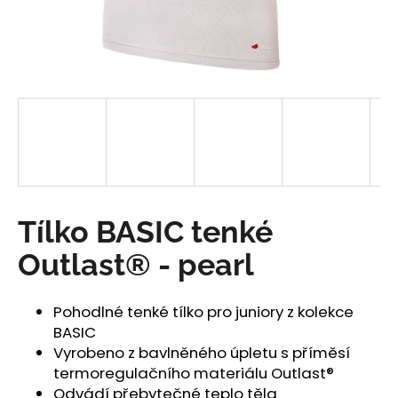
a
j
í
t
?
HLEDAT
Tílko BASIC tenké
Outlast® - pearl
D
o
Pohodlné tenké tílko pro juniory z kolekce
p
BASIC
o
Vyrobeno z bavlněného úpletu s příměsí
r
termoregulačního materiálu Outlast®
u
Odvádí přebytečné teplo těla