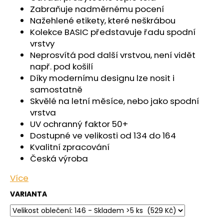
č
Zabraňuje nadměrnému pocení
u
Nažehlené etikety, které neškrábou
j
Kolekce BASIC představuje řadu spodní
e
vrstvy
m
Neprosvítá pod další vrstvou, není vidět
e
např. pod košilí
Díky modernímu designu lze nosit i
ŠORTKY
samostatně
HIGH
Skvělé na letní měsíce, nebo jako spodní
LONG
DÁMSKÉ
vrstva
TENKÉ
UV ochranný faktor 50+
OUTLAST®
Dostupné ve velikosti od 134 do 164
-
ČERNÁ
Kvalitní zpracování
Česká výroba
759
Kč
Více
VARIANTA