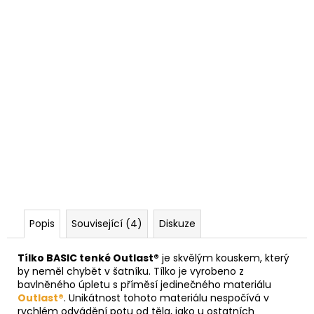
Popis
Související (4)
Diskuze
Tílko BASIC tenké Outlast®
je skvělým kouskem, který
by neměl chybět v šatníku. Tílko je vyrobeno z
bavlněného úpletu s příměsí jedinečného materiálu
Outlast®
. Unikátnost tohoto materiálu nespočívá v
rychlém odvádění potu od těla, jako u ostatních