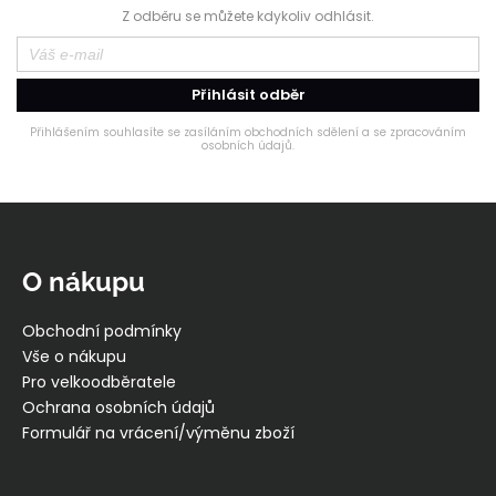
Z odběru se můžete kdykoliv odhlásit.
Přihlásit odběr
Přihlášením souhlasíte se zasíláním obchodních sdělení a se zpracováním
osobních údajů.
Z
á
p
O nákupu
a
t
Obchodní podmínky
í
Vše o nákupu
Pro velkoodběratele
Ochrana osobních údajů
Formulář na vrácení/výměnu zboží