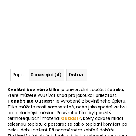
Popis
Související (4)
Diskuze
Kvalitní bavlněné tílko
je univerzální součást šatníku,
které můžete využívat snad pro jakoukoli příležitost.
Tenké tílko Outlast®
je vyrobené z bavlněného úpletu.
Tílko můžete nosit samostatně, nebo jako spodní vrstvu
pro chladnější měsíce. Při výrobě tílka byl použitý
termoregulační materiál
Outlast®
, který dokáže hlídat
tělesnou teplotu a postarat se tak o teplotní komfort po
celou dobu nošení. Při nadměrném zahřátí dokáže
Outlast®
přebytečné teplo odvést a zabránit propocení.