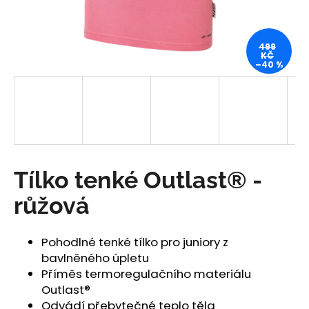
a
j
499
í
KČ
–40 %
t
?
HLEDAT
Tílko tenké Outlast® -
růžová
D
o
Pohodlné tenké tílko pro juniory z
p
bavlněného úpletu
o
Příměs termoregulačního materiálu
r
Outlast®
u
Odvádí přebytečné teplo těla