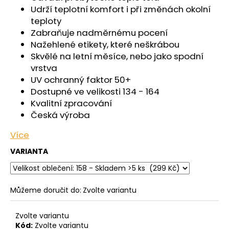
č
Udrží teplotní komfort i při změnách okolní
u
teploty
j
Zabraňuje nadměrnému pocení
e
Nažehlené etikety, které neškrábou
m
Skvělé na letní měsíce, nebo jako spodní
e
vrstva
UV ochranný faktor 50+
PONOŽKY
Dostupné ve velikosti 134 - 164
NÍZKÉ
Kvalitní zpracování
OUTLAST®
-
Česká výroba
ČERNÁ
Více
129
Kč
VARIANTA
Můžeme doručit do:
Zvolte variantu
Zvolte variantu
Kód:
Zvolte variantu