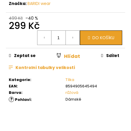
Značka:
BARIDI wear
499 Kč
–40 %
299 Kč
Měrná
DO KOŠÍKU
cena:
Zeptat se
Sdílet
Hlídat
Kontrolní tabulky velikostí
Kategorie
:
Tílka
EAN
:
8594905645494
Barva
:
růžová
?
Dámské
Pohlaví
: