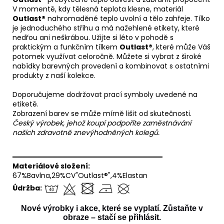
V momentě, kdy tělesná teplota klesne, materiál
Outlast®
nahromaděné teplo uvolní a tělo zahřeje. Tílko
je jednoduchého střihu a má nažehlené etikety, které
nedřou ani neškrábou. Užijte si léto v pohodě s
praktickým a funkčním tílkem
Outlast®
, které může Váš
potomek využívat celoročně. Můžete si vybrat z široké
nabídky barevných provedení a kombinovat s ostatními
produkty z naší kolekce.
Doporučujeme dodržovat prací symboly uvedené na
etiketě.
Zobrazení barev se může mírně lišit od skutečnosti.
Český výrobek, jehož koupí podpoříte zaměstnávání
našich zdravotně znevýhodněných kolegů.
══════════════════════════════
Materiálové složení:
67%Bavlna,29%CV"Outlast®",4%Elastan
Údržba:
Nové výrobky i akce, které se vyplatí. Zůstaňte v
obraze – stačí se přihlásit.