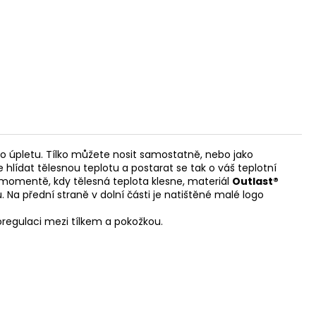
 úpletu. Tílko můžete nosit samostatně, nebo jako
e hlídat tělesnou teplotu a postarat se tak o váš teplotní
 momentě, kdy tělesná teplota klesne, materiál
Outlast®
 Na přední straně v dolní části je natištěné malé logo
regulaci mezi tílkem a pokožkou.