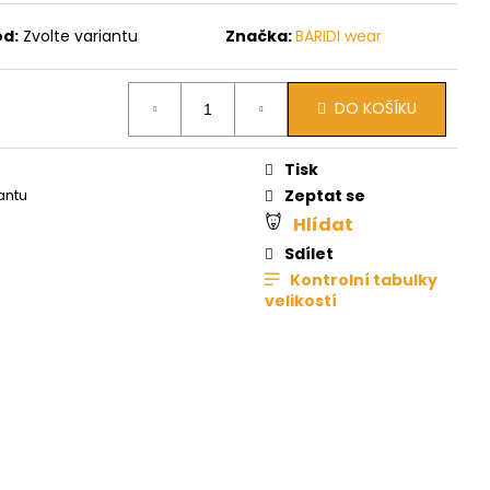
ód:
Zvolte variantu
Značka:
BARIDI wear
DO KOŠÍKU
Tisk
antu
Zeptat se
Hlídat
Sdílet
Kontrolní tabulky
velikostí