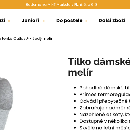
Budeme na MINT Marketu v Plzni: 5. a 6. 8.
ži
Junioři
Do postele
Další zboží
Co potřebujete najít?
 tenké Outlast® - šedý melír
HLEDAT
Tílko dámské
melír
Doporučujeme
Pohodlné dámské tíl
Příměs termoregulač
Odvádí přebytečné t
Zabraňuje nadměrn
Nažehlené etikety, k
Dostupné v několika
ŠORTKY HIGH LONG DÁMSKÉ TENKÉ
ŠORTKY HIGH L
Skvělé na letní měsí