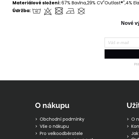
Materiálové složení:
67% Bavlna,29% CV"Outlast®",4% El
Údržba:
Nové výr
Př
Z
á
p
O nákupu
Uži
a
t
Obchodní podmínky
O n
í
Vše o nákupu
Kon
Pro velkoodběratele
Jak