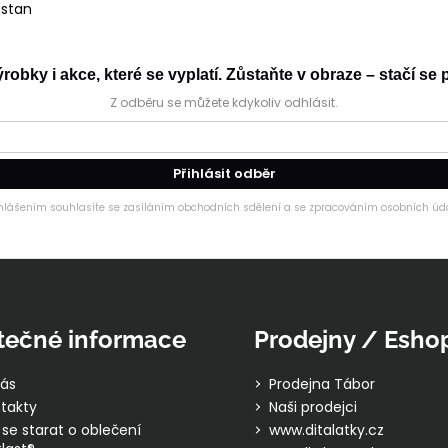
astan
obky i akce, které se vyplatí. Zůstaňte v obraze – stačí se p
Z odběru se můžete kdykoliv odhlásit.
Přihlásit odběr
ihlášením souhlasíte se zasíláním obchodních sdělení a se zpracováním osobních úda
tečné informace
Prodejny / Esho
ás
Prodejna Tábor
takty
Naši prodejci
 se starat o oblečení
www.ditalatky.cz