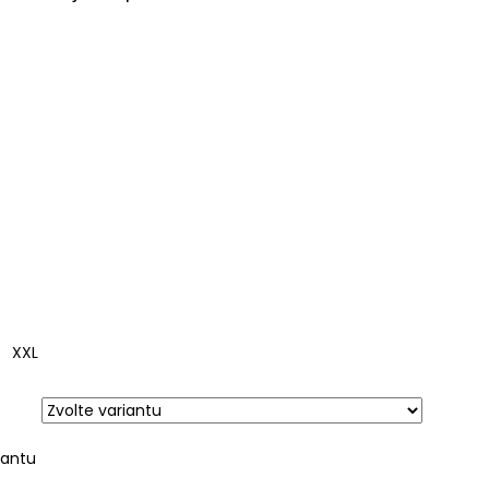
RL
XXL
iantu