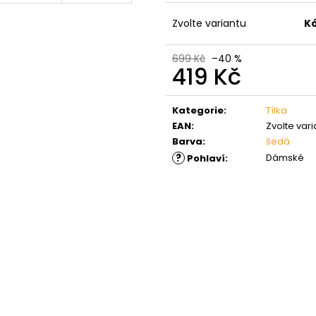
Zvolte variantu
K
699 Kč
–40 %
419 Kč
Měrná
cena:
Kategorie
:
Tílka
EAN
:
Zvolte vari
Barva
:
šedá
?
Dámské
Pohlaví
: