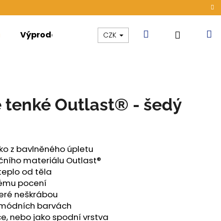
Hledat
N
Přihláše
Výprodej
Kolekce
Akce
CZK
k
 tenké Outlast® - šedý
ko z bavlněného úpletu
ního materiálu Outlast®
eplo od těla
ému pocení
teré neškrábou
 módních barvách
ONG DÁMSKÉ TENKÉ
ce, nebo jako spodní vrstva