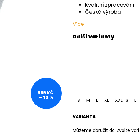
OUTLAST® - ČERNÁ
OUTLAST® - PEA
Kvalitní zpracování
759 Kč
759 Kč
Česká výroba
Více
699 KČ
–40 %
S
M
L
XL
XXL
S
L
VARIANTA
Můžeme doručit do:
Zvolte var