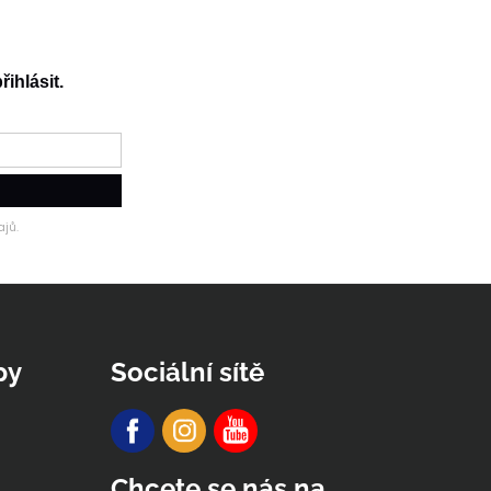
řihlásit.
jů.
py
Sociální sítě
Chcete se nás na