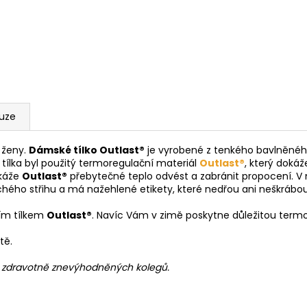
kuze
é ženy.
Dámské tílko Outlast®
je vyrobené z tenkého bavlněného
 tílka byl použitý termoregulační materiál
Outlast®
, který dokáž
okáže
Outlast®
přebytečné teplo odvést a zabránit propocení. V
hého střihu a má nažehlené etikety, které nedřou ani neškrábou.
ním tílkem
Outlast®
. Navíc Vám v zimě poskytne důležitou termo
tě.
h zdravotně znevýhodněných kolegů.