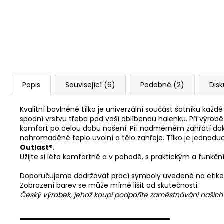
Popis
Související (6)
Podobné (2)
Dis
Kvalitní bavlněné tílko je univerzální součást šatníku každ
spodní vrstvu třeba pod vaší oblíbenou halenku. Při výrobě
komfort po celou dobu nošení. Při nadměrném zahřátí d
nahromaděné teplo uvolní a tělo zahřeje. Tílko je jednoduc
Outlast®
.
Užijte si léto komfortně a v pohodě, s praktickým a funkč
Doporučujeme dodržovat prací symboly uvedené na etike
Zobrazení barev se může mírně lišit od skutečnosti.
Český výrobek, jehož koupí podpoříte zaměstnávání našic
══════════════════════════════