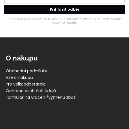
Přihlásit odběr
Přihlášením souhlasíte se zasíláním obchodních sdělení a se zpracováním
osobních údajů.
Z
á
p
O nákupu
a
t
Obchodní podmínky
í
Vše o nákupu
Pro velkoodběratele
Ochrana osobních údajů
Formulář na vrácení/výměnu zboží