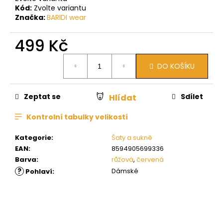
Kód:
Zvolte variantu
Značka:
BARIDI wear
499 Kč
Měrná
DO KOŠÍKU
cena:
Zeptat se
Sdílet
Hlídat
Kontrolní tabulky velikostí
Kategorie
:
Šaty a sukně
EAN
:
8594905699336
Barva
:
růžová
,
červená
?
Dámské
Pohlaví
: