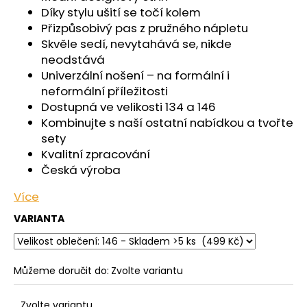
č
Díky stylu ušití se točí kolem
u
Přizpůsobivý pas z pružného nápletu
j
Skvěle sedí, nevytahává se, nikde
e
neodstává
m
Univerzální nošení – na formální i
e
neformální příležitosti
Dostupná ve velikosti 134 a 146
PONOŽKY
Kombinujte s naší ostatní nabídkou a tvořte
NÍZKÉ
sety
OUTLAST®
-
Kvalitní zpracování
ČERNÁ
Česká výroba
129
Kč
Více
VARIANTA
Můžeme doručit do:
Zvolte variantu
Zvolte variantu