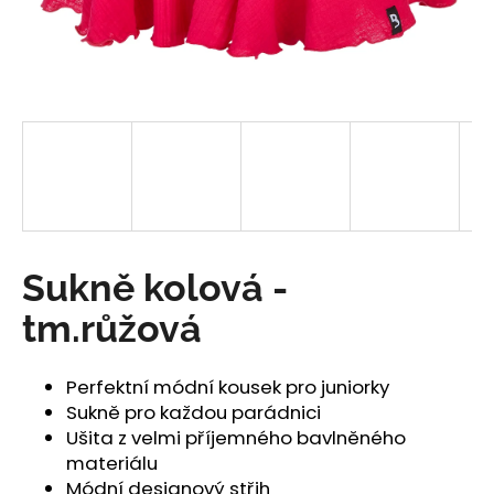
a
j
í
t
?
HLEDAT
Sukně kolová -
tm.růžová
D
o
Perfektní módní kousek pro juniorky
p
Sukně pro každou parádnici
o
Ušita z velmi příjemného bavlněného
r
materiálu
u
Módní designový střih