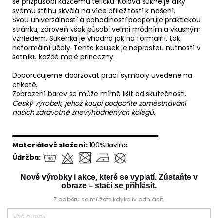
se přizpůsobí každému tělíčku. Kolová sukně je díky
svému střihu skvělá na více příležitostí k nošení.
Svou univerzálností a pohodlností podporuje praktickou
stránku, zároveň však působí velmi módním a vkusným
vzhledem. Sukénka je vhodná jak na formální, tak
neformální účely. Tento kousek je naprostou nutností v
šatníku každé malé princezny.
Doporučujeme dodržovat prací symboly uvedené na
etiketě.
Zobrazení barev se může mírně lišit od skutečnosti.
Český výrobek, jehož koupí podpoříte zaměstnávání
našich zdravotně znevýhodněných kolegů.
══════════════════════════════
Materiálové složení:
100%Bavlna
Údržba:
Nové výrobky i akce, které se vyplatí. Zůstaňte v
obraze – stačí se přihlásit.
Z odběru se můžete kdykoliv odhlásit.