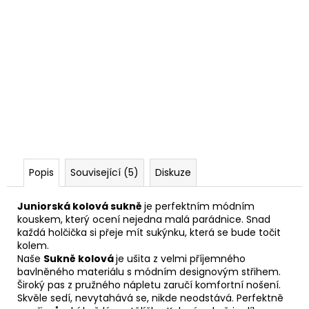
Popis
Související (5)
Diskuze
Juniorská kolová sukně
je perfektním módním
kouskem, který ocení nejedna malá parádnice. Snad
každá holčička si přeje mít sukýnku, která se bude točit
kolem.
Naše
Sukně kolová
je ušita z velmi příjemného
bavlněného materiálu s módním designovým střihem.
Široký pas z pružného nápletu zaručí komfortní nošení.
Skvěle sedí, nevytahává se, nikde neodstává. Perfektně