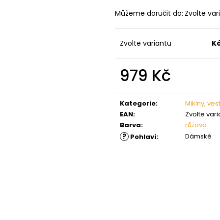
Můžeme doručit do:
Zvolte var
Zvolte variantu
K
979 Kč
Měrná
cena:
Kategorie
:
Mikiny, ves
EAN
:
Zvolte vari
Barva
:
růžová
?
Dámské
Pohlaví
: