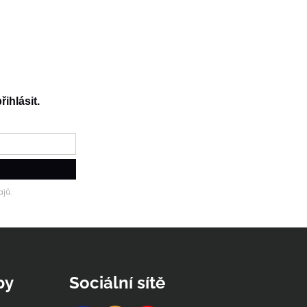
řihlásit.
jů.
py
Sociální sítě