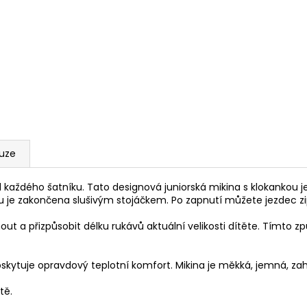
kuze
ad každého šatníku. Tato designová juniorská mikina s klokankou 
ku je zakončena slušivým stojáčkem. Po zapnutí můžete jezdec zip
t a přizpůsobit délku rukávů aktuální velikosti dítěte. Tímto zp
skytuje opravdový teplotní komfort. Mikina je měkká, jemná, zah
tě.