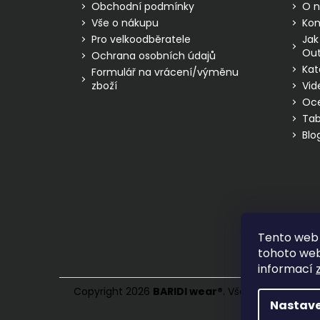
Obchodní podmínky
O n
í
Vše o nákupu
Kon
Pro velkoodběratele
Jak
Out
Ochrana osobních údajů
Kat
Formulář na vrácení/výměnu
zboží
Vid
Oc
Tab
Blo
Tento web 
tohoto webu
informací
Copyright 2026
BARIDI wear
®
. Všechna práva vy
Nastave