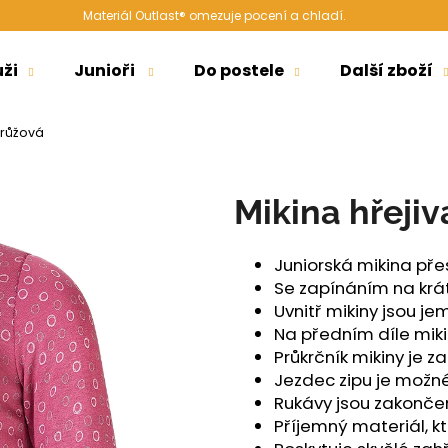
Materiál Outlast® omezuje pocení a chladí.
ži
Junioři
Do postele
Další zboží
Co potřebujete najít?
 růžová
HLEDAT
Mikina hřejiv
Juniorská mikina pře
Doporučujeme
Se zapínáním na krát
Uvnitř mikiny jsou j
Na předním díle miki
Průkrčník mikiny je
Jezdec zipu je možné
Rukávy jsou zakončen
Příjemný materiál, k
ŠORTKY HIGH LONG DÁMSKÉ TENKÉ
ŠORTKY HIGH D