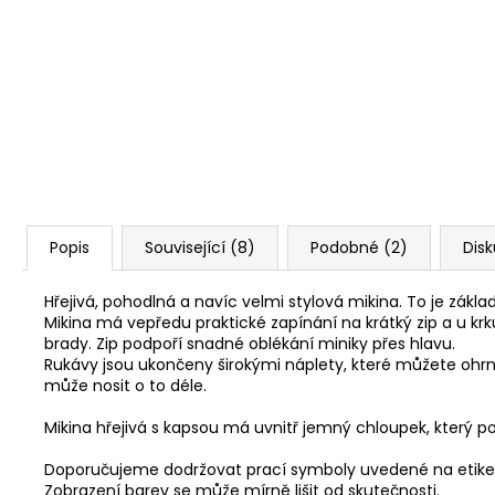
Popis
Související (8)
Podobné (2)
Dis
Hřejivá, pohodlná a navíc velmi stylová mikina. To je zákl
Mikina má vepředu praktické zapínání na krátký zip a u kr
brady. Zip podpoří snadné oblékání miniky přes hlavu.
Rukávy jsou ukončeny širokými náplety, které můžete ohrnou
může nosit o to déle.
Mikina hřejivá s kapsou má uvnitř jemný chloupek, který po
Doporučujeme dodržovat prací symboly uvedené na etike
Zobrazení barev se může mírně lišit od skutečnosti.