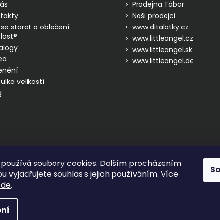
ás
Prodejna Tábor
takty
Naši prodejci
 se starat o oblečení
www.ditalatky.cz
last®
www.littleangel.cz
alogy
www.littleangel.sk
ea
www.littleangel.de
enění
ulka velikostí
g
používá soubory cookies. Dalším procházením
S
 vyjadřujete souhlas s jejich používáním. Více
zde
.
hrazena.
ní