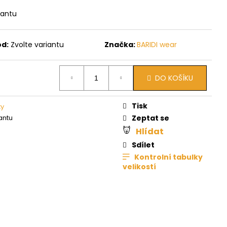
iantu
ód:
Zvolte variantu
Značka:
BARIDI wear
DO KOŠÍKU
Tisk
ty
antu
Zeptat se
Hlídat
Sdílet
Kontrolní tabulky
velikostí