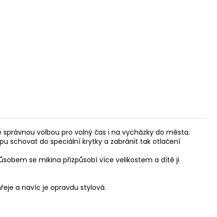
je správnou volbou pro volný čas i na vycházky do města.
u schovat do speciální krytky a zabránit tak otlačení
ůsobem se mikina přizpůsobí více velikostem a dítě ji
řeje a navíc je opravdu stylová.