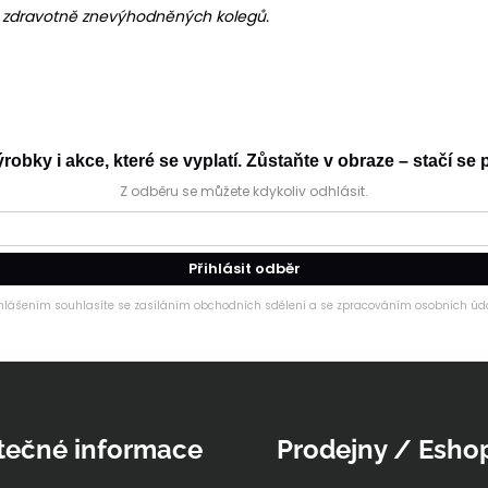
h zdravotně znevýhodněných kolegů.
obky i akce, které se vyplatí. Zůstaňte v obraze – stačí se p
Z odběru se můžete kdykoliv odhlásit.
Přihlásit odběr
ihlášením souhlasíte se zasíláním obchodních sdělení a se zpracováním osobních úda
tečné informace
Prodejny / Esho