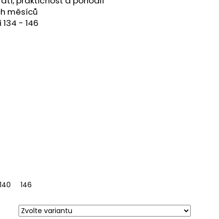
átí, praktičnost a pohodlí
h měsíců
 134 - 146
140
146