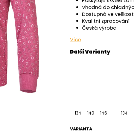
Poskytuje skvělé zahř
OUTLAST® - ČERNÁ
- ČERNÁ
Vhodná do chladnýc
759 Kč
599 Kč
Dostupná ve velikosti
Kvalitní zpracování
Česká výroba
Více
134
140
146
134
VARIANTA