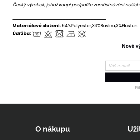
Český výrobek, jehož koupí podpoříte zaměstnávání našic
══════════════════════════════
Materiálové složení:
64%Polyester,33%Bavlna,3%Elastan
Údržba:
Nové výr
Př
Z
á
p
O nákupu
Uži
a
t