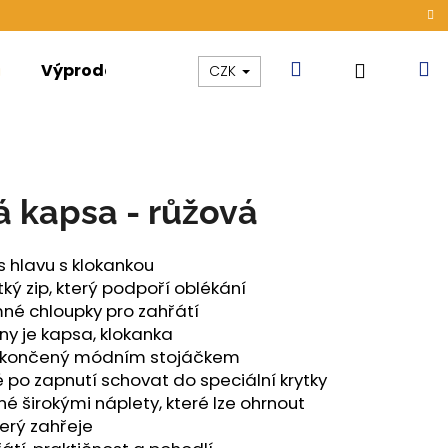
Hledat
N
Přihláše
Výprodej
Kolekce
Akce
CZK
k
á kapsa - růžová
s hlavu s klokankou
ký zip, který podpoří oblékání
emné chloupky pro zahřátí
ny je kapsa, klokanka
 zakončený módním stojáčkem
 po zapnutí schovat do speciální krytky
é širokými náplety, které lze ohrnout
terý zahřeje
ÁMSKÉ TENKÉ OUTLAST®