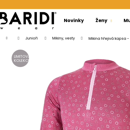
K
Přejít
na
o
obsah
Zpět
Zpět
š
Novinky
Ženy
Mu
do
do
í
obchodu
obchodu
k
Domů
Junioři
Mikiny, vesty
Mikina hřejivá kapsa -
LIMITOVANÁ
KOLEKCE
PONOŽKY NÍZKÉ OUTLAST® - ČERNÁ