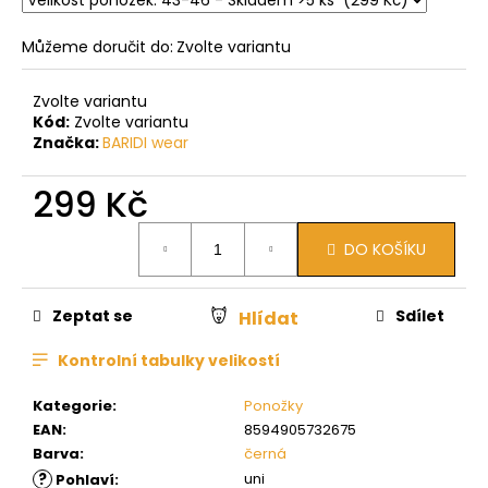
Můžeme doručit do:
Zvolte variantu
Zvolte variantu
Kód:
Zvolte variantu
Značka:
BARIDI wear
299 Kč
Měrná
DO KOŠÍKU
cena:
Zeptat se
Sdílet
Hlídat
Kontrolní tabulky velikostí
Kategorie
:
Ponožky
EAN
:
8594905732675
Barva
:
černá
?
uni
Pohlaví
: