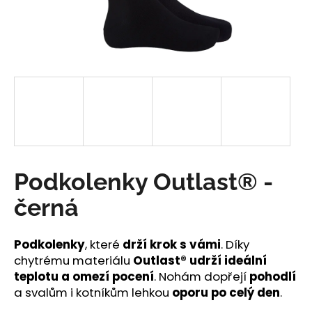
a
j
í
t
?
HLEDAT
Podkolenky Outlast® -
černá
D
o
Podkolenky
, které
drží krok s vámi
. Díky
p
chytrému materiálu
Outlast®
udrží ideální
o
teplotu a omezí pocení
. Nohám dopřejí
pohodlí
r
a svalům i kotníkům lehkou
oporu po celý den
.
u