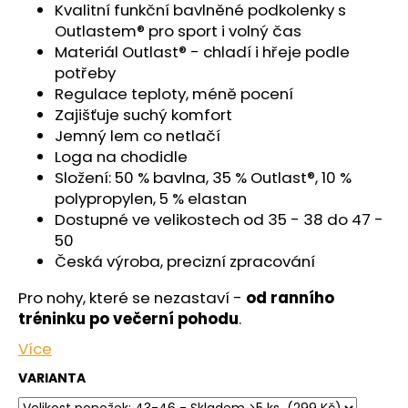
č
Kvalitní funkční bavlněné podkolenky s
u
Outlastem® pro sport i volný čas
j
Materiál Outlast® - chladí i hřeje podle
e
potřeby
m
Regulace teploty, méně pocení
e
Zajišťuje suchý komfort
Jemný lem co netlačí
ŠORTKY
Loga na chodidle
HIGH
Složení: 50 % bavlna, 35 % Outlast®, 10 %
DÁMSKÉ
polypropylen, 5 % elastan
TENKÉ
OUTLAST®
Dostupné ve velikostech od 35 - 38 do 47 -
-
50
ČERNÁ
Česká výroba, precizní zpracování
599
Kč
Pro nohy, které se nezastaví -
od ranního
tréninku po večerní pohodu
.
Více
VARIANTA