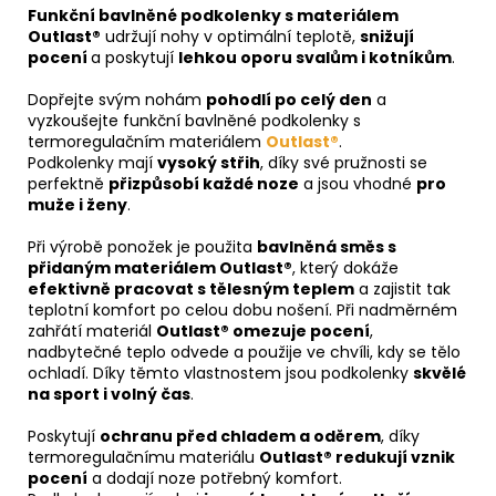
Funkční bavlněné podkolenky s materiálem
Outlast®
udržují nohy v optimální teplotě,
snižují
pocení
a poskytují
lehkou oporu svalům i kotníkům
.
Dopřejte svým nohám
pohodlí po celý den
a
vyzkoušejte funkční bavlněné podkolenky s
termoregulačním materiálem
Outlast®
.
Podkolenky mají
vysoký střih
, díky své pružnosti se
perfektně
přizpůsobí každé noze
a jsou vhodné
pro
muže i ženy
.
Při výrobě ponožek je použita
bavlněná směs s
přidaným materiálem Outlast®
, který dokáže
efektivně pracovat s tělesným teplem
a zajistit tak
teplotní komfort po celou dobu nošení. Při nadměrném
zahřátí materiál
Outlast® omezuje pocení
,
nadbytečné teplo odvede a použije ve chvíli, kdy se tělo
ochladí. Díky těmto vlastnostem jsou podkolenky
skvělé
na sport i volný čas
.
Poskytují
ochranu před chladem a oděrem
, díky
termoregulačnímu materiálu
Outlast® redukují vznik
pocení
a dodají noze potřebný komfort.