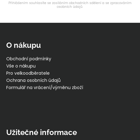
Přihlášením souhlasíte se zasíláním obchodních sdělení a se zpracováním
osobních údajů.
Z
á
p
O nákupu
a
t
Obchodní podmínky
í
Vše o nákupu
Pro velkoodběratele
Ochrana osobních údajů
Formulář na vrácení/výměnu zboží
Užitečné informace