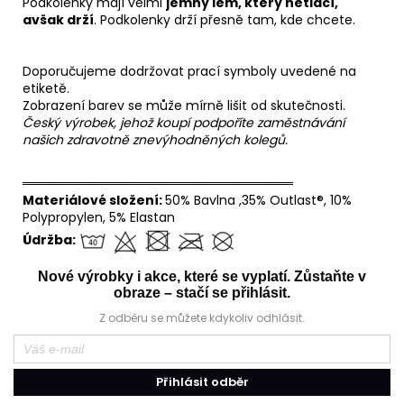
Podkolenky mají velmi
jemný lem, který netlačí,
avšak drží
. Podkolenky drží přesně tam, kde chcete.
Doporučujeme dodržovat prací symboly uvedené na
etiketě.
Zobrazení barev se může mírně lišit od skutečnosti.
Český výrobek, jehož koupí podpoříte zaměstnávání
našich zdravotně znevýhodněných kolegů.
══════════════════════════════
Materiálové složení:
50% Bavlna ,35% Outlast®, 10%
Polypropylen, 5% Elastan
Údržba:
Nové výrobky i akce, které se vyplatí. Zůstaňte v
obraze – stačí se přihlásit.
Z odběru se můžete kdykoliv odhlásit.
Přihlásit odběr