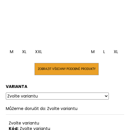
M
XL
XXL
M
L
XL
X
ZOBRAZIT VŠECHNY PODOBNÉ PRODUKTY
VARIANTA
Můžeme doručit do:
Zvolte variantu
Zvolte variantu
Kód:
Zvolte variantu