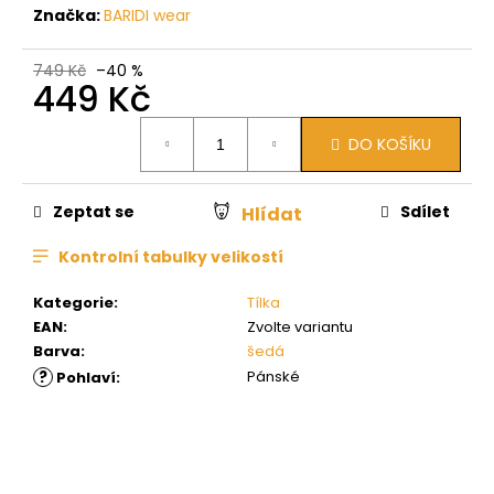
Značka:
BARIDI wear
749 Kč
–40 %
449 Kč
Měrná
DO KOŠÍKU
cena:
Zeptat se
Sdílet
Hlídat
Kontrolní tabulky velikostí
Kategorie
:
Tílka
EAN
:
Zvolte variantu
Barva
:
šedá
?
Pánské
Pohlaví
: