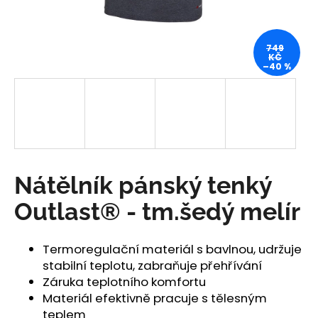
a
j
749
í
KČ
–40 %
t
?
HLEDAT
Nátělník pánský tenký
Outlast® - tm.šedý melír
D
o
Termoregulační materiál s bavlnou, udržuje
p
stabilní teplotu, zabraňuje přehřívání
o
Záruka teplotního komfortu
r
Materiál efektivně pracuje s tělesným
u
teplem