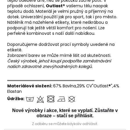
teplo odebere dřív, než se pokožka začne potit. V
případě ochlazení,
Outlast®
vašemu tělu naopak
teplotu dodá. Materiál je velmi pružný a příjemný na
dotek. Univerzální použití jak pro sport, tak i pro město.
Nátělník má nažehlené etikety, které neškrábou a
podporují tak ještě větší komfort pro nošení. Lze
perfekně kombinovat s naší další nabídkou.
Doporučujeme dodržovat prací symboly uvedené na
etiketě.
Zobrazení barev se může mírně lišit od skutečnosti.
Český výrobek, jehož koupí podpoříte zaměstnávání
našich zdravotně znevýhodněných kolegů.
══════════════════════════════
Materiálové složení:
67% Bavlna,29% CV"Outlast®",4%
Elastan
Údržba:
Nové výrobky i akce, které se vyplatí. Zůstaňte v
obraze – stačí se přihlásit.
Z odběru se můžete kdykoliv odhlásit.