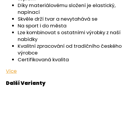
č
Díky materiálovému složení je elastický,
u
napínací
j
Skvěle drží tvar a nevytahává se
e
Na sport i do města
m
Lze kombinovat s ostatními výrobky z naší
e
nabídky
Kvalitní zpracování od tradičního českého
ŠORTKY
výrobce
HIGH
Certifikovaná kvalita
DÁMSKÉ
TENKÉ
OUTLAST®
Více
-
ČERNÁ
599
Kč