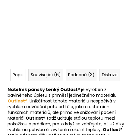
Popis
Související (6)
Podobné (3)
Diskuze
Nátělník pánský tenký Outlast®
je vyroben z
bavlněného úpletu s příměsí jedinečného materiálu
Outlast®
. Unikátnost tohoto materiálu nespočívá v
rychlém odvádění potu od těla, jako u ostatních
funkčních materiálů, ale přímo ve snižování pocení.
Materiál
Outlast®
totiž udržuje stálou teplotu mezi
pokožkou a prádlem, proto když se zahřejete, ať už díky
rychlému pohybu či zvýšením okolní teploty,
Outlast®