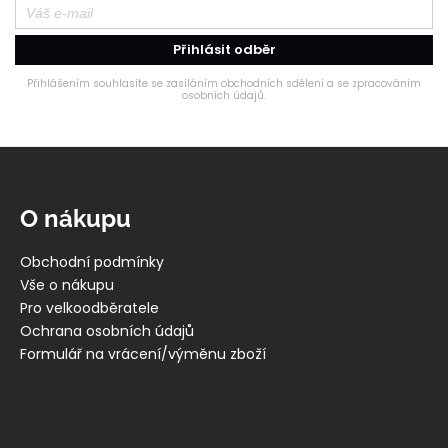
Přihlásit odběr
Přihlášením souhlasíte se zasíláním obchodních sdělení a se zpracováním
osobních údajů.
Z
á
p
O nákupu
a
t
Obchodní podmínky
í
Vše o nákupu
Pro velkoodběratele
Ochrana osobních údajů
Formulář na vrácení/výměnu zboží