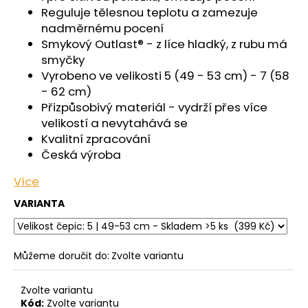
č
Reguluje tělesnou teplotu a zamezuje
u
nadměrnému pocení
j
Smykový Outlast® - z líce hladký, z rubu má
e
smyčky
m
Vyrobeno ve velikosti 5 (49 - 53 cm) - 7 (58
e
- 62 cm)
Přizpůsobivý materiál - vydrží přes více
ŠORTKY
velikostí a nevytahává se
HIGH
Kvalitní zpracování
DÁMSKÉ
TENKÉ
Česká výroba
OUTLAST®
-
Více
ČERNÁ
VARIANTA
599
Kč
Můžeme doručit do:
Zvolte variantu
Zvolte variantu
Kód:
Zvolte variantu