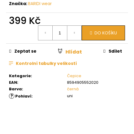
Značka:
BARIDI wear
399 Kč
Měrná
DO KOŠÍKU
cena:
Zeptat se
Sdílet
Hlídat
Kontrolní tabulky velikostí
Kategorie
:
Čepice
EAN
:
8594905552020
Barva
:
černá
?
uni
Pohlaví
: