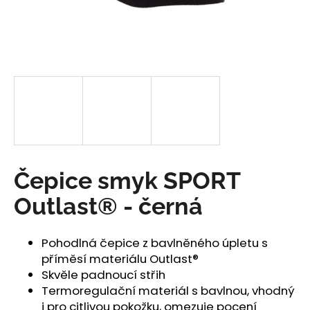
a
j
í
t
?
HLEDAT
Čepice smyk SPORT
Outlast® - černá
D
o
Pohodlná čepice z bavlněného úpletu s
p
příměsí materiálu Outlast®
o
Skvěle padnoucí střih
r
Termoregulační materiál s bavlnou, vhodný
u
i pro citlivou pokožku, omezuje pocení