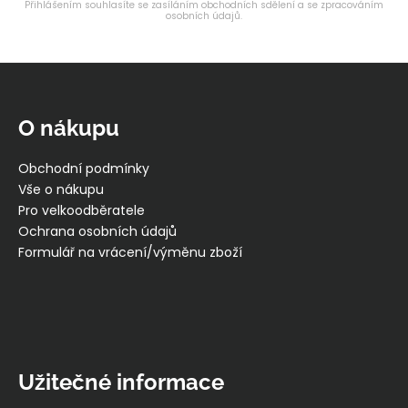
Přihlášením souhlasíte se zasíláním obchodních sdělení a se zpracováním
osobních údajů.
Z
á
p
O nákupu
a
t
Obchodní podmínky
í
Vše o nákupu
Pro velkoodběratele
Ochrana osobních údajů
Formulář na vrácení/výměnu zboží
Užitečné informace