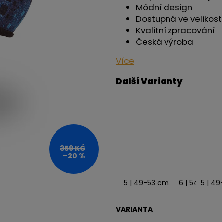
OUTLAST® - ČERNÁ
OUTLAST® - PEA
Módní design
759 Kč
759 Kč
Dostupná ve velikost
Kvalitní zpracování
Česká výroba
Více
359 KČ
–20 %
5 | 49-53 cm
6 | 54-57 c
5 | 4
VARIANTA