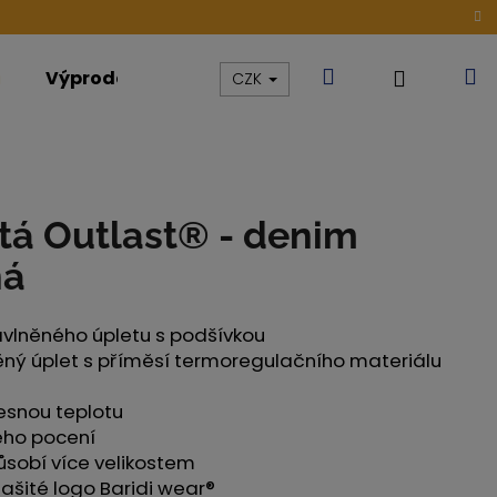
Hledat
N
Přihláše
Výprodej
Kolekce
Akce
CZK
k
tá Outlast® - denim
ná
vlněného úpletu s podšívkou
ěný úplet s příměsí termoregulačního materiálu
lesnou teplotu
ho pocení
působí více velikostem
ONG DÁMSKÉ TENKÉ
našité logo Baridi wear®