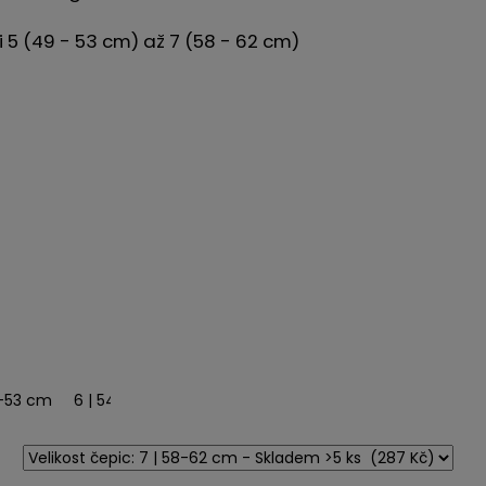
RL
i 5 (49 - 53 cm) až 7 (58 - 62 cm)
m
9-53 cm
7 | 58-62 cm
6 | 54-57 cm