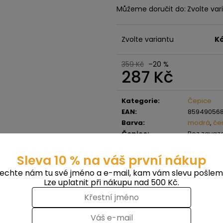
Můžeme doručit do:
Zvolte var
Zvolte variantu
K
359 Kč
–20 %
287 Kč
Měrná
cena:
Kategorie
:
Čepice
EAN
:
859490568
Barva
:
modrá
,
če
Čepice
:
Bez zavaz
?
Pánské
Pohlaví
:
Sleva 10 % na váš první nákup
echte nám tu své jméno a e-mail, kam vám slevu pošlem
Lze uplatnit při nákupu nad 500 Kč.