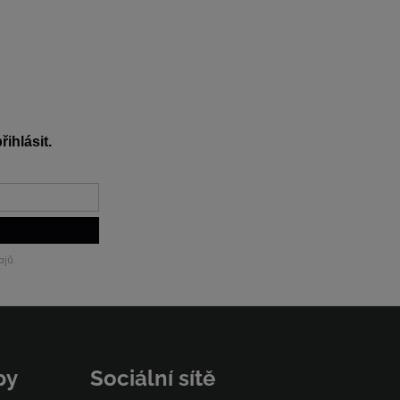
řihlásit.
jů.
py
Sociální sítě