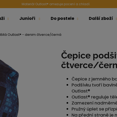
Materiál Outlast® omezuje pocení a chladí.
ži
Junioři
Do postele
Další zboží
Co potřebujete najít?
šitá Outlast® - denim čtverce/černá
HLEDAT
Čepice podši
čtverce/čer
Doporučujeme
Čepice z jemného ba
Podšívku tvoří bavln
Outlast®
Outlast® reguluje tě
Zamezení nadměrné
Pružný úplet se přiz
ŠORTKY HIGH LONG DÁMSKÉ TENKÉ
ŠORTKY HIGH L
Na přední straně je 