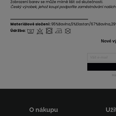
Zobrazení barev se může mírně lišit od skutečnosti.
Český výrobek, jehož koupí podpoříte zaměstnávání našic
══════════════════════════════
Materiálové složení:
95%Bavlna,5%Elastan/67%Bavlna,29
Údržba:
Nové výr
Př
Z
á
p
O nákupu
Uži
a