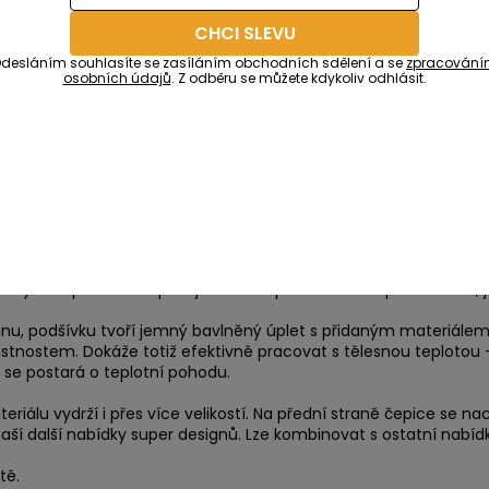
CHCI SLEVU
desláním souhlasíte se zasíláním obchodních sdělení a se
zpracován
osobních údajů
. Z odběru se můžete kdykoliv odhlásit.
kuze
beným doplňkem. Čepice je vhodná především do podzimních, j
astanu, podšívku tvoří jemný bavlněný úplet s přidaným materiále
astnostem. Dokáže totiž efektivně pracovat s tělesnou teplotou 
 se postará o teplotní pohodu.
álu vydrží i přes více velikostí. Na přední straně čepice se nac
aší další nabídky super designů. Lze kombinovat s ostatní nabídko
tě.