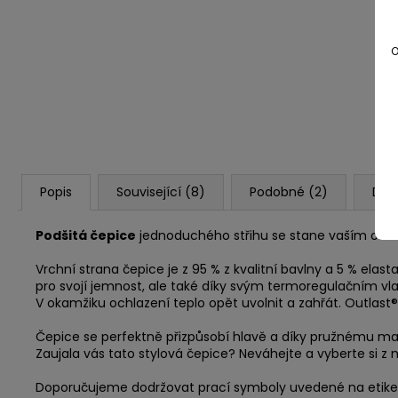
O
Popis
Související (8)
Podobné (2)
Dis
Podšitá čepice
jednoduchého střihu se stane vaším oblí
Vrchní strana čepice je z 95 % z kvalitní bavlny a 5 % el
pro svojí jemnost, ale také díky svým termoregulačním vl
V okamžiku ochlazení teplo opět uvolnit a zahřát. Outlast®
Čepice se perfektně přizpůsobí hlavě a díky pružnému materi
Zaujala vás tato stylová čepice? Neváhejte a vyberte si z n
Doporučujeme dodržovat prací symboly uvedené na etike