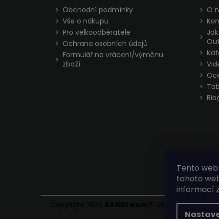
t
Obchodní podmínky
O n
í
Vše o nákupu
Kon
Pro velkoodběratele
Jak
Out
Ochrana osobních údajů
Kat
Formulář na vrácení/výměnu
zboží
Vid
Oc
Tab
Blo
Tento web 
tohoto webu
informací
Copyright 2026
BARIDI wear
®
. Všechna práva vy
Nastave