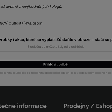
h zdravotně znevýhodněných kolegů.
%CV"Outlast®"4%Elastan
obky i akce, které se vyplatí. Zůstaňte v obraze – stačí se p
Z odběru se můžete kdykoliv odhlásit.
Přihlásit odběr
ihlášením souhlasíte se zasíláním obchodních sdělení a se zpracováním osobních úda
tečné informace
Prodejny / Esho