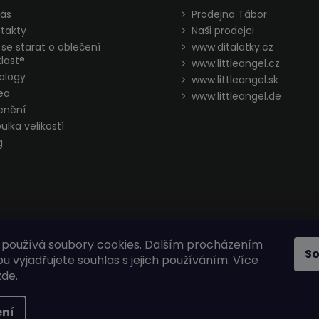
ás
Prodejna Tábor
takty
Naši prodejci
 se starat o oblečení
www.ditalatky.cz
last®
www.littleangel.cz
alogy
www.littleangel.sk
ea
www.littleangel.de
enění
ulka velikostí
g
používá soubory cookies. Dalším procházením
S
 vyjadřujete souhlas s jejich používáním. Více
zde
.
hrazena.
ní