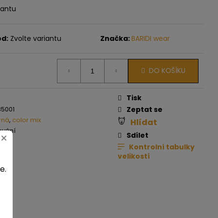
iantu
ód:
Zvolte variantu
Značka:
BARIDI wear
DO KOŠÍKU
Tisk
5001
Zeptat se
rná
,
color mix
Hlídat
ování
×
Sdílet
Kontrolní tabulky
velikostí
e.