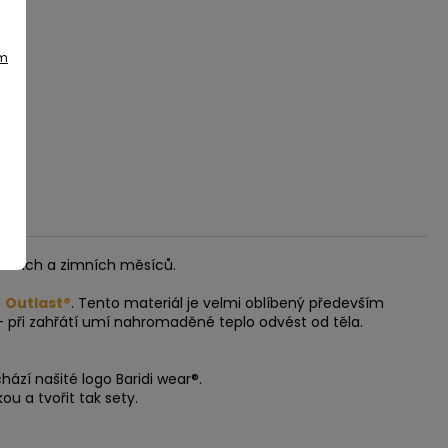
ím
arních a zimních měsíců.
m
Outlast®
. Tento materiál je velmi oblíbený především
- při zahřátí umí nahromaděné teplo odvést od těla.
hází našité logo Baridi wear®.
u a tvořit tak sety.