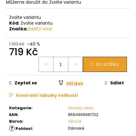
Můžeme doručit do:
Zvolte variantu
Zvolte variantu
Kód:
Zvolte variantu
Značka:
BARIDI wear
1 199 Kč
–40 %
719 Kč
Měrná
DO KOŠÍKU
cena:
Zeptat se
Sdílet
Hlídat
Kontrolní tabulky velikostí
Kategorie
:
Dlouhý rukáv
EAN
:
8594905661722
Barva
:
růžová
?
Dámské
Pohlaví
: