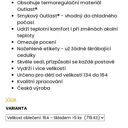
č
Obsahuje termoregulační materiál
u
Outlast®
j
Smykový Outlast® - vhodný do chladného
e
počasí
m
Udrží teplotní komfort i při změnách okolní
e
teploty
Omezuje pocení
Nažehlené etikety - už žádné škrábající
ŠORTKY
HIGH
cedulky
DÁMSKÉ
Skvěle sedí, přizpůsobí se každé postavě
TENKÉ
Vydrží i více velikostí
OUTLAST®
-
Určeno pro děti od velikosti 134 do 164
ČERNÁ
Kvalitní zpracování
599
Česká výroba
Kč
Více
VARIANTA