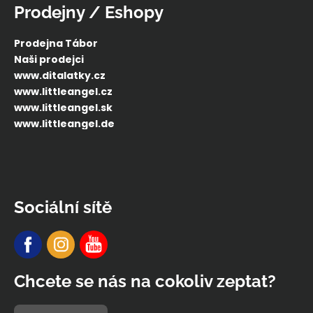
Prodejny / Eshopy
Prodejna Tábor
Naši prodejci
www.ditalatky.cz
www.littleangel.cz
www.littleangel.sk
www.littleangel.de
Sociální sítě
Chcete se nás na cokoliv zeptat?