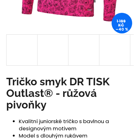
a
j
1 199
í
KČ
–40 %
t
?
HLEDAT
Tričko smyk DR TISK
Outlast® - růžová
D
pivoňky
o
p
o
Kvalitní juniorské tričko s bavlnou a
r
designovým motivem
u
Model s dlouhým rukávem