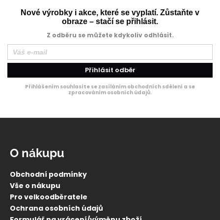
Nové výrobky i akce, které se vyplatí. Zůstaňte v
obraze – stačí se přihlásit.
Z odběru se můžete kdykoliv odhlásit.
Přihlásit odběr
Přihlášením souhlasíte se zasíláním obchodních sdělení a se
zpracováním osobních údajů.
Z
á
p
O nákupu
a
t
Obchodní podmínky
í
Vše o nákupu
Pro velkoodběratele
Ochrana osobních údajů
Formulář na vrácení/výměnu zboží