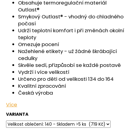
č
Obsahuje termoregulační materiál
u
Outlast®
j
Smykový Outlast® - vhodný do chladného
e
počasí
m
Udrží teplotní komfort i při změnách okolní
e
teploty
Omezuje pocení
Nažehlené etikety - už žádné škrábající
KALHOTKY
TENKÉ
cedulky
DO
Skvěle sedí, přizpůsobí se každé postavě
PASU
Vydrží i více velikostí
OUTLAST®
-
Určeno pro děti od velikosti 134 do 164
ČERNÁ
Kvalitní zpracování
439
Česká výroba
Kč
Více
VARIANTA