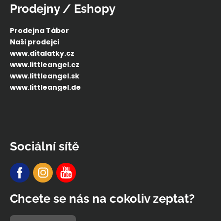
Prodejny / Eshopy
Prodejna Tábor
Naši prodejci
www.ditalatky.cz
www.littleangel.cz
www.littleangel.sk
www.littleangel.de
Sociální sítě
Chcete se nás na cokoliv zeptat?