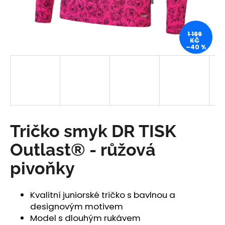
a
j
1 199
í
KČ
–40 %
t
?
HLEDAT
Tričko smyk DR TISK
Outlast® - růžová
D
pivoňky
o
p
o
Kvalitní juniorské tričko s bavlnou a
r
designovým motivem
u
Model s dlouhým rukávem