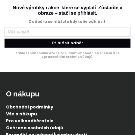
Nové výrobky i akce, které se vyplatí. Zůstaňte v
obraze – stačí se přihlásit.
Z odběru se můžete kdykoliv odhlásit.
Přihlásit odběr
Přihlášením souhlasíte se zasíláním obchodních sdělení a se
zpracováním osobních údajů.
Z
á
p
O nákupu
a
t
Obchodní podmínky
í
Vše o nákupu
Pro velkoodběratele
Ochrana osobních údajů
Formulář na vrácení/výměnu zboží