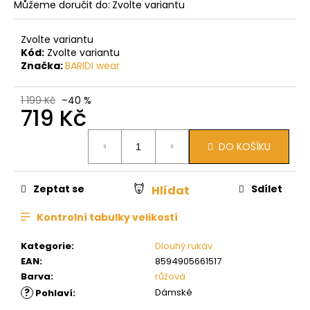
Můžeme doručit do:
Zvolte variantu
Zvolte variantu
Kód:
Zvolte variantu
Značka:
BARIDI wear
1 199 Kč
–40 %
719 Kč
Měrná
DO KOŠÍKU
cena:
Zeptat se
Sdílet
Hlídat
Kontrolní tabulky velikostí
Kategorie
:
Dlouhý rukáv
EAN
:
8594905661517
Barva
:
růžová
?
Dámské
Pohlaví
: