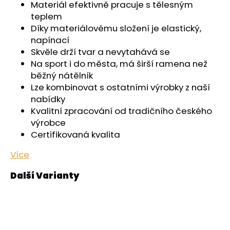
č
Materiál efektivně pracuje s tělesným
u
teplem
j
Díky materiálovému složení je elastický,
e
napínací
m
Skvěle drží tvar a nevytahává se
e
Na sport i do města, má širší ramena než
běžný nátělník
Lze kombinovat s ostatními výrobky z naší
PONOŽKY
NÍZKÉ
nabídky
OUTLAST®
Kvalitní zpracování od tradičního českého
-
výrobce
ČERNÁ
Certifikovaná kvalita
129
Kč
Více