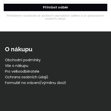
Přihlásit odběr
Přihlášením souhlasíte se zasíláním obchodních sdělení a se zpracováním
osobních údajů.
Z
á
p
O nákupu
a
t
Obchodní podmínky
í
Vše o nákupu
Pro velkoodběratele
Ochrana osobních údajů
Formulář na vrácení/výměnu zboží