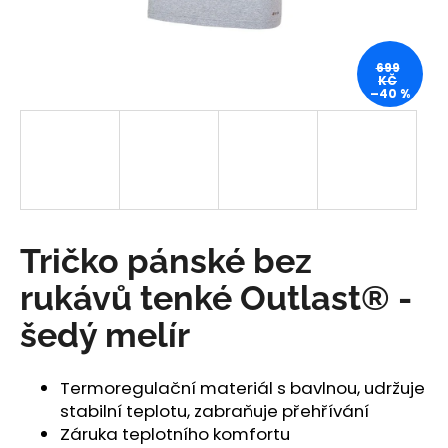
a
j
699
í
KČ
–40 %
t
?
HLEDAT
Tričko pánské bez
rukávů tenké Outlast® -
D
šedý melír
o
p
o
Termoregulační materiál s bavlnou, udržuje
r
stabilní teplotu, zabraňuje přehřívání
u
Záruka teplotního komfortu