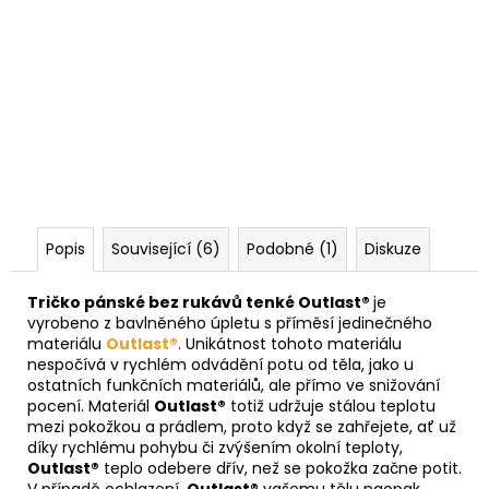
Popis
Související (6)
Podobné (1)
Diskuze
Tričko pánské bez rukávů tenké Outlast®
je
vyrobeno z bavlněného úpletu s příměsí jedinečného
materiálu
Outlast®
. Unikátnost tohoto materiálu
nespočívá v rychlém odvádění potu od těla, jako u
ostatních funkčních materiálů, ale přímo ve snižování
pocení. Materiál
Outlast®
totiž udržuje stálou teplotu
mezi pokožkou a prádlem, proto když se zahřejete, ať už
díky rychlému pohybu či zvýšením okolní teploty,
Outlast®
teplo odebere dřív, než se pokožka začne potit.
V případě ochlazení,
Outlast®
vašemu tělu naopak