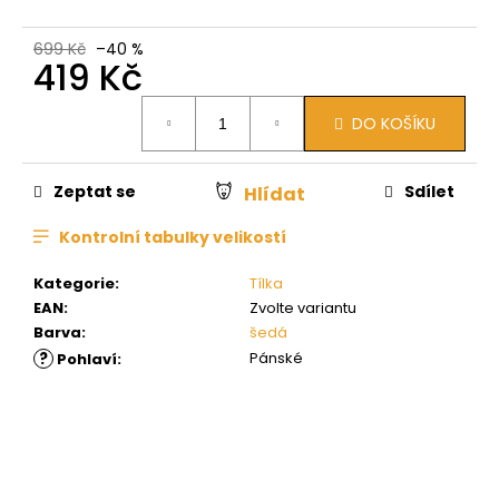
699 Kč
–40 %
419 Kč
Měrná
DO KOŠÍKU
cena:
Zeptat se
Sdílet
Hlídat
Kontrolní tabulky velikostí
Kategorie
:
Tílka
EAN
:
Zvolte variantu
Barva
:
šedá
?
Pánské
Pohlaví
: