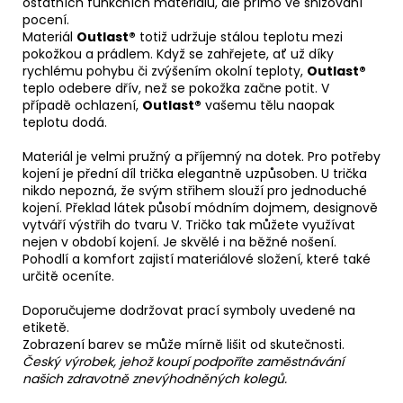
ostatních funkčních materiálů, ale přímo ve snižování
pocení.
Materiál
Outlast®
totiž udržuje stálou teplotu mezi
pokožkou a prádlem. Když se zahřejete, ať už díky
rychlému pohybu či zvýšením okolní teploty,
Outlast®
teplo odebere dřív, než se pokožka začne potit. V
případě ochlazení,
Outlast®
vašemu tělu naopak
teplotu dodá.
Materiál je velmi pružný a příjemný na dotek. Pro potřeby
kojení je přední díl trička elegantně uzpůsoben. U trička
nikdo nepozná, že svým střihem slouží pro jednoduché
kojení. Překlad látek působí módním dojmem, designově
vytváří výstřih do tvaru V. Tričko tak můžete využívat
nejen v období kojení. Je skvělé i na běžné nošení.
Pohodlí a komfort zajistí materiálové složení, které také
určitě oceníte.
Doporučujeme dodržovat prací symboly uvedené na
etiketě.
Zobrazení barev se může mírně lišit od skutečnosti.
Český výrobek, jehož koupí podpoříte zaměstnávání
našich zdravotně znevýhodněných kolegů.