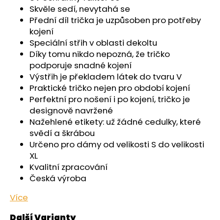
č
Skvěle sedí, nevytahá se
u
Přední díl trička je uzpůsoben pro potřeby
j
kojení
e
Speciální střih v oblasti dekoltu
m
Díky tomu nikdo nepozná, že tričko
e
podporuje snadné kojení
Výstřih je překladem látek do tvaru V
KALHOTKY
Praktické tričko nejen pro období kojení
TENKÉ
Perfektní pro nošení i po kojení, tričko je
DO
PASU
designově navržené
OUTLAST®
Nažehlené etikety: už žádné cedulky, které
-
svědí a škrábou
ČERNÁ
Určeno pro dámy od velikosti S do velikosti
439
XL
Kč
Kvalitní zpracování
Česká výroba
Více