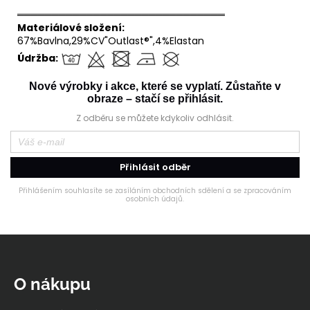
══════════════════════════════
Materiálové složení:
67%Bavlna,29%CV"Outlast®",4%Elastan
Údržba:
Nové výrobky i akce, které se vyplatí. Zůstaňte v
obraze – stačí se přihlásit.
Z odběru se můžete kdykoliv odhlásit.
Přihlásit odběr
Přihlášením souhlasíte se zasíláním obchodních sdělení a se zpracováním
osobních údajů.
Z
á
p
O nákupu
a