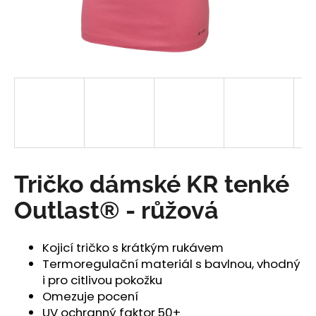
a
j
í
t
?
HLEDAT
Tričko dámské KR tenké
Outlast® - růžová
D
o
Kojicí tričko s krátkým rukávem
p
Termoregulační materiál s bavlnou, vhodný
o
i pro citlivou pokožku
r
Omezuje pocení
u
UV ochranný faktor 50+