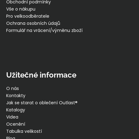
t
Obchodní podmínky
í
Vše o nákupu
Pro velkoodběratele
Ochrana osobních údajů
Formulář na vrácení/výměnu zboží
Užitečné informace
O nás
Kontakty
Jak se starat o oblečení Outlast®
Katalogy
Videa
Ocenění
Tabulka velikostí
Blog