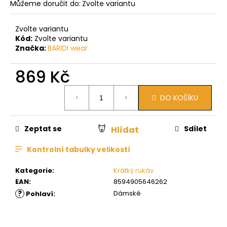
Můžeme doručit do:
Zvolte variantu
Zvolte variantu
Kód:
Zvolte variantu
Značka:
BARIDI wear
869 Kč
Měrná
DO KOŠÍKU
cena:
Zeptat se
Sdílet
Hlídat
Kontrolní tabulky velikostí
Kategorie
:
Krátký rukáv
EAN
:
8594905646262
?
Dámské
Pohlaví
: