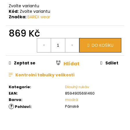
Zvolte variantu
Kód:
Zvolte variantu
Značka:
BARIDI wear
869 Kč
Měrná
DO KOŠÍKU
cena:
Zeptat se
Sdílet
Hlídat
Kontrolní tabulky velikostí
Kategorie
:
Dlouhý rukáv
EAN
:
8594905691460
Barva
:
modrá
?
Pánské
Pohlaví
: