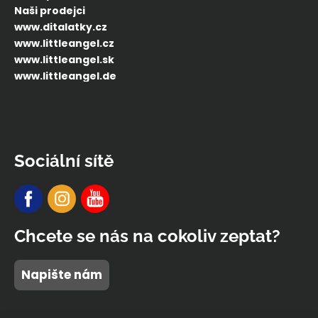
Naši prodejci
www.ditalatky.cz
www.littleangel.cz
www.littleangel.sk
www.littleangel.de
Sociální sítě
Chcete se nás na cokoliv zeptat?
Napište nám