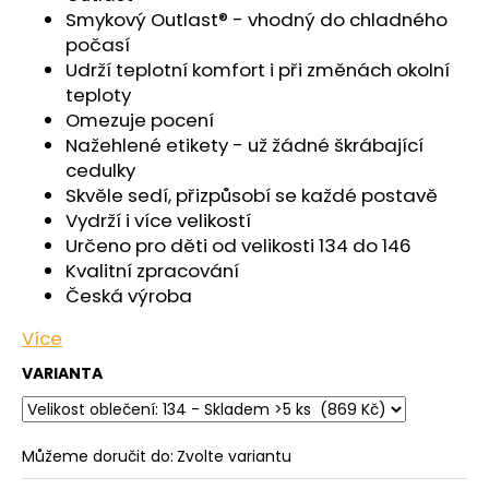
č
Smykový Outlast® - vhodný do chladného
u
počasí
j
Udrží teplotní komfort i při změnách okolní
e
teploty
m
Omezuje pocení
e
Nažehlené etikety - už žádné škrábající
cedulky
ŠORTKY
Skvěle sedí, přizpůsobí se každé postavě
HIGH
Vydrží i více velikostí
LONG
DÁMSKÉ
Určeno pro děti od velikosti 134 do 146
TENKÉ
Kvalitní zpracování
OUTLAST®
Česká výroba
-
ČERNÁ
Více
759
Kč
VARIANTA
Můžeme doručit do:
Zvolte variantu