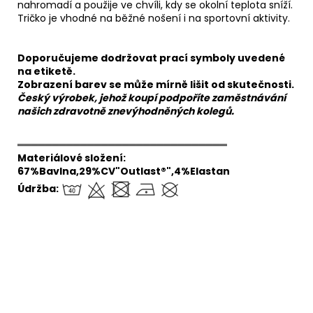
nahromadí a použije ve chvíli, kdy se okolní teplota sníží.
Tričko je vhodné na běžné nošení i na sportovní aktivity.
Doporučujeme dodržovat prací symboly uvedené
na etiketě.
Zobrazení barev se může mírně lišit od skutečnosti.
Český výrobek, jehož koupí podpoříte zaměstnávání
našich zdravotně znevýhodněných kolegů.
══════════════════════════════
Materiálové složení:
67%Bavlna,29%CV"Outlast®",4%Elastan
Údržba:
Boxerky
Legíny
Mikina
Tričk