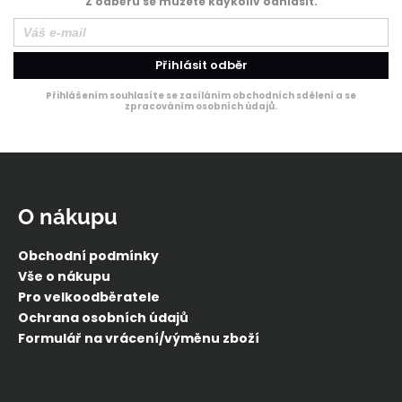
Z odběru se můžete kdykoliv odhlásit.
Přihlásit odběr
Přihlášením souhlasíte se zasíláním obchodních sdělení a se
zpracováním osobních údajů.
Z
á
p
O nákupu
a
t
Obchodní podmínky
í
Vše o nákupu
Pro velkoodběratele
Ochrana osobních údajů
Formulář na vrácení/výměnu zboží