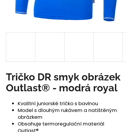
a
j
í
t
?
HLEDAT
Tričko DR smyk obrázek
Outlast® - modrá royal
D
o
Kvalitní juniorské tričko s bavlnou
p
Model s dlouhým rukávem a natištěným
o
obrázkem
r
Obsahuje termoregulační materiál
u
Outlast®