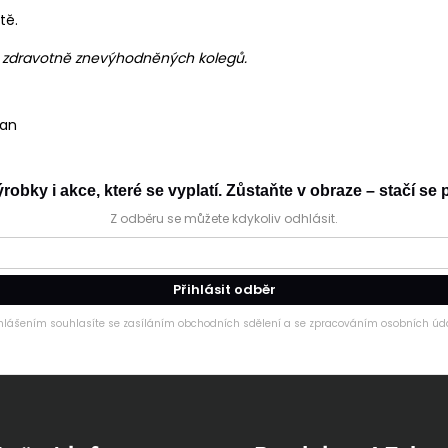
tě.
h zdravotně znevýhodněných kolegů.
tan
obky i akce, které se vyplatí. Zůstaňte v obraze – stačí se p
Z odběru se můžete kdykoliv odhlásit.
Přihlásit odběr
ihlášením souhlasíte se zasíláním obchodních sdělení a se zpracováním osobních úda