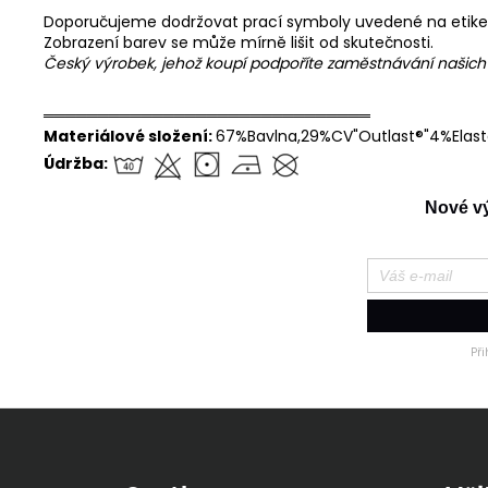
Doporučujeme dodržovat prací symboly uvedené na etike
Zobrazení barev se může mírně lišit od skutečnosti.
Český výrobek, jehož koupí podpoříte zaměstnávání našic
══════════════════════════════
Materiálové složení:
67%Bavlna,29%CV"Outlast®"4%Elas
Údržba:
Nové výr
Př
Z
á
p