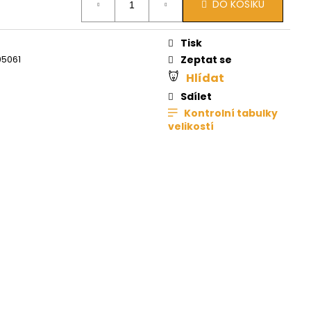
DO KOŠÍKU
Tisk
5061
Zeptat se
Hlídat
Sdílet
Kontrolní tabulky
velikostí