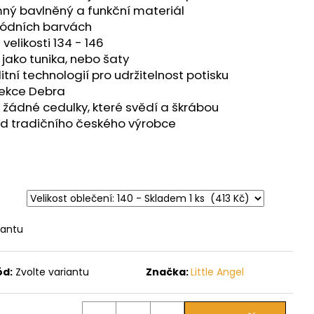
mný bavlněný a funkční materiál
ódních barvách
velikosti 134 - 146
i jako tunika, nebo šaty
itní technologií pro udržitelnost potisku
lekce Debra
ž žádné cedulky, které svědí a škrábou
od tradičního českého výrobce
iantu
ód:
Zvolte variantu
Značka:
Little Angel