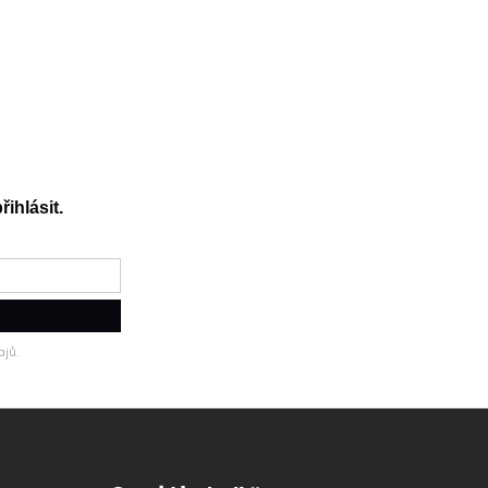
řihlásit.
jů.