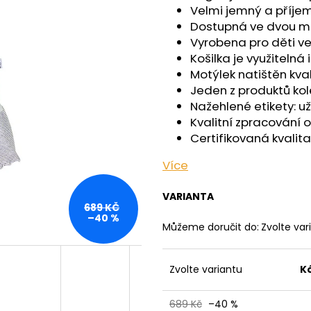
OUTLAST® - ČERNÁ
- ČERNÁ
Velmi jemný a příje
759 Kč
599 Kč
Dostupná ve dvou m
Vyrobena pro děti ve 
Košilka je využitelná 
Motýlek natištěn kval
Jeden z produktů ko
Nažehlené etikety: u
Kvalitní zpracování 
Certifikovaná kvalita
Více
VARIANTA
689 KČ
–40 %
Můžeme doručit do:
Zvolte var
Zvolte variantu
K
689 Kč
–40 %