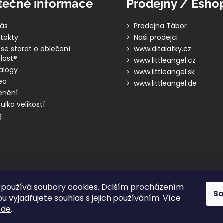
tečné informace
Prodejny / Esho
ás
Prodejna Tábor
takty
Naši prodejci
 se starat o oblečení
www.ditalatky.cz
last®
www.littleangel.cz
alogy
www.littleangel.sk
ea
www.littleangel.de
enění
ulka velikostí
g
používá soubory cookies. Dalším procházením
S
 vyjadřujete souhlas s jejich používáním. Více
zde
.