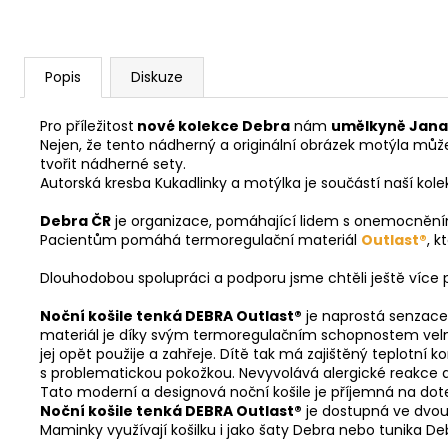
Popis
Diskuze
Pro příležitost
nové kolekce Debra
nám
umělkyně Jana
Nejen, že tento nádherný a originální obrázek motýla může
tvořit nádherné sety.
Autorská kresba Kukadlinky a motýlka je součástí naší kol
Debra ČR
je organizace, pomáhající lidem s onemocněním m
Pacientům pomáhá termoregulační materiál
Outlast®
, 
Dlouhodobou spolupráci a podporu jsme chtěli ještě více p
Noční košile tenká DEBRA Outlast®
je naprostá senzace.
materiál je díky svým termoregulačním schopnostem velmi 
jej opět použije a zahřeje. Dítě tak má zajištěný teplotní
s problematickou pokožkou. Nevyvolává alergické reakce a je
Tato moderní a designová noční košile je příjemná na dote
Noční košile tenká DEBRA Outlast®
je dostupná ve dvo
Maminky využívají košilku i jako šaty Debra nebo tunika De