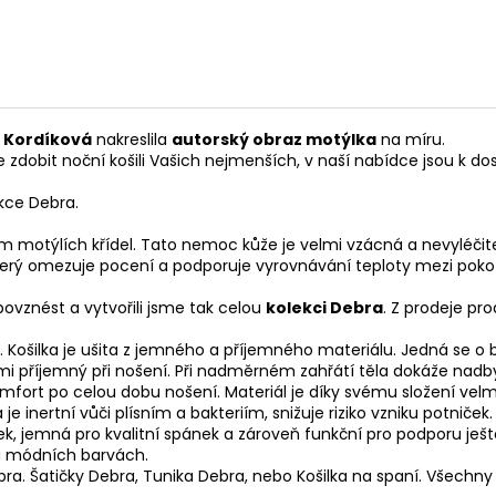
 Kordíková
nakreslila
autorský obraz motýlka
na míru.
 zdobit noční košili Vašich nejmenších, v naší nabídce jsou k do
ekce Debra.
otýlích křídel. Tato nemoc kůže je velmi vzácná a nevyléčitelná
který omezuje pocení a podporuje vyrovnávání teploty mezi poko
ovznést a vytvořili jsme tak celou
kolekci Debra
. Z prodeje pr
 Košilka je ušita z jemného a příjemného materiálu. Jedná se o
příjemný při nošení. Při nadměrném zahřátí těla dokáže nadbyte
 komfort po celou dobu nošení. Materiál je díky svému složení ve
 inertní vůči plísním a bakteriím, snižuje riziko vzniku potniček.
k, jemná pro kvalitní spánek a zároveň funkční pro podporu ješt
u módních barvách.
bra. Šatičky Debra, Tunika Debra, nebo Košilka na spaní. Všechny