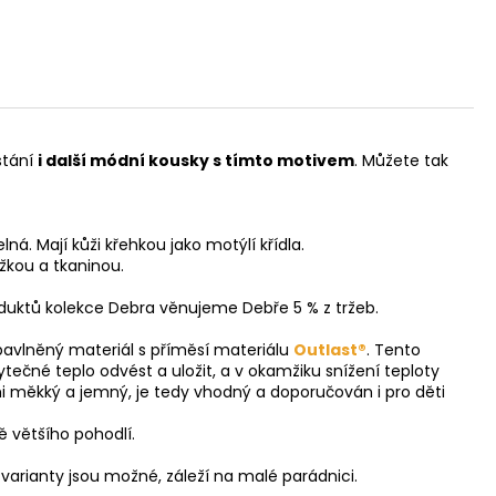
stání
i další módní kousky s tímto motivem
. Můžete tak
. Mají kůži křehkou jako motýlí křídla.
žkou a tkaninou.
oduktů kolekce Debra věnujeme Debře 5 % z tržeb.
 bavlněný materiál s příměsí materiálu
Outlast®
. Tento
čné teplo odvést a uložit, a v okamžiku snížení teploty
lmi měkký a jemný, je tedy vhodný a doporučován i pro děti
ě většího pohodlí.
 varianty jsou možné, záleží na malé parádnici.