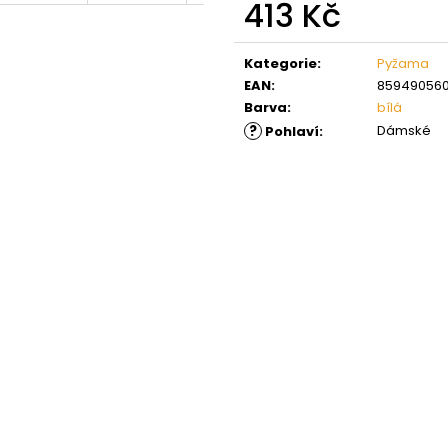
413 Kč
Měrná
cena:
Kategorie
:
Pyžama
EAN
:
859490560
Barva
:
bílá
?
Dámské
Pohlaví
: