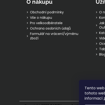
O nákupu
Uži
a
t
Obchodní podmínky
O n
í
Vše o nákupu
Kon
Pro velkoodběratele
Jak
Out
Ochrana osobních údajů
Kat
Formulář na vrácení/výměnu
zboží
Vid
Oc
Tab
Blo
Tento web 
tohoto webu
informací