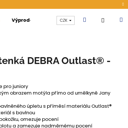
Hledat
N
Přihláše
Výprodej
Kolekce
Akce
CZK
k
 tenká DEBRA Outlast® -
 pro juniory
ským obrazem motýla přímo od umělkyně Jany
 bavlněného úpletu s příměsí materiálu Outlast®
riál s bavlnou
u pokožku, omezuje pocení
ÁMSKÉ TENKÉ OUTLAST®
teplotu a zamezuje nadměrnému pocení