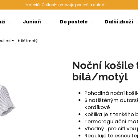
Materiál Outlast® omezuje pocení a chladí.
ži
Junioři
Do postele
Další zboží
Co potřebujete najít?
utlast® - bílá/motýl
HLEDAT
Noční košile
bílá/motýl
Doporučujeme
Pohodlná noční košile
S natištěným autor
Kordíkové
Košilka je z tenkého
Termoregulační mate
Vhodný i pro citlivo
ŠORTKY HIGH LONG DÁMSKÉ TENKÉ
ŠORTKY HIGH D
Reguluje tělesnou 