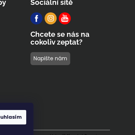
py
Sociální sítě
Chcete se nás na
cokoliv zeptat?
Napište nám
ouhlasím