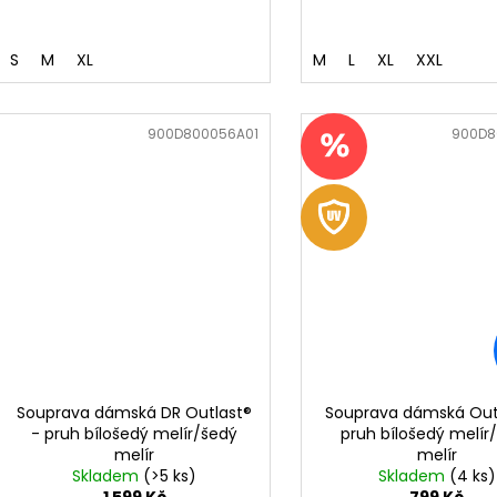
S
M
XL
M
L
XL
XXL
Kód:
900D800056A01
Kód:
900D8
Souprava dámská DR Outlast®
Souprava dámská Out
- pruh bílošedý melír/šedý
pruh bílošedý melír
melír
melír
Skladem
(>5 ks)
Skladem
(4 ks)
1 599 Kč
799 Kč