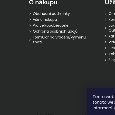
O nákupu
Uži
a
t
Obchodní podmínky
O n
í
Vše o nákupu
Kon
Pro velkoodběratele
Jak
Out
Ochrana osobních údajů
Kat
Formulář na vrácení/výměnu
zboží
Vid
Oc
Tab
Blo
Tento web 
tohoto webu
informací