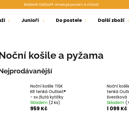
Materiál Outlast® omezuje pocení a chladí.
ži
Junioři
Do postele
Další zboží
Co potřebujete najít?
Noční košile a pyžama
HLEDAT
Nejprodávanější
Doporučujeme
Noční košile TISK
Noční košil
KR tenká Outlast®
tenká Outl
- sv.žlutá kytičky
švestková
Skladem
(2 ks)
Skladem
(
959 Kč
1 099 Kč
ŠORTKY HIGH LONG DÁMSKÉ TENKÉ
ŠORTKY HIGH L