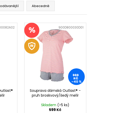
RL
rodávanější
Abecedně
00082A02
Kód:
900D800030D01
999
KČ
–40 %
Outlast®
Souprava dámská Outlast® -
lír
pruh broskvový/šedý melír
)
Skladem
(>5 ks)
599 Kč