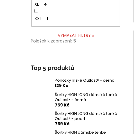
XL
4
XXL
1
VYMAZAT FILTRY
Položek k zobrazení:
5
Top 5 produktů
Ponožky nízké Outlast® - černá
129 Kč
Šortky HIGH LONG dámské tenké
Outlast® - černá
759 Kč
Šortky HIGH LONG dámské tenké
Outlast® - pearl
759 Kč
Šortky HIGH dámské tenké