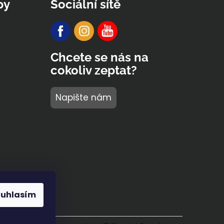
py
Sociální sítě
Chcete se nás na
cokoliv zeptat?
Napište nám
ouhlasím