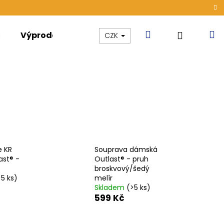
Hledat
N
Přihláše
Výprodej
Kolekce
Akce
CZK
k
e KR
Souprava dámská
ast® -
Outlast® - pruh
broskvový/šedý
>5 ks)
melír
Skladem
(>5 ks)
599 Kč
ONG DÁMSKÉ TENKÉ