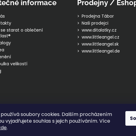
tečné informace
Prodejny / Esho
p
i
ás
Prodejna Tábor
s
takty
Naši prodejci
u
 se starat o oblečení
www.ditalatky.cz
last®
www.littleangel.cz
alogy
www.littleangel.sk
ea
www.littleangel.de
enění
ulka velikostí
g
používá soubory cookies. Dalším procházením
S
 vyjadřujete souhlas s jejich používáním. Více
zde
.