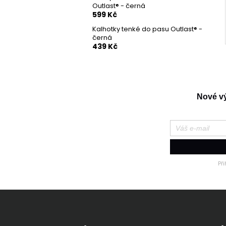
Outlast® - černá
599 Kč
Kalhotky tenké do pasu Outlast® -
černá
439 Kč
Nové výr
Př
Z
á
p