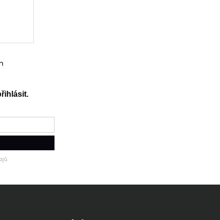
m
řihlásit.
jů.