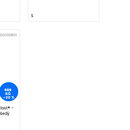
S
00030B01
999
KČ
–20 %
last® -
/šedý