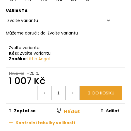
VARIANTA
Můžeme doručit do:
Zvolte variantu
Zvolte variantu
Kód:
Zvolte variantu
Značka:
Little Angel
1 259 Kč
–20 %
1 007 Kč
Měrná
DO KOŠÍKU
cena:
Zeptat se
Sdílet
Hlídat
Kontrolní tabulky velikostí