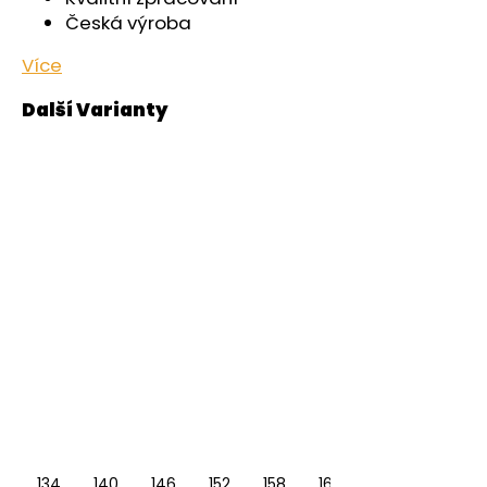
Česká výroba
Více
134
140
146
152
158
164