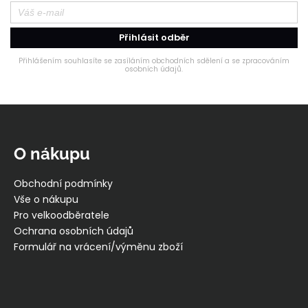
Přihlásit odběr
Přihlášením souhlasíte se zasíláním obchodních sdělení a se zpracováním
osobních údajů.
Z
á
p
O nákupu
a
t
Obchodní podmínky
í
Vše o nákupu
Pro velkoodběratele
Ochrana osobních údajů
Formulář na vrácení/výměnu zboží