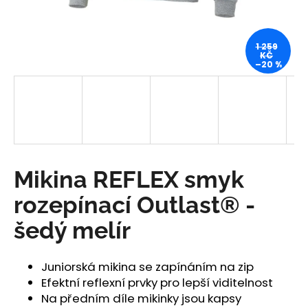
a
j
1 259
í
KČ
–20 %
t
?
HLEDAT
Mikina REFLEX smyk
rozepínací Outlast® -
D
šedý melír
o
p
o
Juniorská mikina se zapínáním na zip
r
Efektní reflexní prvky pro lepší viditelnost
u
Na předním díle mikinky jsou kapsy