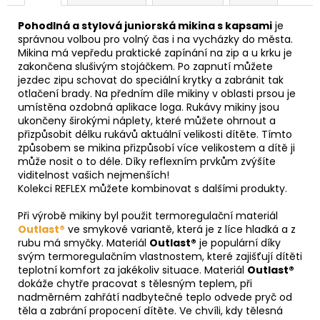
Pohodlná a stylová juniorská mikina s kapsami
je
správnou volbou pro volný čas i na vycházky do města.
Mikina má vepředu praktické zapínání na zip a u krku je
zakončena slušivým stojáčkem. Po zapnutí můžete
jezdec zipu schovat do speciální krytky a zabránit tak
otlačení brady. Na předním díle mikiny v oblasti prsou je
umístěna ozdobná aplikace loga. Rukávy mikiny jsou
ukončeny širokými náplety, které můžete ohrnout a
přizpůsobit délku rukávů aktuální velikosti dítěte. Tímto
způsobem se mikina přizpůsobí více velikostem a dítě ji
může nosit o to déle. Díky reflexním prvkům zvýšíte
viditelnost vašich nejmenších!
Kolekci REFLEX můžete kombinovat s dalšími produkty.
Při výrobě mikiny byl použit termoregulační materiál
Outlast®
ve smykové variantě, která je z líce hladká a z
rubu má smyčky. Materiál
Outlast®
je populární díky
svým termoregulačním vlastnostem, které zajišťují dítěti
teplotní komfort za jakékoliv situace. Materiál
Outlast®
dokáže chytře pracovat s tělesným teplem, při
nadměrném zahřátí nadbytečné teplo odvede pryč od
těla a zabrání propocení dítěte. Ve chvíli, kdy tělesná