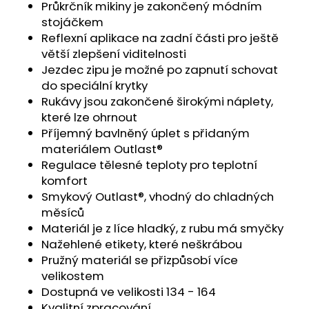
č
Průkrčník mikiny je zakončený módním
u
stojáčkem
j
Reflexní aplikace na zadní části pro ještě
e
větší zlepšení viditelnosti
m
Jezdec zipu je možné po zapnutí schovat
e
do speciální krytky
Rukávy jsou zakončené širokými náplety,
které lze ohrnout
ŠORTKY
HIGH
Příjemný bavlněný úplet s přidaným
LONG
materiálem Outlast®
DÁMSKÉ
Regulace tělesné teploty pro teplotní
TENKÉ
OUTLAST®
komfort
-
Smykový Outlast®, vhodný do chladných
PEARL
měsíců
759
Materiál je z líce hladký, z rubu má smyčky
Kč
Nažehlené etikety, které neškrábou
Pružný materiál se přizpůsobí více
velikostem
Dostupná ve velikosti 134 - 164
Kvalitní zpracování