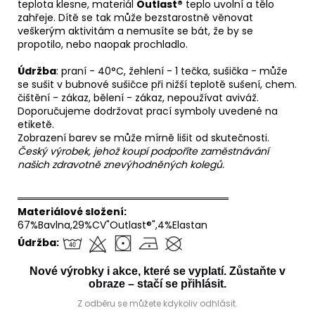
teplota klesne, materiál
Outlast®
teplo uvolní a tělo
zahřeje. Dítě se tak může bezstarostně věnovat
veškerým aktivitám a nemusíte se bát, že by se
propotilo, nebo naopak prochladlo.
Údržba
: praní - 40°C, žehlení - 1 tečka, sušička - může
se sušit v bubnové sušičce při nižší teplotě sušení, chem.
čištění - zákaz, bělení - zákaz, nepoužívat aviváž.
Doporučujeme dodržovat prací symboly uvedené na
etiketě.
Zobrazení barev se může mírně lišit od skutečnosti.
Český výrobek, jehož koupí podpoříte zaměstnávání
našich zdravotně znevýhodněných kolegů.
══════════════════════════════
Materiálové složení:
67%Bavlna,29%CV"Outlast®",4%Elastan
Údržba:
Nové výrobky i akce, které se vyplatí. Zůstaňte v
obraze – stačí se přihlásit.
Z odběru se můžete kdykoliv odhlásit.