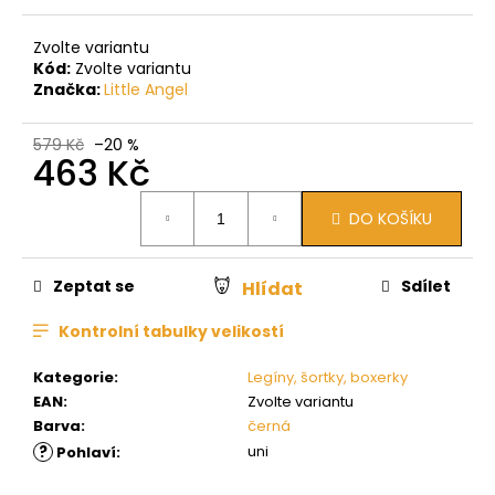
Zvolte variantu
Kód:
Zvolte variantu
Značka:
Little Angel
579 Kč
–20 %
463 Kč
Měrná
DO KOŠÍKU
cena:
Zeptat se
Sdílet
Hlídat
Kontrolní tabulky velikostí
Kategorie
:
Legíny, šortky, boxerky
EAN
:
Zvolte variantu
Barva
:
černá
?
uni
Pohlaví
: