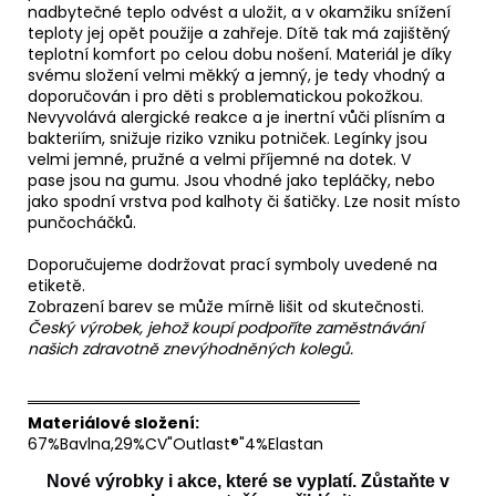
nadbytečné teplo odvést a uložit, a v okamžiku snížení
teploty jej opět použije a zahřeje. Dítě tak má zajištěný
teplotní komfort po celou dobu nošení. Materiál je díky
svému složení velmi měkký a jemný, je tedy vhodný a
doporučován i pro děti s problematickou pokožkou.
Nevyvolává alergické reakce a je inertní vůči plísním a
bakteriím, snižuje riziko vzniku potniček. Legínky jsou
velmi jemné, pružné a velmi příjemné na dotek. V
pase jsou na gumu. Jsou vhodné jako tepláčky, nebo
jako spodní vrstva pod kalhoty či šatičky. Lze nosit místo
punčocháčků.
Doporučujeme dodržovat prací symboly uvedené na
etiketě.
Zobrazení barev se může mírně lišit od skutečnosti.
Český výrobek, jehož koupí podpoříte zaměstnávání
našich zdravotně znevýhodněných kolegů.
══════════════════════════════
Materiálové složení:
67%Bavlna,29%CV"Outlast®"4%Elastan
Nové výrobky i akce, které se vyplatí. Zůstaňte v