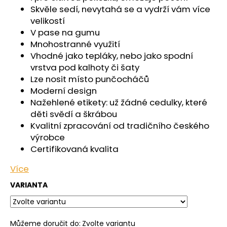
č
Skvěle sedí, nevytahá se a vydrží vám více
u
velikostí
j
V pase na gumu
e
Mnohostranné využití
m
Vhodné jako tepláky, nebo jako spodní
e
vrstva pod kalhoty či šaty
Lze nosit místo punčocháčů
ŠORTKY
Moderní design
HIGH
Nažehlené etikety: už žádné cedulky, které
LONG
DÁMSKÉ
děti svědí a škrábou
TENKÉ
Kvalitní zpracování od tradičního českého
OUTLAST®
výrobce
-
ČERNÁ
Certifikovaná kvalita
759
Více
Kč
VARIANTA
Můžeme doručit do:
Zvolte variantu