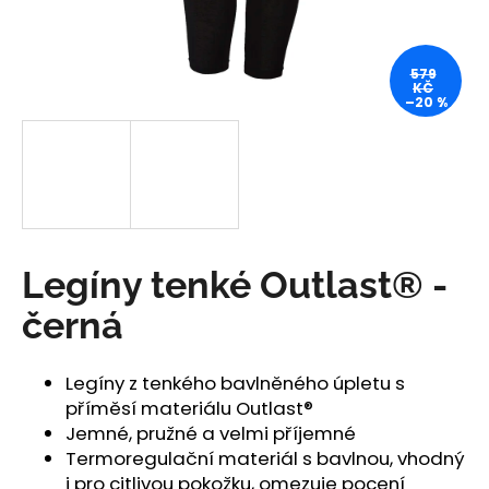
a
j
579
í
KČ
–20 %
t
?
HLEDAT
Legíny tenké Outlast® -
černá
D
o
Legíny z tenkého bavlněného úpletu s
p
příměsí materiálu Outlast®
o
Jemné, pružné a velmi příjemné
r
Termoregulační materiál s bavlnou, vhodný
u
i pro citlivou pokožku, omezuje pocení