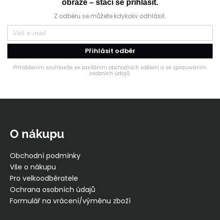
obraze – stačí se přihlásit.
Z odběru se můžete kdykoliv odhlásit.
Přihlásit odběr
Přihlášením souhlasíte se zasíláním obchodních sdělení a se zpracováním
osobních údajů.
Z
á
p
O nákupu
a
t
Obchodní podmínky
í
Vše o nákupu
Pro velkoodběratele
Ochrana osobních údajů
Formulář na vrácení/výměnu zboží