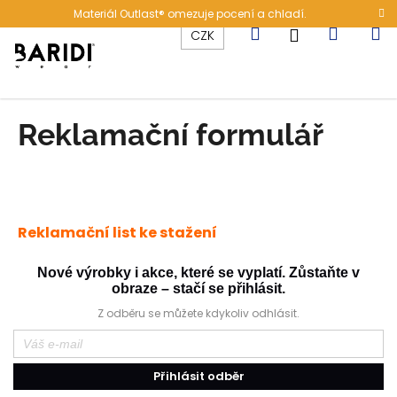
K
Přejít
Materiál Outlast® omezuje pocení a chladí.
na
o
Hledat
Nákup
M
Přihlášení
CZK
obsah
Zpět
Zpět
š
í
C
košík
k
o
Reklamační formulář
p
o
t
ř
Reklamační list ke stažení
e
b
Nové výrobky i akce, které se vyplatí. Zůstaňte v
u
obraze – stačí se přihlásit.
j
Z odběru se můžete kdykoliv odhlásit.
e
t
e
Přihlásit odběr
n