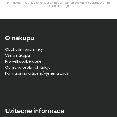
Přihlášením souhlasíte se zasíláním obchodních sdělení a se zpracováním
a
osobních údajů.
j
í
Z
t
á
?
p
O nákupu
a
t
Obchodní podmínky
í
Vše o nákupu
HLEDAT
Pro velkoodběratele
Ochrana osobních údajů
Formulář na vrácení/výměnu zboží
D
o
p
o
r
Užitečné informace
u