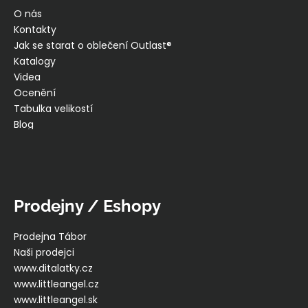
č
O nás
u
Kontakty
j
Jak se starat o oblečení Outlast®
e
m
Katalogy
e
Videa
Ocenění
Tabulka velikostí
ŠORTKY
Blog
HIGH
LONG
DÁMSKÉ
TENKÉ
OUTLAST®
-
PEARL
Prodejny / Eshopy
759
Kč
Prodejna Tábor
Naši prodejci
www.ditalatky.cz
www.littleangel.cz
www.littleangel.sk