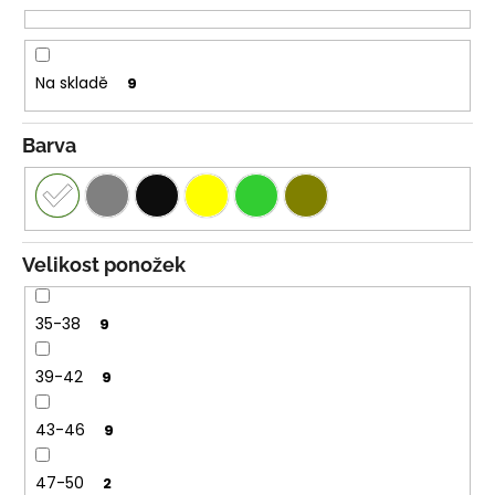
č
t
u
ů
j
e
Na skladě
9
m
e
Barva
ŠORTKY
HIGH
LONG
DÁMSKÉ
TENKÉ
Velikost ponožek
OUTLAST®
-
ČERNÁ
35-38
9
759
Kč
39-42
9
43-46
9
47-50
2