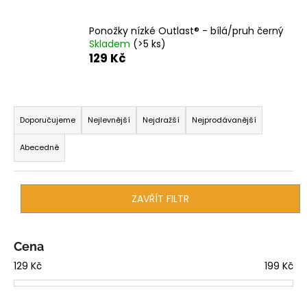
a
Ponožky nízké Outlast® - bílá/pruh černý
j
Skladem
(>5 ks)
í
129 Kč
t
?
Ř
a
Doporučujeme
Nejlevnější
Nejdražší
Nejprodávanější
z
Abecedně
e
HLEDAT
n
í
ZAVŘÍT FILTR
p
D
r
o
o
Cena
p
d
o
129
Kč
199
Kč
r
u
u
k