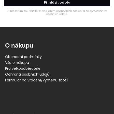
Přihlásit odběr
p
r
Přihlášením souhlasíte se zasíláním obchodních sdělení a se zpracováním
osobních údajů.
v
k
y
Z
v
á
ý
p
p
O nákupu
i
a
s
t
Obchodní podmínky
u
í
Vše o nákupu
Pro velkoodběratele
Ochrana osobních údajů
Formulář na vrácení/výměnu zboží