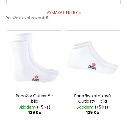
VYMAZAT FILTRY
Položek k zobrazení:
9
V
ý
p
i
s
p
r
o
d
Ponožky Outlast® -
Ponožky kotníkové
u
bílá
Outlast® - bílá
k
Skladem
(>5 ks)
Skladem
(>5 ks)
t
139 Kč
129 Kč
ů