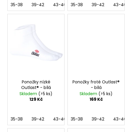
35-38
39-42
43-46
35-38
39-42
43-46
Ponožky nízké
Ponožky froté Outlast®
Outlast® - bílá
- bílá
Skladem
(>5 ks)
Skladem
(>5 ks)
129 Kč
169 Kč
35-38
39-42
43-46
35-38
47-50
39-42
43-46