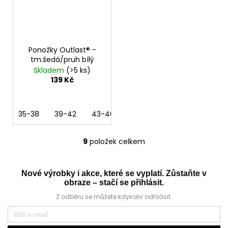
Ponožky Outlast® -
tm.šedá/pruh bílý
Skladem
(>5 ks)
139 Kč
35-38
39-42
43-46
9
položek celkem
O
v
l
Nové výrobky i akce, které se vyplatí. Zůstaňte v
á
obraze – stačí se přihlásit.
d
Z odběru se můžete kdykoliv odhlásit.
a
c
í